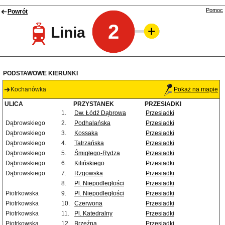
Pomoc
Powrót
2
Linia
PODSTAWOWE KIERUNKI
Kochanówka
Pokaż na mapie
ULICA
PRZYSTANEK
PRZESIADKI
1.
Dw. Łódź Dąbrowa
Przesiadki
Dąbrowskiego
2.
Podhalańska
Przesiadki
Dąbrowskiego
3.
Kossaka
Przesiadki
Dąbrowskiego
4.
Tatrzańska
Przesiadki
Dąbrowskiego
5.
Śmigłego-Rydza
Przesiadki
Dąbrowskiego
6.
Kilińskiego
Przesiadki
Dąbrowskiego
7.
Rzgowska
Przesiadki
8.
Pl. Niepodległości
Przesiadki
Piotrkowska
9.
Pl. Niepodległości
Przesiadki
Piotrkowska
10.
Czerwona
Przesiadki
Piotrkowska
11.
Pl. Katedralny
Przesiadki
Piotrkowska
12.
Brzeźna
Przesiadki