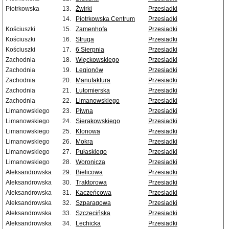
Piotrkowska
13.
Żwirki
Przesiadki
14.
Piotrkowska Centrum
Przesiadki
Kościuszki
15.
Zamenhofa
Przesiadki
Kościuszki
16.
Struga
Przesiadki
Kościuszki
17.
6 Sierpnia
Przesiadki
Zachodnia
18.
Więckowskiego
Przesiadki
Zachodnia
19.
Legionów
Przesiadki
Zachodnia
20.
Manufaktura
Przesiadki
Zachodnia
21.
Lutomierska
Przesiadki
Zachodnia
22.
Limanowskiego
Przesiadki
Limanowskiego
23.
Piwna
Przesiadki
Limanowskiego
24.
Sierakowskiego
Przesiadki
Limanowskiego
25.
Klonowa
Przesiadki
Limanowskiego
26.
Mokra
Przesiadki
Limanowskiego
27.
Pułaskiego
Przesiadki
Limanowskiego
28.
Woronicza
Przesiadki
Aleksandrowska
29.
Bielicowa
Przesiadki
Aleksandrowska
30.
Traktorowa
Przesiadki
Aleksandrowska
31.
Kaczeńcowa
Przesiadki
Aleksandrowska
32.
Szparagowa
Przesiadki
Aleksandrowska
33.
Szczecińska
Przesiadki
Aleksandrowska
34.
Lechicka
Przesiadki