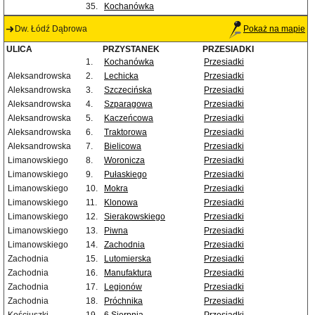
35.
Kochanówka
Dw. Łódź Dąbrowa
Pokaż na mapie
ULICA
PRZYSTANEK
PRZESIADKI
1.
Kochanówka
Przesiadki
Aleksandrowska
2.
Lechicka
Przesiadki
Aleksandrowska
3.
Szczecińska
Przesiadki
Aleksandrowska
4.
Szparagowa
Przesiadki
Aleksandrowska
5.
Kaczeńcowa
Przesiadki
Aleksandrowska
6.
Traktorowa
Przesiadki
Aleksandrowska
7.
Bielicowa
Przesiadki
Limanowskiego
8.
Woronicza
Przesiadki
Limanowskiego
9.
Pułaskiego
Przesiadki
Limanowskiego
10.
Mokra
Przesiadki
Limanowskiego
11.
Klonowa
Przesiadki
Limanowskiego
12.
Sierakowskiego
Przesiadki
Limanowskiego
13.
Piwna
Przesiadki
Limanowskiego
14.
Zachodnia
Przesiadki
Zachodnia
15.
Lutomierska
Przesiadki
Zachodnia
16.
Manufaktura
Przesiadki
Zachodnia
17.
Legionów
Przesiadki
Zachodnia
18.
Próchnika
Przesiadki