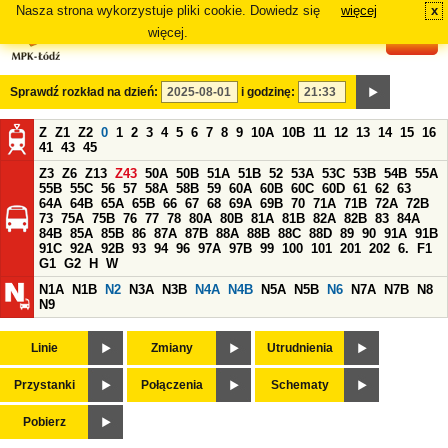
Nasza strona wykorzystuje pliki cookie. Dowiedz się
więcej
x
#
więcej.
Sprawdź rozkład na dzień:
i godzinę:
Z
Z1
Z2
0
1
2
3
4
5
6
7
8
9
10A
10B
11
12
13
14
15
16
41
43
45
Z3
Z6
Z13
Z43
50A
50B
51A
51B
52
53A
53C
53B
54B
55A
55B
55C
56
57
58A
58B
59
60A
60B
60C
60D
61
62
63
64A
64B
65A
65B
66
67
68
69A
69B
70
71A
71B
72A
72B
73
75A
75B
76
77
78
80A
80B
81A
81B
82A
82B
83
84A
84B
85A
85B
86
87A
87B
88A
88B
88C
88D
89
90
91A
91B
91C
92A
92B
93
94
96
97A
97B
99
100
101
201
202
6.
F1
G1
G2
H
W
N1A
N1B
N2
N3A
N3B
N4A
N4B
N5A
N5B
N6
N7A
N7B
N8
N9
Linie
Zmiany
Utrudnienia
Przystanki
Połączenia
Schematy
Pobierz