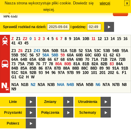
Nasza strona wykorzystuje pliki cookie. Dowiedz się
więcej
x
#
więcej.
Sprawdź rozkład na dzień:
i godzinę:
Z
Z1
Z2
0
1
2
3
4
5
6
7
8
9
10A
10B
11
12
13
14
15
16
41
43
45
Z3
Z6
Z13
Z43
50A
50B
51A
51B
52
53A
53C
53B
54B
55A
55B
55C
56
57
58A
58B
59
60A
60B
60C
60D
61
62
63
64A
64B
65A
65B
66
67
68
69A
69B
70
71A
71B
72A
72B
73
75A
75B
76
77
78
80A
80B
81A
81B
82A
82B
83
84A
84B
85A
85B
86
87A
87B
88A
88B
88C
88D
89
90
91A
91B
91C
92A
92B
93
94
96
97A
97B
99
100
101
201
202
6.
F1
G1
G2
H
W
N1A
N1B
N2
N3A
N3B
N4A
N4B
N5A
N5B
N6
N7A
N7B
N8
N9
Linie
Zmiany
Utrudnienia
Przystanki
Połączenia
Schematy
Pobierz