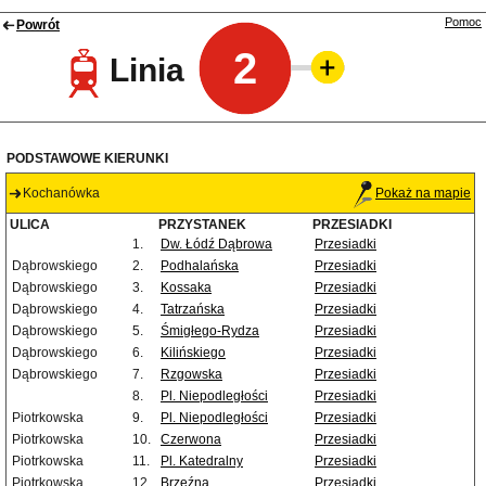
Pomoc
Powrót
2
Linia
PODSTAWOWE KIERUNKI
Kochanówka
Pokaż na mapie
ULICA
PRZYSTANEK
PRZESIADKI
1.
Dw. Łódź Dąbrowa
Przesiadki
Dąbrowskiego
2.
Podhalańska
Przesiadki
Dąbrowskiego
3.
Kossaka
Przesiadki
Dąbrowskiego
4.
Tatrzańska
Przesiadki
Dąbrowskiego
5.
Śmigłego-Rydza
Przesiadki
Dąbrowskiego
6.
Kilińskiego
Przesiadki
Dąbrowskiego
7.
Rzgowska
Przesiadki
8.
Pl. Niepodległości
Przesiadki
Piotrkowska
9.
Pl. Niepodległości
Przesiadki
Piotrkowska
10.
Czerwona
Przesiadki
Piotrkowska
11.
Pl. Katedralny
Przesiadki
Piotrkowska
12.
Brzeźna
Przesiadki