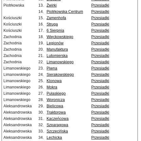
Piotrkowska
13.
Żwirki
Przesiadki
14.
Piotrkowska Centrum
Przesiadki
Kościuszki
15.
Zamenhofa
Przesiadki
Kościuszki
16.
Struga
Przesiadki
Kościuszki
17.
6 Sierpnia
Przesiadki
Zachodnia
18.
Więckowskiego
Przesiadki
Zachodnia
19.
Legionów
Przesiadki
Zachodnia
20.
Manufaktura
Przesiadki
Zachodnia
21.
Lutomierska
Przesiadki
Zachodnia
22.
Limanowskiego
Przesiadki
Limanowskiego
23.
Piwna
Przesiadki
Limanowskiego
24.
Sierakowskiego
Przesiadki
Limanowskiego
25.
Klonowa
Przesiadki
Limanowskiego
26.
Mokra
Przesiadki
Limanowskiego
27.
Pułaskiego
Przesiadki
Limanowskiego
28.
Woronicza
Przesiadki
Aleksandrowska
29.
Bielicowa
Przesiadki
Aleksandrowska
30.
Traktorowa
Przesiadki
Aleksandrowska
31.
Kaczeńcowa
Przesiadki
Aleksandrowska
32.
Szparagowa
Przesiadki
Aleksandrowska
33.
Szczecińska
Przesiadki
Aleksandrowska
34.
Lechicka
Przesiadki