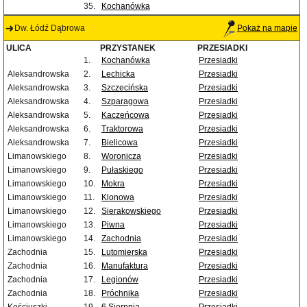
35.
Kochanówka
Dw. Łódź Dąbrowa
Pokaż na mapie
ULICA
PRZYSTANEK
PRZESIADKI
1.
Kochanówka
Przesiadki
Aleksandrowska
2.
Lechicka
Przesiadki
Aleksandrowska
3.
Szczecińska
Przesiadki
Aleksandrowska
4.
Szparagowa
Przesiadki
Aleksandrowska
5.
Kaczeńcowa
Przesiadki
Aleksandrowska
6.
Traktorowa
Przesiadki
Aleksandrowska
7.
Bielicowa
Przesiadki
Limanowskiego
8.
Woronicza
Przesiadki
Limanowskiego
9.
Pułaskiego
Przesiadki
Limanowskiego
10.
Mokra
Przesiadki
Limanowskiego
11.
Klonowa
Przesiadki
Limanowskiego
12.
Sierakowskiego
Przesiadki
Limanowskiego
13.
Piwna
Przesiadki
Limanowskiego
14.
Zachodnia
Przesiadki
Zachodnia
15.
Lutomierska
Przesiadki
Zachodnia
16.
Manufaktura
Przesiadki
Zachodnia
17.
Legionów
Przesiadki
Zachodnia
18.
Próchnika
Przesiadki