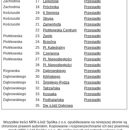
Zachodnia
17.
Legionów
Przesiadki
Zachodnia
18.
Próchnika
Przesiadki
Kościuszki
19.
6 Sierpnia
Przesiadki
Kościuszki
20.
Struga
Przesiadki
Kościuszki
21.
Zamenhofa
Przesiadki
22.
Piotrkowska Centrum
Przesiadki
Piotrkowska
23.
Żwirki
Przesiadki
Piotrkowska
24.
Brzeźna
Przesiadki
Piotrkowska
25.
Pl. Katedralny
Przesiadki
Piotrkowska
26.
Czerwona
Przesiadki
Piotrkowska
27.
Pl. Niepodległości
Przesiadki
28.
Pl. Niepodległości
Przesiadki
Rzgowska
29.
Dąbrowskiego
Przesiadki
Dąbrowskiego
30.
Kilińskiego
Przesiadki
Dąbrowskiego
31.
Śmigłego-Rydza
Przesiadki
Dąbrowskiego
32.
Tatrzańska
Przesiadki
Dąbrowskiego
33.
Kossaka
Przesiadki
Dąbrowskiego
34.
Podhalańska
Przesiadki
35.
Dw. Łódź Dąbrowa
Wszystkie treści MPK-Łódź Spółka z o.o. opublikowane na niniejszej stronie są
chronione prawem autorskim. Kopiowanie i rozpowszechnianie ich bez pisemnej