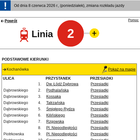
Od dnia 8 czerwca 2026 r., (poniedziałek), zmiana rozkładu jazdy
Pomoc
Powrót
2
Linia
PODSTAWOWE KIERUNKI
Kochanówka
Pokaż na mapie
ULICA
PRZYSTANEK
PRZESIADKI
1.
Dw. Łódź Dąbrowa
Przesiadki
Dąbrowskiego
2.
Podhalańska
Przesiadki
Dąbrowskiego
3.
Kossaka
Przesiadki
Dąbrowskiego
4.
Tatrzańska
Przesiadki
Dąbrowskiego
5.
Śmigłego-Rydza
Przesiadki
Dąbrowskiego
6.
Kilińskiego
Przesiadki
Dąbrowskiego
7.
Rzgowska
Przesiadki
8.
Pl. Niepodległości
Przesiadki
Piotrkowska
9.
Pl. Niepodległości
Przesiadki