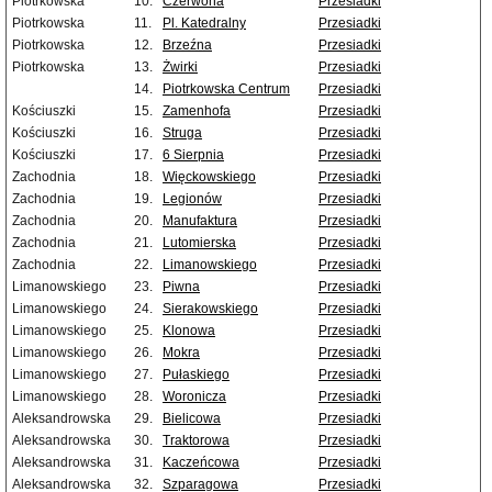
Piotrkowska
10.
Czerwona
Przesiadki
Piotrkowska
11.
Pl. Katedralny
Przesiadki
Piotrkowska
12.
Brzeźna
Przesiadki
Piotrkowska
13.
Żwirki
Przesiadki
14.
Piotrkowska Centrum
Przesiadki
Kościuszki
15.
Zamenhofa
Przesiadki
Kościuszki
16.
Struga
Przesiadki
Kościuszki
17.
6 Sierpnia
Przesiadki
Zachodnia
18.
Więckowskiego
Przesiadki
Zachodnia
19.
Legionów
Przesiadki
Zachodnia
20.
Manufaktura
Przesiadki
Zachodnia
21.
Lutomierska
Przesiadki
Zachodnia
22.
Limanowskiego
Przesiadki
Limanowskiego
23.
Piwna
Przesiadki
Limanowskiego
24.
Sierakowskiego
Przesiadki
Limanowskiego
25.
Klonowa
Przesiadki
Limanowskiego
26.
Mokra
Przesiadki
Limanowskiego
27.
Pułaskiego
Przesiadki
Limanowskiego
28.
Woronicza
Przesiadki
Aleksandrowska
29.
Bielicowa
Przesiadki
Aleksandrowska
30.
Traktorowa
Przesiadki
Aleksandrowska
31.
Kaczeńcowa
Przesiadki
Aleksandrowska
32.
Szparagowa
Przesiadki