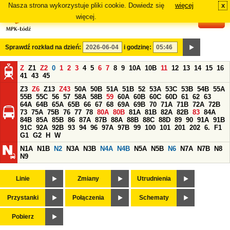
Nasza strona wykorzystuje pliki cookie. Dowiedz się
więcej
x
#
więcej.
Sprawdź rozkład na dzień:
i godzinę:
Z
Z1
Z2
0
1
2
3
4
5
6
7
8
9
10A
10B
11
12
13
14
15
16
41
43
45
Z3
Z6
Z13
Z43
50A
50B
51A
51B
52
53A
53C
53B
54B
55A
55B
55C
56
57
58A
58B
59
60A
60B
60C
60D
61
62
63
64A
64B
65A
65B
66
67
68
69A
69B
70
71A
71B
72A
72B
73
75A
75B
76
77
78
80A
80B
81A
81B
82A
82B
83
84A
84B
85A
85B
86
87A
87B
88A
88B
88C
88D
89
90
91A
91B
91C
92A
92B
93
94
96
97A
97B
99
100
101
201
202
6.
F1
G1
G2
H
W
N1A
N1B
N2
N3A
N3B
N4A
N4B
N5A
N5B
N6
N7A
N7B
N8
N9
Linie
Zmiany
Utrudnienia
Przystanki
Połączenia
Schematy
Pobierz