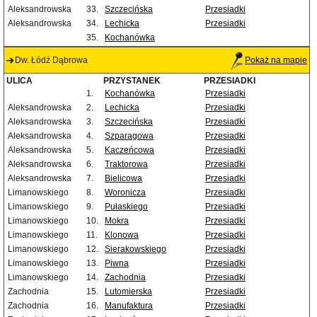
Aleksandrowska
33.
Szczecińska
Przesiadki
Aleksandrowska
34.
Lechicka
Przesiadki
35.
Kochanówka
Dw. Łódź Dąbrowa
Pokaż na mapie
ULICA
PRZYSTANEK
PRZESIADKI
1.
Kochanówka
Przesiadki
Aleksandrowska
2.
Lechicka
Przesiadki
Aleksandrowska
3.
Szczecińska
Przesiadki
Aleksandrowska
4.
Szparagowa
Przesiadki
Aleksandrowska
5.
Kaczeńcowa
Przesiadki
Aleksandrowska
6.
Traktorowa
Przesiadki
Aleksandrowska
7.
Bielicowa
Przesiadki
Limanowskiego
8.
Woronicza
Przesiadki
Limanowskiego
9.
Pułaskiego
Przesiadki
Limanowskiego
10.
Mokra
Przesiadki
Limanowskiego
11.
Klonowa
Przesiadki
Limanowskiego
12.
Sierakowskiego
Przesiadki
Limanowskiego
13.
Piwna
Przesiadki
Limanowskiego
14.
Zachodnia
Przesiadki
Zachodnia
15.
Lutomierska
Przesiadki
Zachodnia
16.
Manufaktura
Przesiadki