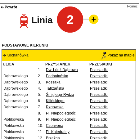
Pomoc
Powrót
2
Linia
PODSTAWOWE KIERUNKI
Kochanówka
Pokaż na mapie
ULICA
PRZYSTANEK
PRZESIADKI
1.
Dw. Łódź Dąbrowa
Przesiadki
Dąbrowskiego
2.
Podhalańska
Przesiadki
Dąbrowskiego
3.
Kossaka
Przesiadki
Dąbrowskiego
4.
Tatrzańska
Przesiadki
Dąbrowskiego
5.
Śmigłego-Rydza
Przesiadki
Dąbrowskiego
6.
Kilińskiego
Przesiadki
Dąbrowskiego
7.
Rzgowska
Przesiadki
8.
Pl. Niepodległości
Przesiadki
Piotrkowska
9.
Pl. Niepodległości
Przesiadki
Piotrkowska
10.
Czerwona
Przesiadki
Piotrkowska
11.
Pl. Katedralny
Przesiadki
Piotrkowska
12.
Brzeźna
Przesiadki