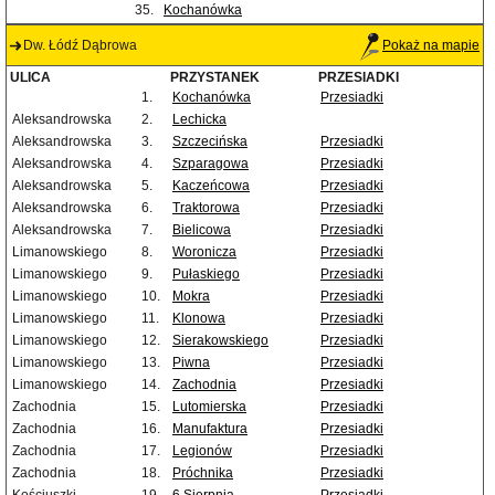
35.
Kochanówka
Dw. Łódź Dąbrowa
Pokaż na mapie
ULICA
PRZYSTANEK
PRZESIADKI
1.
Kochanówka
Przesiadki
Aleksandrowska
2.
Lechicka
Aleksandrowska
3.
Szczecińska
Przesiadki
Aleksandrowska
4.
Szparagowa
Przesiadki
Aleksandrowska
5.
Kaczeńcowa
Przesiadki
Aleksandrowska
6.
Traktorowa
Przesiadki
Aleksandrowska
7.
Bielicowa
Przesiadki
Limanowskiego
8.
Woronicza
Przesiadki
Limanowskiego
9.
Pułaskiego
Przesiadki
Limanowskiego
10.
Mokra
Przesiadki
Limanowskiego
11.
Klonowa
Przesiadki
Limanowskiego
12.
Sierakowskiego
Przesiadki
Limanowskiego
13.
Piwna
Przesiadki
Limanowskiego
14.
Zachodnia
Przesiadki
Zachodnia
15.
Lutomierska
Przesiadki
Zachodnia
16.
Manufaktura
Przesiadki
Zachodnia
17.
Legionów
Przesiadki
Zachodnia
18.
Próchnika
Przesiadki