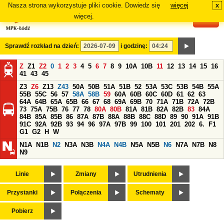
Nasza strona wykorzystuje pliki cookie. Dowiedz się
więcej
x
#
więcej.
Sprawdź rozkład na dzień:
i godzinę:
Z
Z1
Z2
0
1
2
3
4
5
6
7
8
9
10A
10B
11
12
13
14
15
16
41
43
45
Z3
Z6
Z13
Z43
50A
50B
51A
51B
52
53A
53C
53B
54B
55A
55B
55C
56
57
58A
58B
59
60A
60B
60C
60D
61
62
63
64A
64B
65A
65B
66
67
68
69A
69B
70
71A
71B
72A
72B
73
75A
75B
76
77
78
80A
80B
81A
81B
82A
82B
83
84A
84B
85A
85B
86
87A
87B
88A
88B
88C
88D
89
90
91A
91B
91C
92A
92B
93
94
96
97A
97B
99
100
101
201
202
6.
F1
G1
G2
H
W
N1A
N1B
N2
N3A
N3B
N4A
N4B
N5A
N5B
N6
N7A
N7B
N8
N9
Linie
Zmiany
Utrudnienia
Przystanki
Połączenia
Schematy
Pobierz