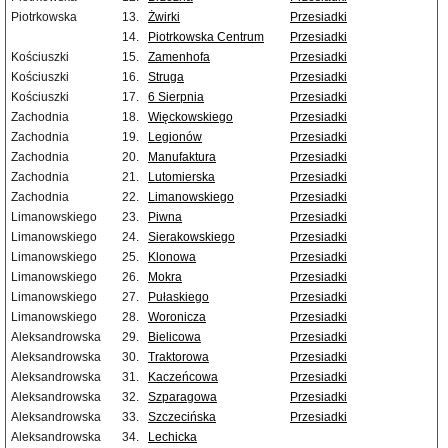
Piotrkowska
13.
Żwirki
Przesiadki
14.
Piotrkowska Centrum
Przesiadki
Kościuszki
15.
Zamenhofa
Przesiadki
Kościuszki
16.
Struga
Przesiadki
Kościuszki
17.
6 Sierpnia
Przesiadki
Zachodnia
18.
Więckowskiego
Przesiadki
Zachodnia
19.
Legionów
Przesiadki
Zachodnia
20.
Manufaktura
Przesiadki
Zachodnia
21.
Lutomierska
Przesiadki
Zachodnia
22.
Limanowskiego
Przesiadki
Limanowskiego
23.
Piwna
Przesiadki
Limanowskiego
24.
Sierakowskiego
Przesiadki
Limanowskiego
25.
Klonowa
Przesiadki
Limanowskiego
26.
Mokra
Przesiadki
Limanowskiego
27.
Pułaskiego
Przesiadki
Limanowskiego
28.
Woronicza
Przesiadki
Aleksandrowska
29.
Bielicowa
Przesiadki
Aleksandrowska
30.
Traktorowa
Przesiadki
Aleksandrowska
31.
Kaczeńcowa
Przesiadki
Aleksandrowska
32.
Szparagowa
Przesiadki
Aleksandrowska
33.
Szczecińska
Przesiadki
Aleksandrowska
34.
Lechicka