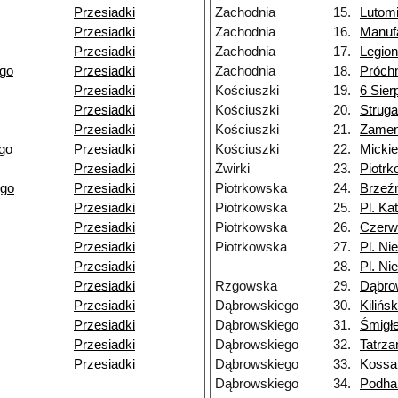
Przesiadki
Zachodnia
15.
Lutom
Przesiadki
Zachodnia
16.
Manuf
Przesiadki
Zachodnia
17.
Legio
go
Przesiadki
Zachodnia
18.
Próch
Przesiadki
Kościuszki
19.
6 Sier
Przesiadki
Kościuszki
20.
Struga
Przesiadki
Kościuszki
21.
Zamen
go
Przesiadki
Kościuszki
22.
Micki
Przesiadki
Żwirki
23.
Piotr
ego
Przesiadki
Piotrkowska
24.
Brzeź
Przesiadki
Piotrkowska
25.
Pl. Ka
Przesiadki
Piotrkowska
26.
Czerw
Przesiadki
Piotrkowska
27.
Pl. Ni
Przesiadki
28.
Pl. Ni
Przesiadki
Rzgowska
29.
Dąbro
Przesiadki
Dąbrowskiego
30.
Kilińs
Przesiadki
Dąbrowskiego
31.
Śmigł
Przesiadki
Dąbrowskiego
32.
Tatrz
Przesiadki
Dąbrowskiego
33.
Kossa
Dąbrowskiego
34.
Podha