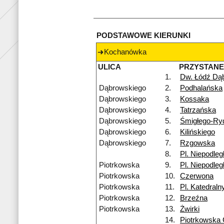
PODSTAWOWE KIERUNKI
Kochanówka
ULICA
PRZYSTAN
1.
Dw. Łódź Dą
Dąbrowskiego
2.
Podhalańska
Dąbrowskiego
3.
Kossaka
Dąbrowskiego
4.
Tatrzańska
Dąbrowskiego
5.
Śmigłego-Ry
Dąbrowskiego
6.
Kilińskiego
Dąbrowskiego
7.
Rzgowska
8.
Pl. Niepodleg
Piotrkowska
9.
Pl. Niepodleg
Piotrkowska
10.
Czerwona
Piotrkowska
11.
Pl. Katedraln
Piotrkowska
12.
Brzeźna
Piotrkowska
13.
Żwirki
14.
Piotrkowska