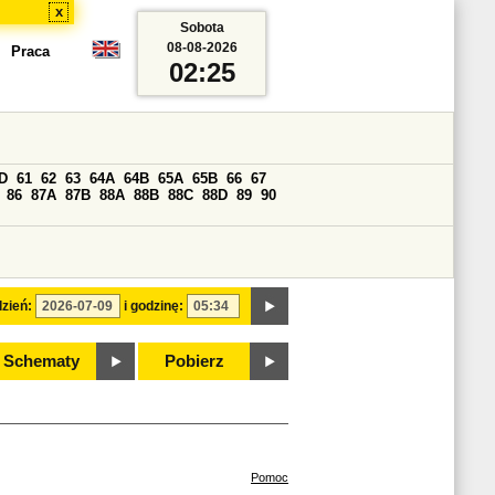
x
Sobota
08-08-2026
Praca
02:25
D
61
62
63
64A
64B
65A
65B
66
67
86
87A
87B
88A
88B
88C
88D
89
90
zień:
i godzinę:
Schematy
Pobierz
Pomoc