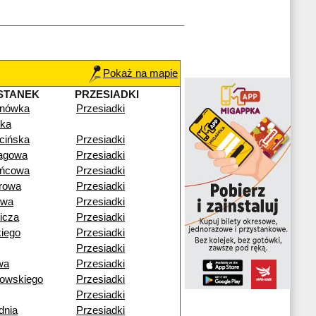
Pokaż na mapie
STANEK
PRZESIADKI
nówka
Przesiadki
cka
cińska
Przesiadki
agowa
Przesiadki
ńcowa
Przesiadki
orowa
Przesiadki
owa
Przesiadki
icza
Przesiadki
kiego
Przesiadki
Przesiadki
wa
Przesiadki
kowskiego
Przesiadki
Przesiadki
dnia
Przesiadki