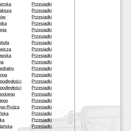
ierska
Przesiadki
aktura
Przesiadki
nów
Przesiadki
nika
Przesiadki
pnia
Przesiadki
Przesiadki
hofa
Przesiadki
ewicza
Przesiadki
kowska
Przesiadki
na
Przesiadki
tedralny
Przesiadki
ona
Przesiadki
epodległości
Przesiadki
epodległości
Przesiadki
wskiego
Przesiadki
kiego
Przesiadki
ego-Rydza
Przesiadki
ańska
Przesiadki
ka
Przesiadki
lańska
Przesiadki