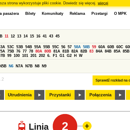
sza strona wykorzystuje pliki cookie. Dowiedz się więcej.
więcej
a pasażera
Bilety
Komunikaty
Reklama
Przetargi
O MPK
0B
11
12
13
14
15
16
41
43
45
53A
53C
53B
54B
55A
55B
55C
56
57
58A
58B
59
60A
60B
60C
60
75A
75B
76
77
78
80A
80B
81A
81B
82A
82B
83
84A
84B
85A
85B
97B
99
100
101
201
202
6.
F1
G1
G2
H
W
N5B
N6
N7A
N7B
N8
N9
a 2
Sprawdź rozkład na d
Utrudnienia
Przystanki
Połączenia
2
Linia