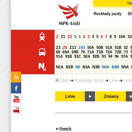
Na
Rozkłady jazdy
Dl
Z
Z1
Z2
0
1
2
3
4
5
6
7
8
9
10A
1
Z3
Z6
Z13
Z43
50A
50B
51A
51B
52
68
69A
69B
70
71A
71B
72A
72B
73
91A
91B
91C
92A
92B
93
94
96
97A
N1A
N1B
N2
N3A
N3B
N4A
N4B
N5A
Start
Rozkłady jazdy
Linie
Lini
Linie
Zmiany
Powrót