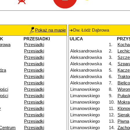
Pokaż na mapie
Dw. Łódź Dąbrowa
EK
PRZESIADKI
ULICA
PRZY
browa
Przesiadki
1.
Kocha
Przesiadki
Aleksandrowska
2.
Lechi
Przesiadki
Aleksandrowska
3.
Szcze
Przesiadki
Aleksandrowska
4.
Szpar
dza
Przesiadki
Aleksandrowska
5.
Kacze
Przesiadki
Aleksandrowska
6.
Trakt
Przesiadki
Aleksandrowska
7.
Bielic
łości
Przesiadki
Limanowskiego
8.
Woron
łości
Przesiadki
Limanowskiego
9.
Pułas
Przesiadki
Limanowskiego
10.
Mokra
y
Przesiadki
Limanowskiego
11.
Klono
Przesiadki
Limanowskiego
12.
Siera
Przesiadki
Limanowskiego
13.
Piwna
 Centrum
Przesiadki
Limanowskiego
14.
Zacho