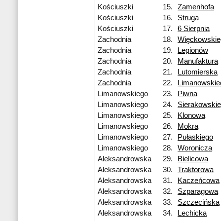
Kościuszki
15.
Zamenhofa
Kościuszki
16.
Struga
Kościuszki
17.
6 Sierpnia
Zachodnia
18.
Więckowskie
Zachodnia
19.
Legionów
Zachodnia
20.
Manufaktura
Zachodnia
21.
Lutomierska
Zachodnia
22.
Limanowskie
Limanowskiego
23.
Piwna
Limanowskiego
24.
Sierakowski
Limanowskiego
25.
Klonowa
Limanowskiego
26.
Mokra
Limanowskiego
27.
Pułaskiego
Limanowskiego
28.
Woronicza
Aleksandrowska
29.
Bielicowa
Aleksandrowska
30.
Traktorowa
Aleksandrowska
31.
Kaczeńcowa
Aleksandrowska
32.
Szparagowa
Aleksandrowska
33.
Szczecińska
Aleksandrowska
34.
Lechicka