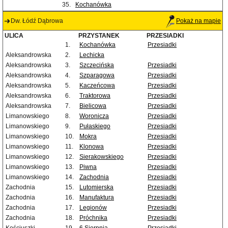
35.
Kochanówka
Dw. Łódź Dąbrowa
Pokaż na mapie
ULICA
PRZYSTANEK
PRZESIADKI
1.
Kochanówka
Przesiadki
Aleksandrowska
2.
Lechicka
Aleksandrowska
3.
Szczecińska
Przesiadki
Aleksandrowska
4.
Szparagowa
Przesiadki
Aleksandrowska
5.
Kaczeńcowa
Przesiadki
Aleksandrowska
6.
Traktorowa
Przesiadki
Aleksandrowska
7.
Bielicowa
Przesiadki
Limanowskiego
8.
Woronicza
Przesiadki
Limanowskiego
9.
Pułaskiego
Przesiadki
Limanowskiego
10.
Mokra
Przesiadki
Limanowskiego
11.
Klonowa
Przesiadki
Limanowskiego
12.
Sierakowskiego
Przesiadki
Limanowskiego
13.
Piwna
Przesiadki
Limanowskiego
14.
Zachodnia
Przesiadki
Zachodnia
15.
Lutomierska
Przesiadki
Zachodnia
16.
Manufaktura
Przesiadki
Zachodnia
17.
Legionów
Przesiadki
Zachodnia
18.
Próchnika
Przesiadki