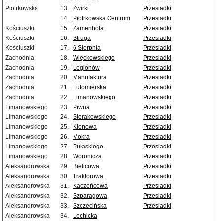
Piotrkowska
13.
Żwirki
Przesiadki
14.
Piotrkowska Centrum
Przesiadki
Kościuszki
15.
Zamenhofa
Przesiadki
Kościuszki
16.
Struga
Przesiadki
Kościuszki
17.
6 Sierpnia
Przesiadki
Zachodnia
18.
Więckowskiego
Przesiadki
Zachodnia
19.
Legionów
Przesiadki
Zachodnia
20.
Manufaktura
Przesiadki
Zachodnia
21.
Lutomierska
Przesiadki
Zachodnia
22.
Limanowskiego
Przesiadki
Limanowskiego
23.
Piwna
Przesiadki
Limanowskiego
24.
Sierakowskiego
Przesiadki
Limanowskiego
25.
Klonowa
Przesiadki
Limanowskiego
26.
Mokra
Przesiadki
Limanowskiego
27.
Pułaskiego
Przesiadki
Limanowskiego
28.
Woronicza
Przesiadki
Aleksandrowska
29.
Bielicowa
Przesiadki
Aleksandrowska
30.
Traktorowa
Przesiadki
Aleksandrowska
31.
Kaczeńcowa
Przesiadki
Aleksandrowska
32.
Szparagowa
Przesiadki
Aleksandrowska
33.
Szczecińska
Przesiadki
Aleksandrowska
34.
Lechicka