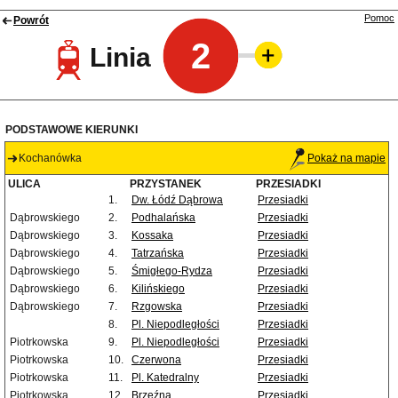
Pomoc
Powrót
2
Linia
PODSTAWOWE KIERUNKI
Kochanówka
Pokaż na mapie
ULICA
PRZYSTANEK
PRZESIADKI
1.
Dw. Łódź Dąbrowa
Przesiadki
Dąbrowskiego
2.
Podhalańska
Przesiadki
Dąbrowskiego
3.
Kossaka
Przesiadki
Dąbrowskiego
4.
Tatrzańska
Przesiadki
Dąbrowskiego
5.
Śmigłego-Rydza
Przesiadki
Dąbrowskiego
6.
Kilińskiego
Przesiadki
Dąbrowskiego
7.
Rzgowska
Przesiadki
8.
Pl. Niepodległości
Przesiadki
Piotrkowska
9.
Pl. Niepodległości
Przesiadki
Piotrkowska
10.
Czerwona
Przesiadki
Piotrkowska
11.
Pl. Katedralny
Przesiadki
Piotrkowska
12.
Brzeźna
Przesiadki