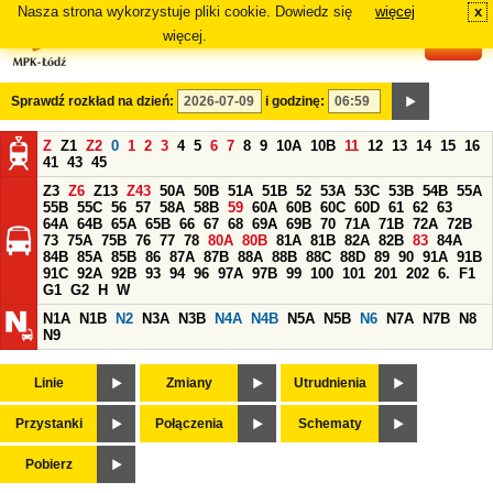
Nasza strona wykorzystuje pliki cookie. Dowiedz się
więcej
x
#
więcej.
Sprawdź rozkład na dzień:
i godzinę:
Z
Z1
Z2
0
1
2
3
4
5
6
7
8
9
10A
10B
11
12
13
14
15
16
41
43
45
Z3
Z6
Z13
Z43
50A
50B
51A
51B
52
53A
53C
53B
54B
55A
55B
55C
56
57
58A
58B
59
60A
60B
60C
60D
61
62
63
64A
64B
65A
65B
66
67
68
69A
69B
70
71A
71B
72A
72B
73
75A
75B
76
77
78
80A
80B
81A
81B
82A
82B
83
84A
84B
85A
85B
86
87A
87B
88A
88B
88C
88D
89
90
91A
91B
91C
92A
92B
93
94
96
97A
97B
99
100
101
201
202
6.
F1
G1
G2
H
W
N1A
N1B
N2
N3A
N3B
N4A
N4B
N5A
N5B
N6
N7A
N7B
N8
N9
Linie
Zmiany
Utrudnienia
Przystanki
Połączenia
Schematy
Pobierz