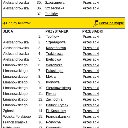
Aleksandrowska
35.
Szparagowa
Przesiadki
Aleksandrowska
36.
Szczecińska
Przesiadki
37.
Teofilów
Chojny Kurczaki
Pokaż na mapie
ULICA
PRZYSTANEK
PRZESIADKI
1.
Teofilów
Przesiadki
Aleksandrowska
2.
Szparagowa
Przesiadki
Aleksandrowska
3.
Kaczeńcowa
Przesiadki
Aleksandrowska
4.
Traktorowa
Przesiadki
Aleksandrowska
5.
Bielicowa
Przesiadki
Limanowskiego
6.
Woronicza
Przesiadki
Limanowskiego
7.
Pułaskiego
Przesiadki
Limanowskiego
8.
Mokra
Przesiadki
Limanowskiego
9.
Klonowa
Przesiadki
Limanowskiego
10.
Sierakowskiego
Przesiadki
Limanowskiego
11.
Piwna
Przesiadki
Limanowskiego
12.
Zachodnia
Przesiadki
Limanowskiego
13.
Bałucki Rynek
Przesiadki
Zgierska
14.
Pl. Kościelny
Przesiadki
Wojska Polskiego
15.
Franciszkańska
Przesiadki
Franciszkańska
16.
Północna
Przesiadki