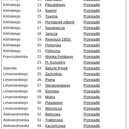
Kilińskiego
13.
Piłsudskiego
Przesiadki
Kilińskiego
14.
Nawrot
Przesiadki
Kilińskiego
15.
Tuwima
Przesiadki
Kilińskiego
16.
Przystanek mBank
Przesiadki
Kilińskiego
17.
Narutowicza
Przesiadki
Kilińskiego
18.
Jaracza
Przesiadki
Kilińskiego
19.
Rewolucji 1905r.
Przesiadki
Kilińskiego
20.
Pomorska
Przesiadki
Kilińskiego
21.
Północna
Przesiadki
Franciszkańska
22.
Wojska Polskiego
Przesiadki
23.
Pl. Kościelny
Przesiadki
Zgierska
24.
Bałucki Rynek
Przesiadki
Limanowskiego
25.
Zachodnia
Przesiadki
Limanowskiego
26.
Piwna
Przesiadki
Limanowskiego
27.
Sierakowskiego
Przesiadki
Limanowskiego
28.
Klonowa
Przesiadki
Limanowskiego
29.
Mokra
Przesiadki
Limanowskiego
30.
Pułaskiego
Przesiadki
Limanowskiego
31.
Woronicza
Przesiadki
Aleksandrowska
32.
Bielicowa
Przesiadki
Aleksandrowska
33.
Traktorowa
Przesiadki
Aleksandrowska
34.
Kaczeńcowa
Przesiadki