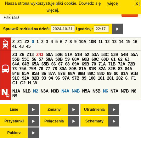
Nasza strona wykorzystuje pliki cookie. Dowiedz się
więcej
x
#
więcej.
Sprawdź rozkład na dzień:
i godzinę:
Z
Z1
Z2
0
1
2
3
4
5
6
7
8
9
10A
10B
11
12
13
14
15
16
41
43
45
Z3
Z6
Z13
Z43
50A
50B
51A
51B
52
53A
53C
53B
54B
55A
55B
55C
56
57
58A
58B
59
60A
60B
60C
60D
61
62
63
64A
64B
65A
65B
66
67
68
69A
69B
70
71A
71B
72A
72B
73
75A
75B
76
77
78
80A
80B
81A
81B
82A
82B
83
84A
84B
85A
85B
86
87A
87B
88A
88B
88C
88D
89
90
91A
91B
91C
92A
92B
93
94
96
97A
97B
99
100
101
201
202
6.
F1
G1
G2
H
W
N1A
N1B
N2
N3A
N3B
N4A
N4B
N5A
N5B
N6
N7A
N7B
N8
N9
Linie
Zmiany
Utrudnienia
Przystanki
Połączenia
Schematy
Pobierz