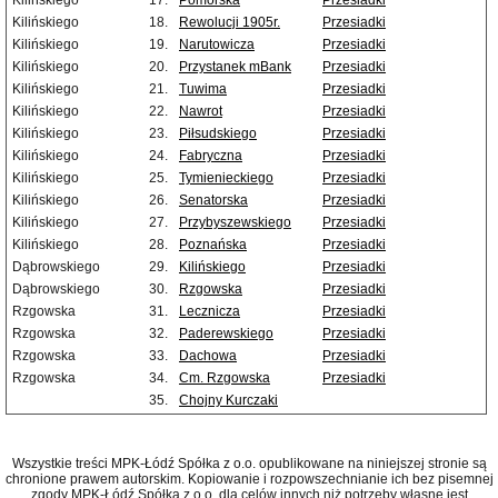
Kilińskiego
17.
Pomorska
Przesiadki
Kilińskiego
18.
Rewolucji 1905r.
Przesiadki
Kilińskiego
19.
Narutowicza
Przesiadki
Kilińskiego
20.
Przystanek mBank
Przesiadki
Kilińskiego
21.
Tuwima
Przesiadki
Kilińskiego
22.
Nawrot
Przesiadki
Kilińskiego
23.
Piłsudskiego
Przesiadki
Kilińskiego
24.
Fabryczna
Przesiadki
Kilińskiego
25.
Tymienieckiego
Przesiadki
Kilińskiego
26.
Senatorska
Przesiadki
Kilińskiego
27.
Przybyszewskiego
Przesiadki
Kilińskiego
28.
Poznańska
Przesiadki
Dąbrowskiego
29.
Kilińskiego
Przesiadki
Dąbrowskiego
30.
Rzgowska
Przesiadki
Rzgowska
31.
Lecznicza
Przesiadki
Rzgowska
32.
Paderewskiego
Przesiadki
Rzgowska
33.
Dachowa
Przesiadki
Rzgowska
34.
Cm. Rzgowska
Przesiadki
35.
Chojny Kurczaki
Wszystkie treści MPK-Łódź Spółka z o.o. opublikowane na niniejszej stronie są
chronione prawem autorskim. Kopiowanie i rozpowszechnianie ich bez pisemnej
zgody MPK-Łódź Spółka z o.o. dla celów innych niż potrzeby własne jest