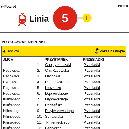
Pomoc
Powrót
5
Linia
PODSTAWOWE KIERUNKI
Teofilów
Pokaż na mapie
ULICA
PRZYSTANEK
PRZESIADKI
1.
Chojny Kurczaki
Przesiadki
Rzgowska
2.
Cm. Rzgowska
Przesiadki
Rzgowska
3.
Dachowa
Przesiadki
Rzgowska
4.
Paderewskiego
Przesiadki
Rzgowska
5.
Lecznicza
Przesiadki
Rzgowska
6.
Dąbrowskiego
Przesiadki
Kilińskiego
7.
Dąbrowskiego
Przesiadki
Kilińskiego
8.
Poznańska
Przesiadki
Kilińskiego
9.
Przybyszewskiego
Przesiadki
Kilińskiego
10.
Senatorska
Przesiadki
Kilińskiego
11.
Tymienieckiego
Przesiadki
Kilińskiego
12.
Fabryczna
Przesiadki