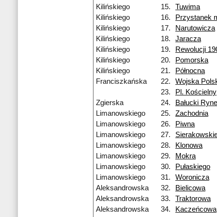
Kilińskiego
15.
Tuwima
Kilińskiego
16.
Przystanek
Kilińskiego
17.
Narutowicza
Kilińskiego
18.
Jaracza
Kilińskiego
19.
Rewolucji 19
Kilińskiego
20.
Pomorska
Kilińskiego
21.
Północna
Franciszkańska
22.
Wojska Pols
23.
Pl. Kościelny
Zgierska
24.
Bałucki Ryn
Limanowskiego
25.
Zachodnia
Limanowskiego
26.
Piwna
Limanowskiego
27.
Sierakowski
Limanowskiego
28.
Klonowa
Limanowskiego
29.
Mokra
Limanowskiego
30.
Pułaskiego
Limanowskiego
31.
Woronicza
Aleksandrowska
32.
Bielicowa
Aleksandrowska
33.
Traktorowa
Aleksandrowska
34.
Kaczeńcowa