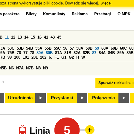
sza strona wykorzystuje pliki cookie. Dowiedz się więcej.
więcej
a pasażera
Bilety
Komunikaty
Reklama
Przetargi
O MPK
0B
11
12
13
14
15
16
41
43
45
53A
53C
53B
54B
55A
55B
55C
56
57
58A
58B
59
60A
60B
60C
60
75A
75B
76
77
78
80A
80B
81A
81B
82A
82B
83
84A
84B
85A
85B
97B
99
100
101
201
202
6.
F1
G1
G2
H
W
N5B
N6
N7A
N7B
N8
N9
a 5
Sprawdź rozkład na d
Utrudnienia
Przystanki
Połączenia
5
Linia