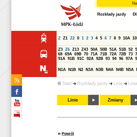
Na
Rozkłady jazdy
Dl
Z
Z1
Z2
0
1
2
3
4
5
6
7
8
9
10A
1
Z3
Z6
Z13
Z43
50A
50B
51A
51B
52
68
69A
69B
70
71A
71B
72A
72B
73
91A
91B
91C
92A
92B
93
94
96
97A
N1A
N1B
N2
N3A
N3B
N4A
N4B
N5A
Start
Rozkłady jazdy
Linie
Lini
Linie
Zmiany
Powrót