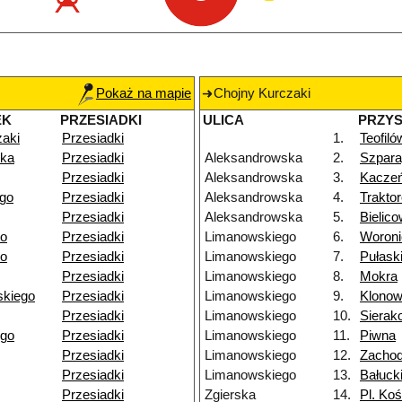
Pokaż na mapie
Chojny Kurczaki
EK
PRZESIADKI
ULICA
PRZY
zaki
Przesiadki
1.
Teofiló
ka
Przesiadki
Aleksandrowska
2.
Szpar
Przesiadki
Aleksandrowska
3.
Kacze
go
Przesiadki
Aleksandrowska
4.
Trakto
Przesiadki
Aleksandrowska
5.
Bielic
go
Przesiadki
Limanowskiego
6.
Woroni
go
Przesiadki
Limanowskiego
7.
Pułask
Przesiadki
Limanowskiego
8.
Mokra
kiego
Przesiadki
Limanowskiego
9.
Klono
Przesiadki
Limanowskiego
10.
Sierak
ego
Przesiadki
Limanowskiego
11.
Piwna
Przesiadki
Limanowskiego
12.
Zachod
Przesiadki
Limanowskiego
13.
Bałuck
Przesiadki
Zgierska
14.
Pl. Koś