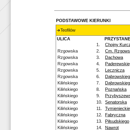
PODSTAWOWE KIERUNKI
Teofilów
ULICA
PRZYSTAN
1.
Chojny Kurc
Rzgowska
2.
Cm. Rzgows
Rzgowska
3.
Dachowa
Rzgowska
4.
Paderewskie
Rzgowska
5.
Lecznicza
Rzgowska
6.
Dąbrowskie
Kilińskiego
7.
Dąbrowskie
Kilińskiego
8.
Poznańska
Kilińskiego
9.
Przybyszews
Kilińskiego
10.
Senatorska
Kilińskiego
11.
Tymieniecki
Kilińskiego
12.
Fabryczna
Kilińskiego
13.
Piłsudskiego
Kilińskiego
14.
Nawrot