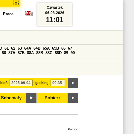
x
Czwartek
06-08-2026
Praca
11:01
D
61
62
63
64A
64B
65A
65B
66
67
86
87A
87B
88A
88B
88C
88D
89
90
zień:
i godzinę:
Schematy
Pobierz
Pomoc