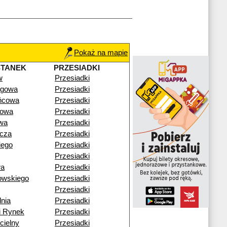
Pokaż na mapie
STANEK
PRZESIADKI
w
Przesiadki
agowa
Przesiadki
ńcowa
Przesiadki
rowa
Przesiadki
owa
Przesiadki
cza
Przesiadki
iego
Przesiadki
Przesiadki
wa
Przesiadki
owskiego
Przesiadki
Przesiadki
nia
Przesiadki
i Rynek
Przesiadki
cielny
Przesiadki