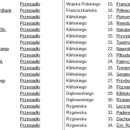
Przesiadki
Wojska Polskiego
15.
Franci
 mBank
Przesiadki
Franciszkańska
16.
Północ
Przesiadki
Kilińskiego
17.
Pomor
Przesiadki
Kilińskiego
18.
Rewoluc
05r.
Przesiadki
Kilińskiego
19.
Naruto
Przesiadki
Kilińskiego
20.
Przys
Przesiadki
Kilińskiego
21.
Tuwim
kiego
Przesiadki
Kilińskiego
22.
Nawrot
Przesiadki
Kilińskiego
23.
Piłsud
ek
Przesiadki
Kilińskiego
24.
Fabryc
Przesiadki
Kilińskiego
25.
Tymien
Przesiadki
Kilińskiego
26.
Senato
ego
Przesiadki
Kilińskiego
27.
Przyby
Przesiadki
Kilińskiego
28.
Pozna
Przesiadki
Dąbrowskiego
29.
Kilińsk
Przesiadki
Dąbrowskiego
30.
Rzgow
Przesiadki
Rzgowska
31.
Leczni
Przesiadki
Rzgowska
32.
Padere
Przesiadki
Rzgowska
33.
Dacho
Przesiadki
Rzgowska
34.
Cm. R