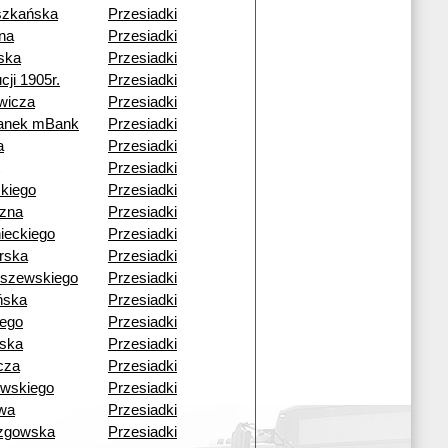
szkańska
Przesiadki
na
Przesiadki
ska
Przesiadki
ji 1905r.
Przesiadki
wicza
Przesiadki
tanek mBank
Przesiadki
a
Przesiadki
Przesiadki
skiego
Przesiadki
zna
Przesiadki
ieckiego
Przesiadki
rska
Przesiadki
szewskiego
Przesiadki
ńska
Przesiadki
iego
Przesiadki
ska
Przesiadki
cza
Przesiadki
wskiego
Przesiadki
wa
Przesiadki
zgowska
Przesiadki