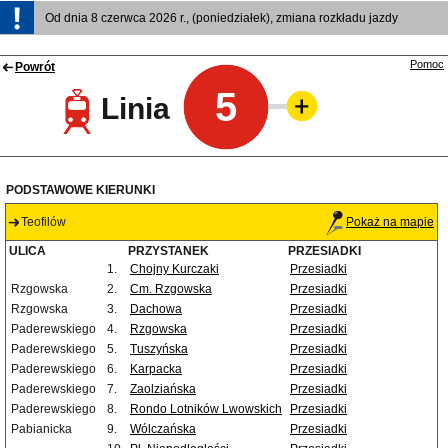
Od dnia 8 czerwca 2026 r., (poniedziałek), zmiana rozkładu jazdy
Pomoc
Powrót
5
Linia
PODSTAWOWE KIERUNKI
Teofilów
Pokaż na mapie
ULICA
PRZYSTANEK
PRZESIADKI
1.
Chojny Kurczaki
Przesiadki
Rzgowska
2.
Cm. Rzgowska
Przesiadki
Rzgowska
3.
Dachowa
Przesiadki
Paderewskiego
4.
Rzgowska
Przesiadki
Paderewskiego
5.
Tuszyńska
Przesiadki
Paderewskiego
6.
Karpacka
Przesiadki
Paderewskiego
7.
Zaolziańska
Przesiadki
Paderewskiego
8.
Rondo Lotników Lwowskich
Przesiadki
Pabianicka
9.
Wólczańska
Przesiadki