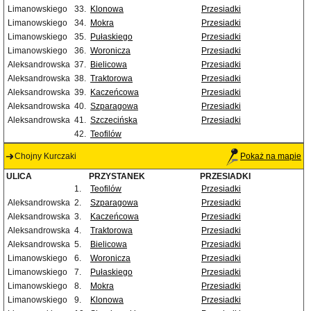
Limanowskiego
33.
Klonowa
Przesiadki
Limanowskiego
34.
Mokra
Przesiadki
Limanowskiego
35.
Pułaskiego
Przesiadki
Limanowskiego
36.
Woronicza
Przesiadki
Aleksandrowska
37.
Bielicowa
Przesiadki
Aleksandrowska
38.
Traktorowa
Przesiadki
Aleksandrowska
39.
Kaczeńcowa
Przesiadki
Aleksandrowska
40.
Szparagowa
Przesiadki
Aleksandrowska
41.
Szczecińska
Przesiadki
42.
Teofilów
Chojny Kurczaki
Pokaż na mapie
ULICA
PRZYSTANEK
PRZESIADKI
1.
Teofilów
Przesiadki
Aleksandrowska
2.
Szparagowa
Przesiadki
Aleksandrowska
3.
Kaczeńcowa
Przesiadki
Aleksandrowska
4.
Traktorowa
Przesiadki
Aleksandrowska
5.
Bielicowa
Przesiadki
Limanowskiego
6.
Woronicza
Przesiadki
Limanowskiego
7.
Pułaskiego
Przesiadki
Limanowskiego
8.
Mokra
Przesiadki
Limanowskiego
9.
Klonowa
Przesiadki