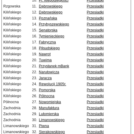
10.
Pl. Niepodległości
Przesiadki
Rzgowska
11.
Dąbrowskiego
Przesiadki
Kilińskiego
12.
Dąbrowskiego
Przesiadki
Kilińskiego
13.
Poznańska
Przesiadki
Kilińskiego
14.
Przybyszewskiego
Przesiadki
Kilińskiego
15.
Senatorska
Przesiadki
Kilińskiego
16.
Tymienieckiego
Przesiadki
Kilińskiego
17.
Fabryczna
Przesiadki
Kilińskiego
18.
Piłsudskiego
Przesiadki
Kilińskiego
19.
Nawrot
Przesiadki
Kilińskiego
20.
Tuwima
Przesiadki
Kilińskiego
21.
Przystanek mBank
Przesiadki
Kilińskiego
22.
Narutowicza
Przesiadki
Kilińskiego
23.
Jaracza
Przesiadki
Kilińskiego
24.
Rewolucji 1905r.
Przesiadki
Kilińskiego
25.
Pomorska
Przesiadki
Kilińskiego
26.
Północna
Przesiadki
Północna
27.
Nowomiejska
Przesiadki
Zachodnia
28.
Manufaktura
Przesiadki
Zachodnia
29.
Lutomierska
Przesiadki
Zachodnia
30.
Limanowskiego
Przesiadki
Limanowskiego
31.
Piwna
Przesiadki
Limanowskiego
32.
Sierakowskiego
Przesiadki