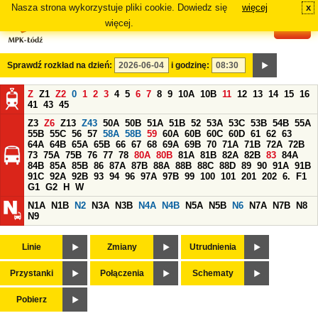
Nasza strona wykorzystuje pliki cookie. Dowiedz się
więcej
x
#
więcej.
Sprawdź rozkład na dzień:
i godzinę:
Z
Z1
Z2
0
1
2
3
4
5
6
7
8
9
10A
10B
11
12
13
14
15
16
41
43
45
Z3
Z6
Z13
Z43
50A
50B
51A
51B
52
53A
53C
53B
54B
55A
55B
55C
56
57
58A
58B
59
60A
60B
60C
60D
61
62
63
64A
64B
65A
65B
66
67
68
69A
69B
70
71A
71B
72A
72B
73
75A
75B
76
77
78
80A
80B
81A
81B
82A
82B
83
84A
84B
85A
85B
86
87A
87B
88A
88B
88C
88D
89
90
91A
91B
91C
92A
92B
93
94
96
97A
97B
99
100
101
201
202
6.
F1
G1
G2
H
W
N1A
N1B
N2
N3A
N3B
N4A
N4B
N5A
N5B
N6
N7A
N7B
N8
N9
Linie
Zmiany
Utrudnienia
Przystanki
Połączenia
Schematy
Pobierz