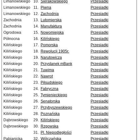
Limanowskiego
10.
Sierakowskiego
Przesiadki
Limanowskiego
11.
Piwna
Przesiadki
Limanowskiego
12.
Zachodnia
Przesiadki
Zachodnia
13.
Lutomierska
Przesiadki
Zachodnia
14.
Manufaktura
Przesiadki
Ogrodowa
15.
Nowomiejska
Przesiadki
Północna
16.
Kilińskiego
Przesiadki
Kilińskiego
17.
Pomorska
Przesiadki
Kilińskiego
18.
Rewolucji 1905r.
Przesiadki
Kilińskiego
19.
Narutowicza
Przesiadki
Kilińskiego
20.
Przystanek mBank
Przesiadki
Kilińskiego
21.
Tuwima
Przesiadki
Kilińskiego
22.
Nawrot
Przesiadki
Kilińskiego
23.
Piłsudskiego
Przesiadki
Kilińskiego
24.
Fabryczna
Przesiadki
Kilińskiego
25.
Tymienieckiego
Przesiadki
Kilińskiego
26.
Senatorska
Przesiadki
Kilińskiego
27.
Przybyszewskiego
Przesiadki
Kilińskiego
28.
Poznańska
Przesiadki
Dąbrowskiego
29.
Kilińskiego
Przesiadki
Dąbrowskiego
30.
Rzgowska
Przesiadki
31.
Pl. Niepodległości
Przesiadki
Pabianicka
32.
Wólczańska
Przesiadki