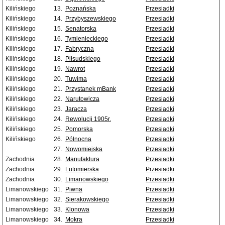
Kilińskiego
13.
Poznańska
Przesiadki
Kilińskiego
14.
Przybyszewskiego
Przesiadki
Kilińskiego
15.
Senatorska
Przesiadki
Kilińskiego
16.
Tymienieckiego
Przesiadki
Kilińskiego
17.
Fabryczna
Przesiadki
Kilińskiego
18.
Piłsudskiego
Przesiadki
Kilińskiego
19.
Nawrot
Przesiadki
Kilińskiego
20.
Tuwima
Przesiadki
Kilińskiego
21.
Przystanek mBank
Przesiadki
Kilińskiego
22.
Narutowicza
Przesiadki
Kilińskiego
23.
Jaracza
Przesiadki
Kilińskiego
24.
Rewolucji 1905r.
Przesiadki
Kilińskiego
25.
Pomorska
Przesiadki
Kilińskiego
26.
Północna
Przesiadki
27.
Nowomiejska
Przesiadki
Zachodnia
28.
Manufaktura
Przesiadki
Zachodnia
29.
Lutomierska
Przesiadki
Zachodnia
30.
Limanowskiego
Przesiadki
Limanowskiego
31.
Piwna
Przesiadki
Limanowskiego
32.
Sierakowskiego
Przesiadki
Limanowskiego
33.
Klonowa
Przesiadki
Limanowskiego
34.
Mokra
Przesiadki