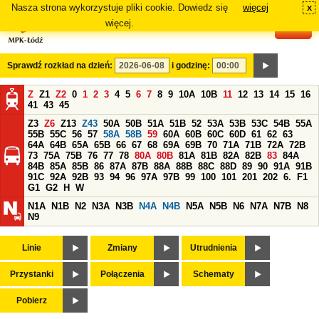
Nasza strona wykorzystuje pliki cookie. Dowiedz się
więcej
x
#
więcej.
Sprawdź rozkład na dzień:
i godzinę:
Z
Z1
Z2
0
1
2
3
4
5
6
7
8
9
10A
10B
11
12
13
14
15
16
41
43
45
Z3
Z6
Z13
Z43
50A
50B
51A
51B
52
53A
53B
53C
54B
55A
55B
55C
56
57
58A
58B
59
60A
60B
60C
60D
61
62
63
64A
64B
65A
65B
66
67
68
69A
69B
70
71A
71B
72A
72B
73
75A
75B
76
77
78
80A
80B
81A
81B
82A
82B
83
84A
84B
85A
85B
86
87A
87B
88A
88B
88C
88D
89
90
91A
91B
91C
92A
92B
93
94
96
97A
97B
99
100
101
201
202
6.
F1
G1
G2
H
W
N1A
N1B
N2
N3A
N3B
N4A
N4B
N5A
N5B
N6
N7A
N7B
N8
N9
Linie
Zmiany
Utrudnienia
Przystanki
Połączenia
Schematy
Pobierz