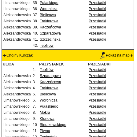
Limanowskiego
35.
Pułaskiego
Przesiadki
Limanowskiego
36.
Woronicza
Przesiadki
Aleksandrowska
37.
Bielicowa
Przesiadki
Aleksandrowska
38.
Traktorowa
Przesiadki
Aleksandrowska
39.
Kaczeńcowa
Przesiadki
Aleksandrowska
40.
Szparagowa
Przesiadki
Aleksandrowska
41.
Szczecińska
Przesiadki
42.
Teofilów
Chojny Kurczaki
Pokaż na mapie
ULICA
PRZYSTANEK
PRZESIADKI
1.
Teofilów
Przesiadki
Aleksandrowska
2.
Szparagowa
Przesiadki
Aleksandrowska
3.
Kaczeńcowa
Przesiadki
Aleksandrowska
4.
Traktorowa
Przesiadki
Aleksandrowska
5.
Bielicowa
Przesiadki
Limanowskiego
6.
Woronicza
Przesiadki
Limanowskiego
7.
Pułaskiego
Przesiadki
Limanowskiego
8.
Mokra
Przesiadki
Limanowskiego
9.
Klonowa
Przesiadki
Limanowskiego
10.
Sierakowskiego
Przesiadki
Limanowskiego
11.
Piwna
Przesiadki