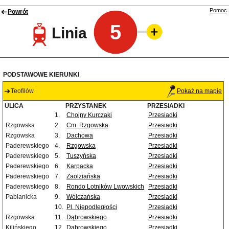
Pomoc
Powrót
5
Linia
PODSTAWOWE KIERUNKI
Teofilów
Pokaż na mapie
ULICA
PRZYSTANEK
PRZESIADKI
1.
Chojny Kurczaki
Przesiadki
Rzgowska
2.
Cm. Rzgowska
Przesiadki
Rzgowska
3.
Dachowa
Przesiadki
Paderewskiego
4.
Rzgowska
Przesiadki
Paderewskiego
5.
Tuszyńska
Przesiadki
Paderewskiego
6.
Karpacka
Przesiadki
Paderewskiego
7.
Zaolziańska
Przesiadki
Paderewskiego
8.
Rondo Lotników Lwowskich
Przesiadki
Pabianicka
9.
Wólczańska
Przesiadki
10.
Pl. Niepodległości
Przesiadki
Rzgowska
11.
Dąbrowskiego
Przesiadki
Kilińskiego
12.
Dąbrowskiego
Przesiadki