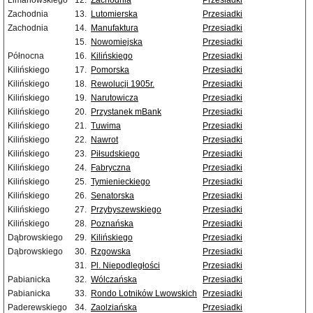
Limanowskiego
12.
Zachodnia
Przesiadki
Zachodnia
13.
Lutomierska
Przesiadki
Zachodnia
14.
Manufaktura
Przesiadki
15.
Nowomiejska
Przesiadki
Północna
16.
Kilińskiego
Przesiadki
Kilińskiego
17.
Pomorska
Przesiadki
Kilińskiego
18.
Rewolucji 1905r.
Przesiadki
Kilińskiego
19.
Narutowicza
Przesiadki
Kilińskiego
20.
Przystanek mBank
Przesiadki
Kilińskiego
21.
Tuwima
Przesiadki
Kilińskiego
22.
Nawrot
Przesiadki
Kilińskiego
23.
Piłsudskiego
Przesiadki
Kilińskiego
24.
Fabryczna
Przesiadki
Kilińskiego
25.
Tymienieckiego
Przesiadki
Kilińskiego
26.
Senatorska
Przesiadki
Kilińskiego
27.
Przybyszewskiego
Przesiadki
Kilińskiego
28.
Poznańska
Przesiadki
Dąbrowskiego
29.
Kilińskiego
Przesiadki
Dąbrowskiego
30.
Rzgowska
Przesiadki
31.
Pl. Niepodległości
Przesiadki
Pabianicka
32.
Wólczańska
Przesiadki
Pabianicka
33.
Rondo Lotników Lwowskich
Przesiadki
Paderewskiego
34.
Zaolziańska
Przesiadki