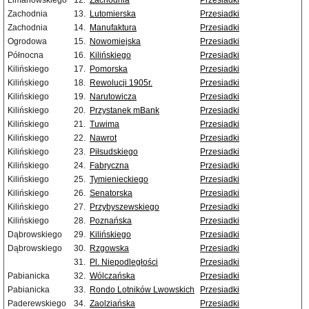
Limanowskiego
12.
Zachodnia
Przesiadki
Zachodnia
13.
Lutomierska
Przesiadki
Zachodnia
14.
Manufaktura
Przesiadki
Ogrodowa
15.
Nowomiejska
Przesiadki
Północna
16.
Kilińskiego
Przesiadki
Kilińskiego
17.
Pomorska
Przesiadki
Kilińskiego
18.
Rewolucji 1905r.
Przesiadki
Kilińskiego
19.
Narutowicza
Przesiadki
Kilińskiego
20.
Przystanek mBank
Przesiadki
Kilińskiego
21.
Tuwima
Przesiadki
Kilińskiego
22.
Nawrot
Przesiadki
Kilińskiego
23.
Piłsudskiego
Przesiadki
Kilińskiego
24.
Fabryczna
Przesiadki
Kilińskiego
25.
Tymienieckiego
Przesiadki
Kilińskiego
26.
Senatorska
Przesiadki
Kilińskiego
27.
Przybyszewskiego
Przesiadki
Kilińskiego
28.
Poznańska
Przesiadki
Dąbrowskiego
29.
Kilińskiego
Przesiadki
Dąbrowskiego
30.
Rzgowska
Przesiadki
31.
Pl. Niepodległości
Przesiadki
Pabianicka
32.
Wólczańska
Przesiadki
Pabianicka
33.
Rondo Lotników Lwowskich
Przesiadki
Paderewskiego
34.
Zaolziańska
Przesiadki