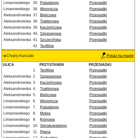
Limanowskiego
35.
Pułaskiego
Przesiadki
Limanowskiego
36.
Woronicza
Przesiadki
Aleksandrowska
37.
Bielicowa
Przesiadki
Aleksandrowska
38.
Traktorowa
Przesiadki
Aleksandrowska
39.
Kaczeńcowa
Przesiadki
Aleksandrowska
40.
Szparagowa
Przesiadki
Aleksandrowska
41.
Szczecińska
Przesiadki
42.
Teofilów
Chojny Kurczaki
Pokaż na mapie
ULICA
PRZYSTANEK
PRZESIADKI
1.
Teofilów
Przesiadki
Aleksandrowska
2.
Szparagowa
Przesiadki
Aleksandrowska
3.
Kaczeńcowa
Przesiadki
Aleksandrowska
4.
Traktorowa
Przesiadki
Aleksandrowska
5.
Bielicowa
Przesiadki
Limanowskiego
6.
Woronicza
Przesiadki
Limanowskiego
7.
Pułaskiego
Przesiadki
Limanowskiego
8.
Mokra
Przesiadki
Limanowskiego
9.
Klonowa
Przesiadki
Limanowskiego
10.
Sierakowskiego
Przesiadki
Limanowskiego
11.
Piwna
Przesiadki