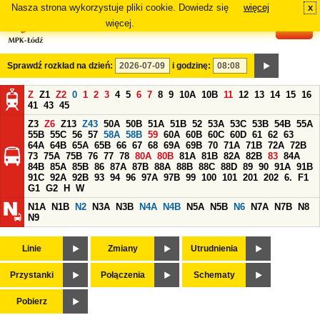
Nasza strona wykorzystuje pliki cookie. Dowiedz się
więcej
x
#
więcej.
Sprawdź rozkład na dzień:
i godzinę:
Z
Z1
Z2
0
1
2
3
4
5
6
7
8
9
10A
10B
11
12
13
14
15
16
41
43
45
Z3
Z6
Z13
Z43
50A
50B
51A
51B
52
53A
53C
53B
54B
55A
55B
55C
56
57
58A
58B
59
60A
60B
60C
60D
61
62
63
64A
64B
65A
65B
66
67
68
69A
69B
70
71A
71B
72A
72B
73
75A
75B
76
77
78
80A
80B
81A
81B
82A
82B
83
84A
84B
85A
85B
86
87A
87B
88A
88B
88C
88D
89
90
91A
91B
91C
92A
92B
93
94
96
97A
97B
99
100
101
201
202
6.
F1
G1
G2
H
W
N1A
N1B
N2
N3A
N3B
N4A
N4B
N5A
N5B
N6
N7A
N7B
N8
N9
Linie
Zmiany
Utrudnienia
Przystanki
Połączenia
Schematy
Pobierz