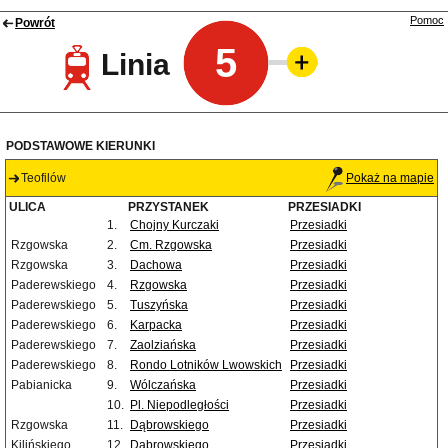
Pomoc
Powrót
5
Linia
PODSTAWOWE KIERUNKI
Teofilów
Pokaż na mapie
ULICA
PRZYSTANEK
PRZESIADKI
1.
Chojny Kurczaki
Przesiadki
Rzgowska
2.
Cm. Rzgowska
Przesiadki
Rzgowska
3.
Dachowa
Przesiadki
Paderewskiego
4.
Rzgowska
Przesiadki
Paderewskiego
5.
Tuszyńska
Przesiadki
Paderewskiego
6.
Karpacka
Przesiadki
Paderewskiego
7.
Zaolziańska
Przesiadki
Paderewskiego
8.
Rondo Lotników Lwowskich
Przesiadki
Pabianicka
9.
Wólczańska
Przesiadki
10.
Pl. Niepodległości
Przesiadki
Rzgowska
11.
Dąbrowskiego
Przesiadki
Kilińskiego
12.
Dąbrowskiego
Przesiadki