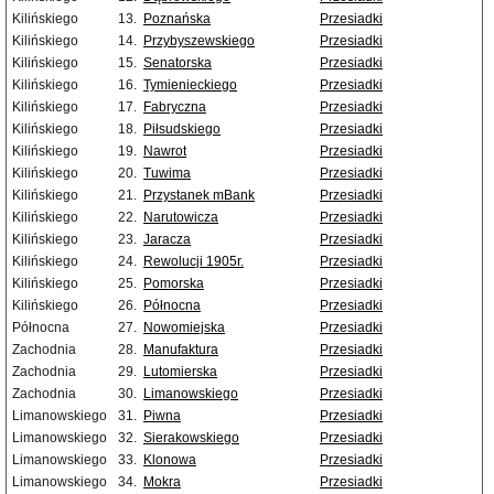
Kilińskiego
13.
Poznańska
Przesiadki
Kilińskiego
14.
Przybyszewskiego
Przesiadki
Kilińskiego
15.
Senatorska
Przesiadki
Kilińskiego
16.
Tymienieckiego
Przesiadki
Kilińskiego
17.
Fabryczna
Przesiadki
Kilińskiego
18.
Piłsudskiego
Przesiadki
Kilińskiego
19.
Nawrot
Przesiadki
Kilińskiego
20.
Tuwima
Przesiadki
Kilińskiego
21.
Przystanek mBank
Przesiadki
Kilińskiego
22.
Narutowicza
Przesiadki
Kilińskiego
23.
Jaracza
Przesiadki
Kilińskiego
24.
Rewolucji 1905r.
Przesiadki
Kilińskiego
25.
Pomorska
Przesiadki
Kilińskiego
26.
Północna
Przesiadki
Północna
27.
Nowomiejska
Przesiadki
Zachodnia
28.
Manufaktura
Przesiadki
Zachodnia
29.
Lutomierska
Przesiadki
Zachodnia
30.
Limanowskiego
Przesiadki
Limanowskiego
31.
Piwna
Przesiadki
Limanowskiego
32.
Sierakowskiego
Przesiadki
Limanowskiego
33.
Klonowa
Przesiadki
Limanowskiego
34.
Mokra
Przesiadki