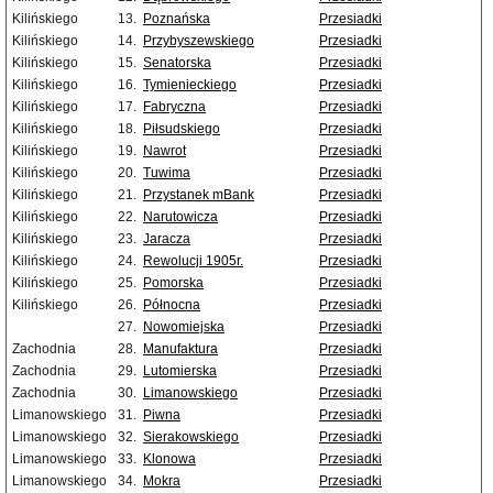
Kilińskiego
13.
Poznańska
Przesiadki
Kilińskiego
14.
Przybyszewskiego
Przesiadki
Kilińskiego
15.
Senatorska
Przesiadki
Kilińskiego
16.
Tymienieckiego
Przesiadki
Kilińskiego
17.
Fabryczna
Przesiadki
Kilińskiego
18.
Piłsudskiego
Przesiadki
Kilińskiego
19.
Nawrot
Przesiadki
Kilińskiego
20.
Tuwima
Przesiadki
Kilińskiego
21.
Przystanek mBank
Przesiadki
Kilińskiego
22.
Narutowicza
Przesiadki
Kilińskiego
23.
Jaracza
Przesiadki
Kilińskiego
24.
Rewolucji 1905r.
Przesiadki
Kilińskiego
25.
Pomorska
Przesiadki
Kilińskiego
26.
Północna
Przesiadki
27.
Nowomiejska
Przesiadki
Zachodnia
28.
Manufaktura
Przesiadki
Zachodnia
29.
Lutomierska
Przesiadki
Zachodnia
30.
Limanowskiego
Przesiadki
Limanowskiego
31.
Piwna
Przesiadki
Limanowskiego
32.
Sierakowskiego
Przesiadki
Limanowskiego
33.
Klonowa
Przesiadki
Limanowskiego
34.
Mokra
Przesiadki