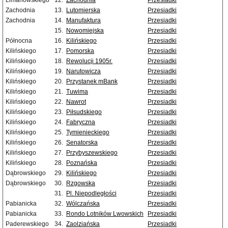
Limanowskiego
12.
Zachodnia
Przesiadki
Zachodnia
13.
Lutomierska
Przesiadki
Zachodnia
14.
Manufaktura
Przesiadki
15.
Nowomiejska
Przesiadki
Północna
16.
Kilińskiego
Przesiadki
Kilińskiego
17.
Pomorska
Przesiadki
Kilińskiego
18.
Rewolucji 1905r.
Przesiadki
Kilińskiego
19.
Narutowicza
Przesiadki
Kilińskiego
20.
Przystanek mBank
Przesiadki
Kilińskiego
21.
Tuwima
Przesiadki
Kilińskiego
22.
Nawrot
Przesiadki
Kilińskiego
23.
Piłsudskiego
Przesiadki
Kilińskiego
24.
Fabryczna
Przesiadki
Kilińskiego
25.
Tymienieckiego
Przesiadki
Kilińskiego
26.
Senatorska
Przesiadki
Kilińskiego
27.
Przybyszewskiego
Przesiadki
Kilińskiego
28.
Poznańska
Przesiadki
Dąbrowskiego
29.
Kilińskiego
Przesiadki
Dąbrowskiego
30.
Rzgowska
Przesiadki
31.
Pl. Niepodległości
Przesiadki
Pabianicka
32.
Wólczańska
Przesiadki
Pabianicka
33.
Rondo Lotników Lwowskich
Przesiadki
Paderewskiego
34.
Zaolziańska
Przesiadki