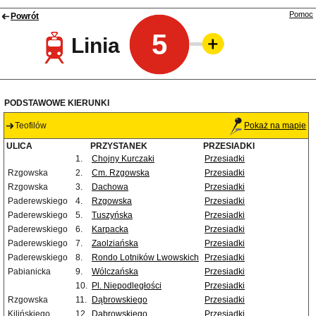
Pomoc
Powrót
5
Linia
PODSTAWOWE KIERUNKI
Teofilów
Pokaż na mapie
ULICA
PRZYSTANEK
PRZESIADKI
1.
Chojny Kurczaki
Przesiadki
Rzgowska
2.
Cm. Rzgowska
Przesiadki
Rzgowska
3.
Dachowa
Przesiadki
Paderewskiego
4.
Rzgowska
Przesiadki
Paderewskiego
5.
Tuszyńska
Przesiadki
Paderewskiego
6.
Karpacka
Przesiadki
Paderewskiego
7.
Zaolziańska
Przesiadki
Paderewskiego
8.
Rondo Lotników Lwowskich
Przesiadki
Pabianicka
9.
Wólczańska
Przesiadki
10.
Pl. Niepodległości
Przesiadki
Rzgowska
11.
Dąbrowskiego
Przesiadki
Kilińskiego
12.
Dąbrowskiego
Przesiadki