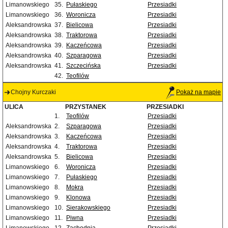
Limanowskiego
35.
Pułaskiego
Przesiadki
Limanowskiego
36.
Woronicza
Przesiadki
Aleksandrowska
37.
Bielicowa
Przesiadki
Aleksandrowska
38.
Traktorowa
Przesiadki
Aleksandrowska
39.
Kaczeńcowa
Przesiadki
Aleksandrowska
40.
Szparagowa
Przesiadki
Aleksandrowska
41.
Szczecińska
Przesiadki
42.
Teofilów
Chojny Kurczaki
Pokaż na mapie
ULICA
PRZYSTANEK
PRZESIADKI
1.
Teofilów
Przesiadki
Aleksandrowska
2.
Szparagowa
Przesiadki
Aleksandrowska
3.
Kaczeńcowa
Przesiadki
Aleksandrowska
4.
Traktorowa
Przesiadki
Aleksandrowska
5.
Bielicowa
Przesiadki
Limanowskiego
6.
Woronicza
Przesiadki
Limanowskiego
7.
Pułaskiego
Przesiadki
Limanowskiego
8.
Mokra
Przesiadki
Limanowskiego
9.
Klonowa
Przesiadki
Limanowskiego
10.
Sierakowskiego
Przesiadki
Limanowskiego
11.
Piwna
Przesiadki