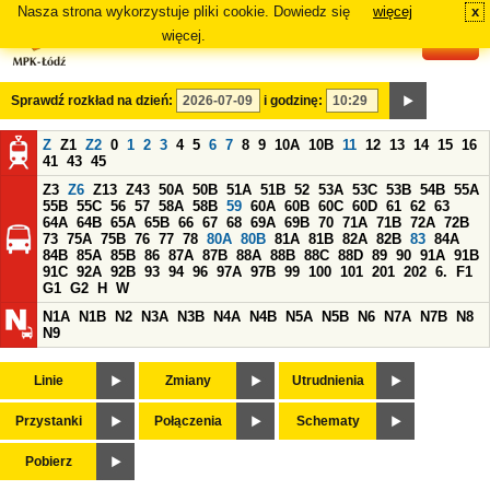
Nasza strona wykorzystuje pliki cookie. Dowiedz się
więcej
x
#
więcej.
Sprawdź rozkład na dzień:
i godzinę:
Z
Z1
Z2
0
1
2
3
4
5
6
7
8
9
10A
10B
11
12
13
14
15
16
41
43
45
Z3
Z6
Z13
Z43
50A
50B
51A
51B
52
53A
53C
53B
54B
55A
55B
55C
56
57
58A
58B
59
60A
60B
60C
60D
61
62
63
64A
64B
65A
65B
66
67
68
69A
69B
70
71A
71B
72A
72B
73
75A
75B
76
77
78
80A
80B
81A
81B
82A
82B
83
84A
84B
85A
85B
86
87A
87B
88A
88B
88C
88D
89
90
91A
91B
91C
92A
92B
93
94
96
97A
97B
99
100
101
201
202
6.
F1
G1
G2
H
W
N1A
N1B
N2
N3A
N3B
N4A
N4B
N5A
N5B
N6
N7A
N7B
N8
N9
Linie
Zmiany
Utrudnienia
Przystanki
Połączenia
Schematy
Pobierz