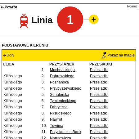
Pomoc
Powrót
1
Linia
PODSTAWOWE KIERUNKI
Doły
Pokaż na mapie
ULICA
PRZYSTANEK
PRZESIADKI
1.
Mochnackiego
Przesiadki
Kilińskiego
2.
Dąbrowskiego
Przesiadki
Kilińskiego
3.
Poznańska
Przesiadki
Kilińskiego
4.
Przybyszewskiego
Przesiadki
Kilińskiego
5.
Senatorska
Przesiadki
Kilińskiego
6.
Tymienieckiego
Przesiadki
Kilińskiego
7.
Fabryczna
Przesiadki
Kilińskiego
8.
Piłsudskiego
Przesiadki
Kilińskiego
9.
Nawrot
Przesiadki
Kilińskiego
10.
Tuwima
Przesiadki
Kilińskiego
11.
Przystanek mBank
Przesiadki
Kilińskiego
12.
Narutowicza
Przesiadki