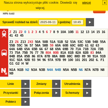
Nasza strona wykorzystuje pliki cookie. Dowiedz się
więcej
x
#
więcej.
Sprawdź rozkład na dzień:
i godzinę:
Z
Z1
Z2
0
1
2
3
4
5
6
7
8
9
10A
10B
11
12
13
14
15
16
41
43
45
Z3
Z6
Z13
Z43
50A
50B
51A
51B
52
53A
53C
53B
54B
55A
55B
55C
56
57
58A
58B
59
60A
60B
60C
60D
61
62
63
64A
64B
65A
65B
66
67
68
69A
69B
70
71A
71B
72A
72B
73
75A
75B
76
77
78
80A
80B
81A
81B
82A
82B
83
84A
84B
85A
85B
86
87A
87B
88A
88B
88C
88D
89
90
91A
91B
91C
92A
92B
93
94
96
97A
97B
99
100
101
201
202
6.
F1
G1
G2
H
W
N1A
N1B
N2
N3A
N3B
N4A
N4B
N5A
N5B
N6
N7A
N7B
N8
N9
Linie
Zmiany
Utrudnienia
Przystanki
Połączenia
Schematy
Pobierz