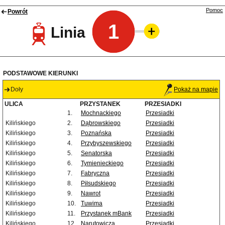
Pomoc
Powrót
1
Linia
PODSTAWOWE KIERUNKI
Doły
Pokaż na mapie
ULICA
PRZYSTANEK
PRZESIADKI
1.
Mochnackiego
Przesiadki
Kilińskiego
2.
Dąbrowskiego
Przesiadki
Kilińskiego
3.
Poznańska
Przesiadki
Kilińskiego
4.
Przybyszewskiego
Przesiadki
Kilińskiego
5.
Senatorska
Przesiadki
Kilińskiego
6.
Tymienieckiego
Przesiadki
Kilińskiego
7.
Fabryczna
Przesiadki
Kilińskiego
8.
Piłsudskiego
Przesiadki
Kilińskiego
9.
Nawrot
Przesiadki
Kilińskiego
10.
Tuwima
Przesiadki
Kilińskiego
11.
Przystanek mBank
Przesiadki
Kilińskiego
12.
Narutowicza
Przesiadki