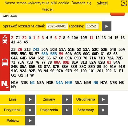
Nasza strona wykorzystuje pliki cookie. Dowiedz się
więcej
x
#
więcej.
Sprawdź rozkład na dzień:
i godzinę:
Z
Z1
Z2
0
1
2
3
4
5
6
7
8
9
10A
10B
11
12
13
14
15
16
41
43
45
Z3
Z6
Z13
Z43
50A
50B
51A
51B
52
53A
53C
53B
54B
55A
55B
55C
56
57
58A
58B
59
60A
60B
60C
60D
61
62
63
64A
64B
65A
65B
66
67
68
69A
69B
70
71A
71B
72A
72B
73
75A
75B
76
77
78
80A
80B
81A
81B
82A
82B
83
84A
84B
85A
85B
86
87A
87B
88A
88B
88C
88D
89
90
91A
91B
91C
92A
92B
93
94
96
97A
97B
99
100
101
201
202
6.
F1
G1
G2
H
W
N1A
N1B
N2
N3A
N3B
N4A
N4B
N5A
N5B
N6
N7A
N7B
N8
N9
Linie
Zmiany
Utrudnienia
Przystanki
Połączenia
Schematy
Pobierz