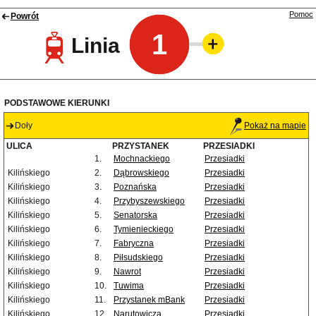
Pomoc
Powrót
1
Linia
PODSTAWOWE KIERUNKI
Doły
Pokaż na mapie
ULICA
PRZYSTANEK
PRZESIADKI
1.
Mochnackiego
Przesiadki
Kilińskiego
2.
Dąbrowskiego
Przesiadki
Kilińskiego
3.
Poznańska
Przesiadki
Kilińskiego
4.
Przybyszewskiego
Przesiadki
Kilińskiego
5.
Senatorska
Przesiadki
Kilińskiego
6.
Tymienieckiego
Przesiadki
Kilińskiego
7.
Fabryczna
Przesiadki
Kilińskiego
8.
Piłsudskiego
Przesiadki
Kilińskiego
9.
Nawrot
Przesiadki
Kilińskiego
10.
Tuwima
Przesiadki
Kilińskiego
11.
Przystanek mBank
Przesiadki
Kilińskiego
12.
Narutowicza
Przesiadki