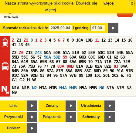
Nasza strona wykorzystuje pliki cookie. Dowiedz się
więcej
x
#
więcej.
Sprawdź rozkład na dzień:
i godzinę:
Z
Z1
Z2
0
1
2
3
4
5
6
7
8
9
10A
10B
11
12
13
14
15
16
41
43
45
Z3
Z6
Z13
Z43
50A
50B
51A
51B
52
53A
53C
53B
54B
55A
55B
55C
56
57
58A
58B
59
60A
60B
60C
60D
61
62
63
64A
64B
65A
65B
66
67
68
69A
69B
70
71A
71B
72A
72B
73
75A
75B
76
77
78
80A
80B
81A
81B
82A
82B
83
84A
84B
85A
85B
86
87A
87B
88A
88B
88C
88D
89
90
91A
91B
91C
92A
92B
93
94
96
97A
97B
99
100
101
201
202
6.
F1
G1
G2
H
W
N1A
N1B
N2
N3A
N3B
N4A
N4B
N5A
N5B
N6
N7A
N7B
N8
N9
Linie
Zmiany
Utrudnienia
Przystanki
Połączenia
Schematy
Pobierz