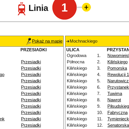
1
Linia
Pokaż na mapie
Mochnackiego
PRZESIADKI
ULICA
PRZYSTA
Ogrodowa
1.
Nowomiejs
Przesiadki
Północna
2.
Kilińskiego
Przesiadki
Kilińskiego
3.
Pomorska
go
Przesiadki
Kilińskiego
4.
Rewolucji 1
Przesiadki
Kilińskiego
5.
Narutowicz
Przesiadki
Kilińskiego
6.
Przystane
Przesiadki
Kilińskiego
7.
Tuwima
Przesiadki
Kilińskiego
8.
Nawrot
Przesiadki
Kilińskiego
9.
Piłsudskie
Przesiadki
Kilińskiego
10.
Fabryczna
ank
Przesiadki
Kilińskiego
11.
Tymienieck
Przesiadki
Kilińskiego
12.
Senatorska