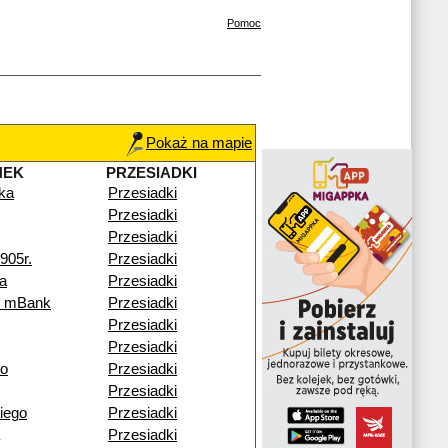
Pomoc
Pokaż na mapie
NEK
PRZESIADKI
ka
Przesiadki
Przesiadki
Przesiadki
905r.
Przesiadki
a
Przesiadki
k mBank
Przesiadki
Przesiadki
Przesiadki
go
Przesiadki
Przesiadki
iego
Przesiadki
Przesiadki