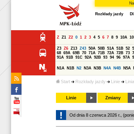
Na
Rozkłady jazdy
Dl
Z
Z1
Z2
0
1
2
3
4
5
6
7
8
9
10A
1
Z3
Z6
Z13
Z43
50A
50B
51A
51B
52
68
69A
69B
70
71A
71B
72A
72B
73
91A
91B
91C
92A
92B
93
94
96
97A
N1A
N1B
N2
N3A
N3B
N4A
N4B
N5A
Start
Rozkłady jazdy
Linie
Lini
Linie
Zmiany
Od dnia 8 czerwca 2026 r., (poni