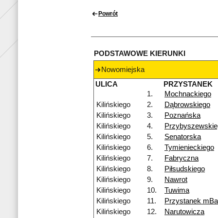
Powrót
PODSTAWOWE KIERUNKI
Nowomiejska
ULICA
PRZYSTANEK
1.
Mochnackiego
Kilińskiego
2.
Dąbrowskiego
Kilińskiego
3.
Poznańska
Kilińskiego
4.
Przybyszewskie
Kilińskiego
5.
Senatorska
Kilińskiego
6.
Tymienieckiego
Kilińskiego
7.
Fabryczna
Kilińskiego
8.
Piłsudskiego
Kilińskiego
9.
Nawrot
Kilińskiego
10.
Tuwima
Kilińskiego
11.
Przystanek mB
Kilińskiego
12.
Narutowicza