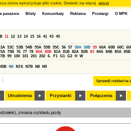
sza strona wykorzystuje pliki cookie. Dowiedz się więcej.
więcej
a pasażera
Bilety
Komunikaty
Reklama
Przetargi
O MPK
0B
11
12
13
14
15
16
41
43
45
53A
53C
53B
54B
55A
55B
55C
56
57
58A
58B
59
60A
60B
60C
60
75A
75B
76
77
78
80A
80B
81A
81B
82A
82B
83
84A
84B
85A
85B
97B
99
100
101
201
202
6.
F1
G1
G2
H
W
N5B
N6
N7A
N7B
N8
N9
a 1
Sprawdź rozkład na d
Utrudnienia
Przystanki
Połączenia
edziałek), zmiana rozkładu jazdy