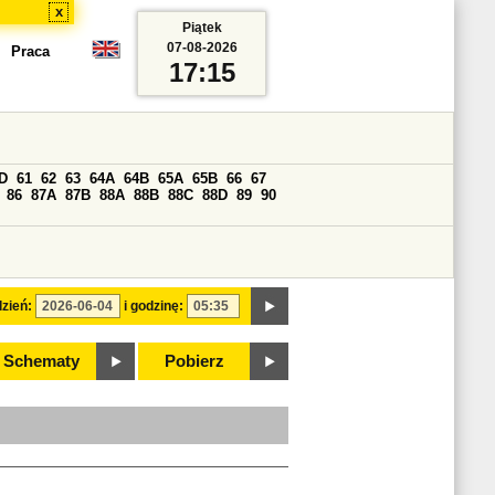
x
Piątek
07-08-2026
Praca
17:15
D
61
62
63
64A
64B
65A
65B
66
67
86
87A
87B
88A
88B
88C
88D
89
90
zień:
i godzinę:
Schematy
Pobierz