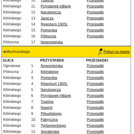
Kilińskiego
10.
Tuwima
Przesiadki
Kilińskiego
11.
Przystanek mBank
Przesiadki
Kilińskiego
12.
Narutowicza
Przesiadki
Kilińskiego
13.
Jaracza
Przesiadki
Kilińskiego
14.
Rewolucji 1905r.
Przesiadki
Kilińskiego
15.
Pomorska
Przesiadki
Kilińskiego
16.
Północna
Przesiadki
Północna
17.
Nowomiejska
Mochnackiego
Pokaż na mapie
ULICA
PRZYSTANEK
PRZESIADKI
Ogrodowa
1.
Nowomiejska
Przesiadki
Północna
2.
Kilińskiego
Przesiadki
Kilińskiego
3.
Pomorska
Przesiadki
Kilińskiego
4.
Rewolucji 1905r.
Przesiadki
Kilińskiego
5.
Narutowicza
Przesiadki
Kilińskiego
6.
Przystanek mBank
Przesiadki
Kilińskiego
7.
Tuwima
Przesiadki
Kilińskiego
8.
Nawrot
Przesiadki
Kilińskiego
9.
Piłsudskiego
Przesiadki
Kilińskiego
10.
Fabryczna
Przesiadki
Kilińskiego
11.
Tymienieckiego
Przesiadki
Kilińskiego
12.
Senatorska
Przesiadki