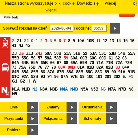
Nasza strona wykorzystuje pliki cookie. Dowiedz się
więcej
x
#
więcej.
Sprawdź rozkład na dzień:
i godzinę:
Z
Z1
Z2
0
1
2
3
4
5
6
7
8
9
10A
10B
11
12
13
14
15
16
41
43
45
Z3
Z6
Z13
Z43
50A
50B
51A
51B
52
53A
53C
53B
54B
55A
55B
55C
56
57
58A
58B
59
60A
60B
60C
60D
61
62
63
64A
64B
65A
65B
66
67
68
69A
69B
70
71A
71B
72A
72B
73
75A
75B
76
77
78
80A
80B
81A
81B
82A
82B
83
84A
84B
85A
85B
86
87A
87B
88A
88B
88C
88D
89
90
91A
91B
91C
92A
92B
93
94
96
97A
97B
99
100
101
201
202
6.
F1
G1
G2
H
W
N1A
N1B
N2
N3A
N3B
N4A
N4B
N5A
N5B
N6
N7A
N7B
N8
N9
Linie
Zmiany
Utrudnienia
Przystanki
Połączenia
Schematy
Pobierz