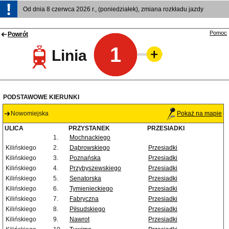
Od dnia 8 czerwca 2026 r., (poniedziałek), zmiana rozkładu jazdy
Pomoc
Powrót
1
Linia
PODSTAWOWE KIERUNKI
Nowomiejska
Pokaż na mapie
ULICA
PRZYSTANEK
PRZESIADKI
1.
Mochnackiego
Kilińskiego
2.
Dąbrowskiego
Przesiadki
Kilińskiego
3.
Poznańska
Przesiadki
Kilińskiego
4.
Przybyszewskiego
Przesiadki
Kilińskiego
5.
Senatorska
Przesiadki
Kilińskiego
6.
Tymienieckiego
Przesiadki
Kilińskiego
7.
Fabryczna
Przesiadki
Kilińskiego
8.
Piłsudskiego
Przesiadki
Kilińskiego
9.
Nawrot
Przesiadki