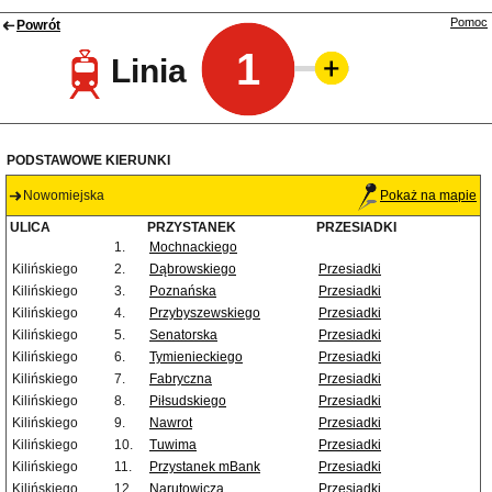
Pomoc
Powrót
1
Linia
PODSTAWOWE KIERUNKI
Nowomiejska
Pokaż na mapie
ULICA
PRZYSTANEK
PRZESIADKI
1.
Mochnackiego
Kilińskiego
2.
Dąbrowskiego
Przesiadki
Kilińskiego
3.
Poznańska
Przesiadki
Kilińskiego
4.
Przybyszewskiego
Przesiadki
Kilińskiego
5.
Senatorska
Przesiadki
Kilińskiego
6.
Tymienieckiego
Przesiadki
Kilińskiego
7.
Fabryczna
Przesiadki
Kilińskiego
8.
Piłsudskiego
Przesiadki
Kilińskiego
9.
Nawrot
Przesiadki
Kilińskiego
10.
Tuwima
Przesiadki
Kilińskiego
11.
Przystanek mBank
Przesiadki
Kilińskiego
12.
Narutowicza
Przesiadki