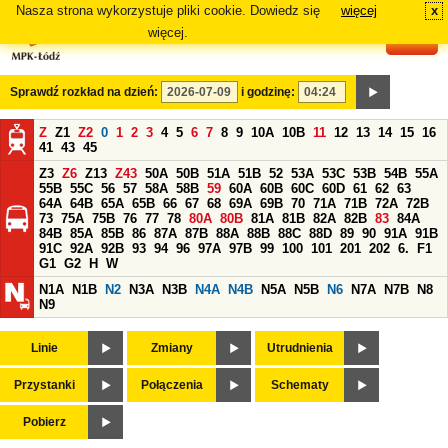
Nasza strona wykorzystuje pliki cookie. Dowiedz się
więcej
x
#
więcej.
Sprawdź rozkład na dzień:
i godzinę:
Z
Z1
Z2
0
1
2
3
4
5
6
7
8
9
10A
10B
11
12
13
14
15
16
41
43
45
Z3
Z6
Z13
Z43
50A
50B
51A
51B
52
53A
53C
53B
54B
55A
55B
55C
56
57
58A
58B
59
60A
60B
60C
60D
61
62
63
64A
64B
65A
65B
66
67
68
69A
69B
70
71A
71B
72A
72B
73
75A
75B
76
77
78
80A
80B
81A
81B
82A
82B
83
84A
84B
85A
85B
86
87A
87B
88A
88B
88C
88D
89
90
91A
91B
91C
92A
92B
93
94
96
97A
97B
99
100
101
201
202
6.
F1
G1
G2
H
W
N1A
N1B
N2
N3A
N3B
N4A
N4B
N5A
N5B
N6
N7A
N7B
N8
N9
Linie
Zmiany
Utrudnienia
Przystanki
Połączenia
Schematy
Pobierz