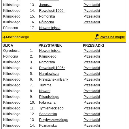
Kilińskiego
13.
Jaracza
Przesiadki
Kilińskiego
14.
Rewolucji 1905r.
Przesiadki
Kilińskiego
15.
Pomorska
Przesiadki
Kilińskiego
16.
Północna
Przesiadki
Północna
17.
Nowomiejska
Mochnackiego
Pokaż na mapie
ULICA
PRZYSTANEK
PRZESIADKI
Ogrodowa
1.
Nowomiejska
Przesiadki
Północna
2.
Kilińskiego
Przesiadki
Kilińskiego
3.
Pomorska
Przesiadki
Kilińskiego
4.
Rewolucji 1905r.
Przesiadki
Kilińskiego
5.
Narutowicza
Przesiadki
Kilińskiego
6.
Przystanek mBank
Przesiadki
Kilińskiego
7.
Tuwima
Przesiadki
Kilińskiego
8.
Nawrot
Przesiadki
Kilińskiego
9.
Piłsudskiego
Przesiadki
Kilińskiego
10.
Fabryczna
Przesiadki
Kilińskiego
11.
Tymienieckiego
Przesiadki
Kilińskiego
12.
Senatorska
Przesiadki
Kilińskiego
13.
Przybyszewskiego
Przesiadki
Kilińskiego
14.
Poznańska
Przesiadki