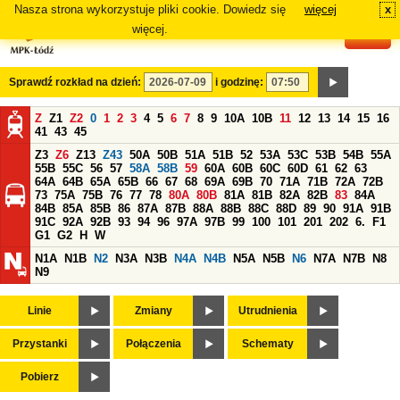
Nasza strona wykorzystuje pliki cookie. Dowiedz się
więcej
x
#
więcej.
Sprawdź rozkład na dzień:
i godzinę:
Z
Z1
Z2
0
1
2
3
4
5
6
7
8
9
10A
10B
11
12
13
14
15
16
41
43
45
Z3
Z6
Z13
Z43
50A
50B
51A
51B
52
53A
53C
53B
54B
55A
55B
55C
56
57
58A
58B
59
60A
60B
60C
60D
61
62
63
64A
64B
65A
65B
66
67
68
69A
69B
70
71A
71B
72A
72B
73
75A
75B
76
77
78
80A
80B
81A
81B
82A
82B
83
84A
84B
85A
85B
86
87A
87B
88A
88B
88C
88D
89
90
91A
91B
91C
92A
92B
93
94
96
97A
97B
99
100
101
201
202
6.
F1
G1
G2
H
W
N1A
N1B
N2
N3A
N3B
N4A
N4B
N5A
N5B
N6
N7A
N7B
N8
N9
Linie
Zmiany
Utrudnienia
Przystanki
Połączenia
Schematy
Pobierz