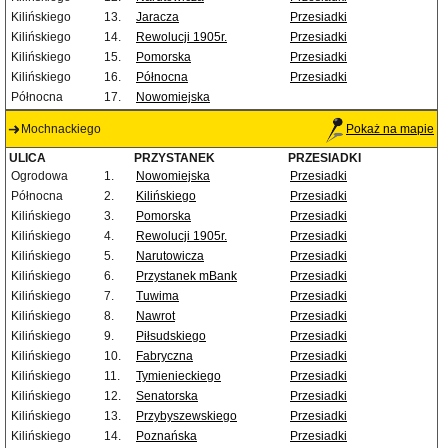
Kilińskiego
13.
Jaracza
Przesiadki
Kilińskiego
14.
Rewolucji 1905r.
Przesiadki
Kilińskiego
15.
Pomorska
Przesiadki
Kilińskiego
16.
Północna
Przesiadki
Północna
17.
Nowomiejska
Mochnackiego
Pokaż na mapie
ULICA
PRZYSTANEK
PRZESIADKI
Ogrodowa
1.
Nowomiejska
Przesiadki
Północna
2.
Kilińskiego
Przesiadki
Kilińskiego
3.
Pomorska
Przesiadki
Kilińskiego
4.
Rewolucji 1905r.
Przesiadki
Kilińskiego
5.
Narutowicza
Przesiadki
Kilińskiego
6.
Przystanek mBank
Przesiadki
Kilińskiego
7.
Tuwima
Przesiadki
Kilińskiego
8.
Nawrot
Przesiadki
Kilińskiego
9.
Piłsudskiego
Przesiadki
Kilińskiego
10.
Fabryczna
Przesiadki
Kilińskiego
11.
Tymienieckiego
Przesiadki
Kilińskiego
12.
Senatorska
Przesiadki
Kilińskiego
13.
Przybyszewskiego
Przesiadki
Kilińskiego
14.
Poznańska
Przesiadki