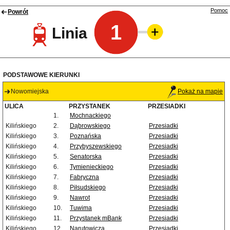
Pomoc
Powrót
1
Linia
PODSTAWOWE KIERUNKI
Nowomiejska
Pokaż na mapie
ULICA
PRZYSTANEK
PRZESIADKI
1.
Mochnackiego
Kilińskiego
2.
Dąbrowskiego
Przesiadki
Kilińskiego
3.
Poznańska
Przesiadki
Kilińskiego
4.
Przybyszewskiego
Przesiadki
Kilińskiego
5.
Senatorska
Przesiadki
Kilińskiego
6.
Tymienieckiego
Przesiadki
Kilińskiego
7.
Fabryczna
Przesiadki
Kilińskiego
8.
Piłsudskiego
Przesiadki
Kilińskiego
9.
Nawrot
Przesiadki
Kilińskiego
10.
Tuwima
Przesiadki
Kilińskiego
11.
Przystanek mBank
Przesiadki
Kilińskiego
12.
Narutowicza
Przesiadki