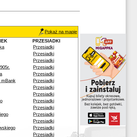
Pokaż na mapie
NEK
PRZESIADKI
ka
Przesiadki
Przesiadki
Przesiadki
905r.
Przesiadki
a
Przesiadki
k mBank
Przesiadki
Przesiadki
Przesiadki
go
Przesiadki
Przesiadki
iego
Przesiadki
Przesiadki
wskiego
Przesiadki
Przesiadki