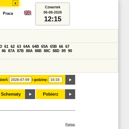
x
Czwartek
06-08-2026
Praca
12:15
D
61
62
63
64A
64B
65A
65B
66
67
86
87A
87B
88A
88B
88C
88D
89
90
zień:
i godzinę:
Schematy
Pobierz
Pomoc