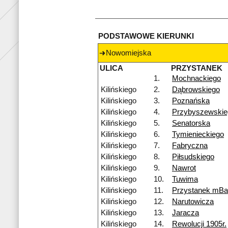
PODSTAWOWE KIERUNKI
Nowomiejska
ULICA
PRZYSTANEK
1.
Mochnackiego
Kilińskiego
2.
Dąbrowskiego
Kilińskiego
3.
Poznańska
Kilińskiego
4.
Przybyszewskie
Kilińskiego
5.
Senatorska
Kilińskiego
6.
Tymienieckiego
Kilińskiego
7.
Fabryczna
Kilińskiego
8.
Piłsudskiego
Kilińskiego
9.
Nawrot
Kilińskiego
10.
Tuwima
Kilińskiego
11.
Przystanek mB
Kilińskiego
12.
Narutowicza
Kilińskiego
13.
Jaracza
Kilińskiego
14.
Rewolucji 1905r.