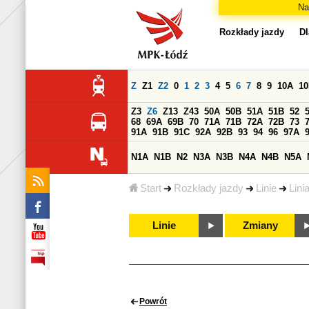
Na
Rozkłady jazdy
Dl
Z
Z1
Z2
0
1
2
3
4
5
6
7
8
9
10A
1
Z3
Z6
Z13
Z43
50A
50B
51A
51B
52
68
69A
69B
70
71A
71B
72A
72B
73
91A
91B
91C
92A
92B
93
94
96
97A
N1A
N1B
N2
N3A
N3B
N4A
N4B
N5A
Start
Rozkłady jazdy
Linie
Lini
Linie
Zmiany
Powrót