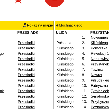
Pokaż na mapie
Mochnackiego
PRZESIADKI
ULICA
PRZYSTA
1.
Nowomiejs
Przesiadki
Północna
2.
Kilińskiego
Przesiadki
Kilińskiego
3.
Pomorska
go
Przesiadki
Kilińskiego
4.
Rewolucji 1
Przesiadki
Kilińskiego
5.
Narutowicz
Przesiadki
Kilińskiego
6.
Przystane
Przesiadki
Kilińskiego
7.
Tuwima
Przesiadki
Kilińskiego
8.
Nawrot
Przesiadki
Kilińskiego
9.
Piłsudskie
Przesiadki
Kilińskiego
10.
Fabryczna
ank
Przesiadki
Kilińskiego
11.
Tymienieck
Przesiadki
Kilińskiego
12.
Senatorska
Przesiadki
Kilińskiego
13.
Przybysze
Przesiadki
Kilińskiego
14.
Poznańska