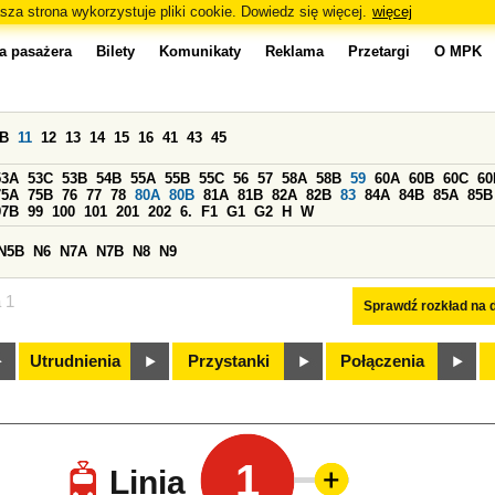
sza strona wykorzystuje pliki cookie. Dowiedz się więcej.
więcej
a pasażera
Bilety
Komunikaty
Reklama
Przetargi
O MPK
0B
11
12
13
14
15
16
41
43
45
53A
53C
53B
54B
55A
55B
55C
56
57
58A
58B
59
60A
60B
60C
60
75A
75B
76
77
78
80A
80B
81A
81B
82A
82B
83
84A
84B
85A
85B
97B
99
100
101
201
202
6.
F1
G1
G2
H
W
N5B
N6
N7A
N7B
N8
N9
a 1
Sprawdź rozkład na d
Utrudnienia
Przystanki
Połączenia
1
Linia