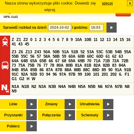
Nasza strona wykorzystuje pliki cookie. Dowiedz się
więcej
x
#
więcej.
Sprawdź rozkład na dzień:
i godzinę:
Z
Z1
Z2
0
1
2
3
4
5
6
7
8
9
10A
10B
11
12
13
14
15
16
41
43
45
Z3
Z6
Z13
Z43
50A
50B
51A
51B
52
53A
53C
53B
54B
55A
55B
55C
56
57
58A
58B
59
60A
60B
60C
60D
61
62
63
64A
64B
65A
65B
66
67
68
69A
69B
70
71A
71B
72A
72B
73
75A
75B
76
77
78
80A
80B
81A
81B
82A
82B
83
84A
84B
85A
85B
86
87A
87B
88A
88B
88C
88D
89
90
91A
91B
91C
92A
92B
93
94
96
97A
97B
99
100
101
201
202
6.
F1
G1
G2
H
W
N1A
N1B
N2
N3A
N3B
N4A
N4B
N5A
N5B
N6
N7A
N7B
N8
N9
Linie
Zmiany
Utrudnienia
Przystanki
Połączenia
Schematy
Pobierz