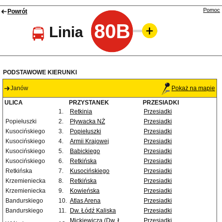
Pomoc
Powrót
80B
Linia
PODSTAWOWE KIERUNKI
Janów
Pokaż na mapie
ULICA
PRZYSTANEK
PRZESIADKI
1.
Retkinia
Przesiadki
Popiełuszki
2.
Pływacka NŻ
Przesiadki
Kusocińskiego
3.
Popiełuszki
Przesiadki
Kusocińskiego
4.
Armii Krajowej
Przesiadki
Kusocińskiego
5.
Babickiego
Przesiadki
Kusocińskiego
6.
Retkińska
Przesiadki
Retkińska
7.
Kusocińskiego
Przesiadki
Krzemieniecka
8.
Retkińska
Przesiadki
Krzemieniecka
9.
Kowieńska
Przesiadki
Bandurskiego
10.
Atlas Arena
Przesiadki
Bandurskiego
11.
Dw. Łódź Kaliska
Przesiadki
Mickiewicza (Dw. Ł.
Przesiadki