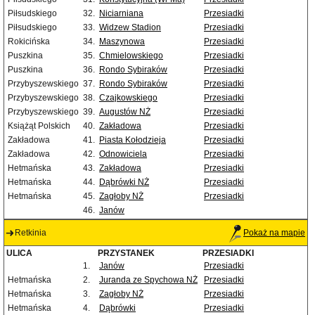
Piłsudskiego
32.
Niciarniana
Przesiadki
Piłsudskiego
33.
Widzew Stadion
Przesiadki
Rokicińska
34.
Maszynowa
Przesiadki
Puszkina
35.
Chmielowskiego
Przesiadki
Puszkina
36.
Rondo Sybiraków
Przesiadki
Przybyszewskiego
37.
Rondo Sybiraków
Przesiadki
Przybyszewskiego
38.
Czajkowskiego
Przesiadki
Przybyszewskiego
39.
Augustów NŻ
Przesiadki
Książąt Polskich
40.
Zakładowa
Przesiadki
Zakładowa
41.
Piasta Kołodzieja
Przesiadki
Zakładowa
42.
Odnowiciela
Przesiadki
Hetmańska
43.
Zakładowa
Przesiadki
Hetmańska
44.
Dąbrówki NŻ
Przesiadki
Hetmańska
45.
Zagłoby NŻ
Przesiadki
46.
Janów
Retkinia
Pokaż na mapie
ULICA
PRZYSTANEK
PRZESIADKI
1.
Janów
Przesiadki
Hetmańska
2.
Juranda ze Spychowa NŻ
Przesiadki
Hetmańska
3.
Zagłoby NŻ
Przesiadki
Hetmańska
4.
Dąbrówki
Przesiadki