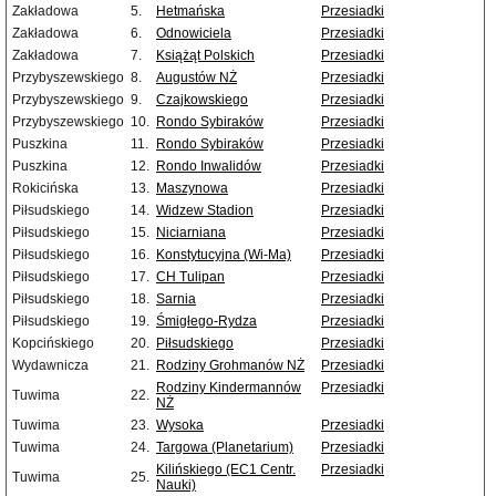
Zakładowa
5.
Hetmańska
Przesiadki
Zakładowa
6.
Odnowiciela
Przesiadki
Zakładowa
7.
Książąt Polskich
Przesiadki
Przybyszewskiego
8.
Augustów NŻ
Przesiadki
Przybyszewskiego
9.
Czajkowskiego
Przesiadki
Przybyszewskiego
10.
Rondo Sybiraków
Przesiadki
Puszkina
11.
Rondo Sybiraków
Przesiadki
Puszkina
12.
Rondo Inwalidów
Przesiadki
Rokicińska
13.
Maszynowa
Przesiadki
Piłsudskiego
14.
Widzew Stadion
Przesiadki
Piłsudskiego
15.
Niciarniana
Przesiadki
Piłsudskiego
16.
Konstytucyjna (Wi-Ma)
Przesiadki
Piłsudskiego
17.
CH Tulipan
Przesiadki
Piłsudskiego
18.
Sarnia
Przesiadki
Piłsudskiego
19.
Śmigłego-Rydza
Przesiadki
Kopcińskiego
20.
Piłsudskiego
Przesiadki
Wydawnicza
21.
Rodziny Grohmanów NŻ
Przesiadki
Rodziny Kindermannów
Przesiadki
Tuwima
22.
NŻ
Tuwima
23.
Wysoka
Przesiadki
Tuwima
24.
Targowa (Planetarium)
Przesiadki
Kilińskiego (EC1 Centr.
Przesiadki
Tuwima
25.
Nauki)