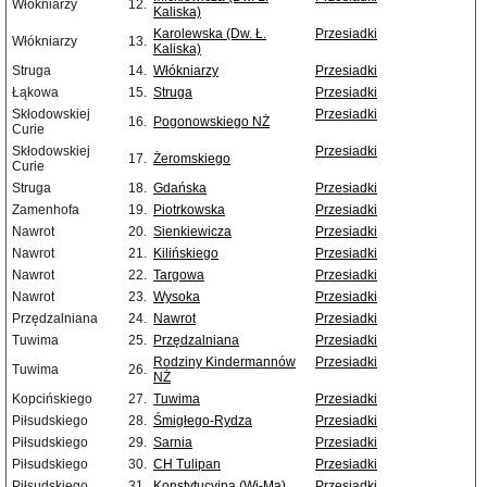
Włókniarzy
12.
Kaliska)
Karolewska (Dw. Ł.
Przesiadki
Włókniarzy
13.
Kaliska)
Struga
14.
Włókniarzy
Przesiadki
Łąkowa
15.
Struga
Przesiadki
Skłodowskiej
Przesiadki
16.
Pogonowskiego NŻ
Curie
Skłodowskiej
Przesiadki
17.
Żeromskiego
Curie
Struga
18.
Gdańska
Przesiadki
Zamenhofa
19.
Piotrkowska
Przesiadki
Nawrot
20.
Sienkiewicza
Przesiadki
Nawrot
21.
Kilińskiego
Przesiadki
Nawrot
22.
Targowa
Przesiadki
Nawrot
23.
Wysoka
Przesiadki
Przędzalniana
24.
Nawrot
Przesiadki
Tuwima
25.
Przędzalniana
Przesiadki
Rodziny Kindermannów
Przesiadki
Tuwima
26.
NŻ
Kopcińskiego
27.
Tuwima
Przesiadki
Piłsudskiego
28.
Śmigłego-Rydza
Przesiadki
Piłsudskiego
29.
Sarnia
Przesiadki
Piłsudskiego
30.
CH Tulipan
Przesiadki
Piłsudskiego
31.
Konstytucyjna (Wi-Ma)
Przesiadki