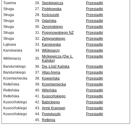
Tuwima
26.
Sienkiewicza
Przesiadki
Struga
27.
Piotrkowska
Przesiadki
Struga
28.
Kościuszki
Przesiadki
Struga
29.
Gdańska
Przesiadki
Struga
30.
Żeromskiego
Przesiadki
Struga
31.
Pogonowskiego NŻ
Przesiadki
Struga
32.
Żeligowskiego
Przesiadki
Łąkowa
33.
Karolewska
Przesiadki
Karolewska
34.
Włókniarzy
Przesiadki
Mickiewicza (Dw. Ł.
Przesiadki
Włókniarzy
35.
Kaliska)
Bandurskiego
36.
Dw. Łódź Kaliska
Przesiadki
Bandurskiego
37.
Atlas Arena
Przesiadki
Krzemieniecka
38.
Kowieńska
Przesiadki
Retkińska
39.
Krzemieniecka
Przesiadki
Retkińska
40.
Wileńska
Przesiadki
Retkińska
41.
Kusocińskiego
Przesiadki
Kusocińskiego
42.
Babickiego
Przesiadki
Kusocińskiego
43.
Armii Krajowej
Przesiadki
Kusocińskiego
44.
Popiełuszki
Przesiadki
45.
Retkinia