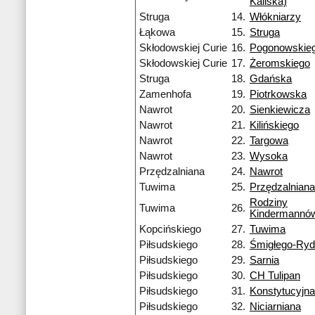
Kaliska)
Struga
14.
Włókniarzy
Łąkowa
15.
Struga
Skłodowskiej Curie
16.
Pogonowskie
Skłodowskiej Curie
17.
Żeromskiego
Struga
18.
Gdańska
Zamenhofa
19.
Piotrkowska
Nawrot
20.
Sienkiewicza
Nawrot
21.
Kilińskiego
Nawrot
22.
Targowa
Nawrot
23.
Wysoka
Przędzalniana
24.
Nawrot
Tuwima
25.
Przędzalniana
Rodziny
Tuwima
26.
Kindermannó
Kopcińskiego
27.
Tuwima
Piłsudskiego
28.
Śmigłego-Ry
Piłsudskiego
29.
Sarnia
Piłsudskiego
30.
CH Tulipan
Piłsudskiego
31.
Konstytucyjna
Piłsudskiego
32.
Niciarniana