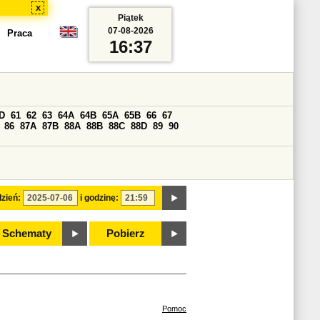
x
Piątek
07-08-2026
Praca
16:37
D
61
62
63
64A
64B
65A
65B
66
67
86
87A
87B
88A
88B
88C
88D
89
90
zień:
i godzinę:
Schematy
Pobierz
Pomoc