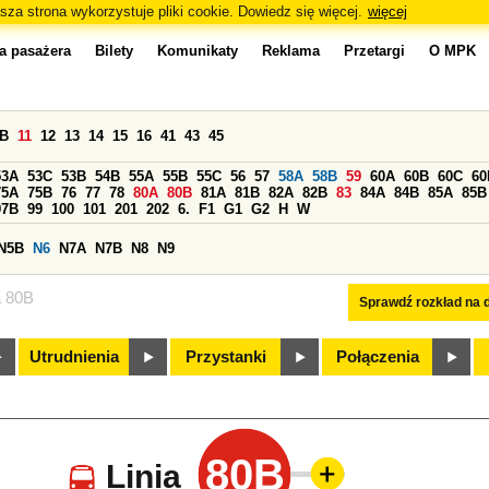
sza strona wykorzystuje pliki cookie. Dowiedz się więcej.
więcej
a pasażera
Bilety
Komunikaty
Reklama
Przetargi
O MPK
0B
11
12
13
14
15
16
41
43
45
53A
53C
53B
54B
55A
55B
55C
56
57
58A
58B
59
60A
60B
60C
60
75A
75B
76
77
78
80A
80B
81A
81B
82A
82B
83
84A
84B
85A
85B
97B
99
100
101
201
202
6.
F1
G1
G2
H
W
N5B
N6
N7A
N7B
N8
N9
a 80B
Sprawdź rozkład na d
Utrudnienia
Przystanki
Połączenia
80B
Linia