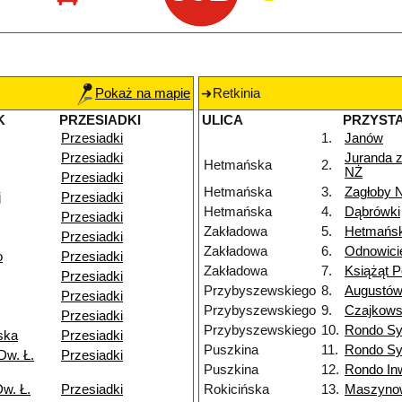
Pokaż na mapie
Retkinia
K
PRZESIADKI
ULICA
PRZYST
Przesiadki
1.
Janów
Przesiadki
Juranda 
Hetmańska
2.
NŻ
Przesiadki
Hetmańska
3.
Zagłoby 
j
Przesiadki
Hetmańska
4.
Dąbrówki
Przesiadki
Zakładowa
5.
Hetmańs
Przesiadki
Zakładowa
6.
Odnowici
o
Przesiadki
Zakładowa
7.
Książąt P
Przesiadki
Przybyszewskiego
8.
Augustó
Przesiadki
Przybyszewskiego
9.
Czajkows
Przesiadki
Przybyszewskiego
10.
Rondo Sy
ska
Przesiadki
Puszkina
11.
Rondo Sy
Dw. Ł.
Przesiadki
Puszkina
12.
Rondo In
w. Ł.
Przesiadki
Rokicińska
13.
Maszyno