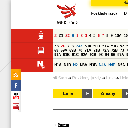
Na
Rozkłady jazdy
Dl
Z
Z1
Z2
0
1
2
3
4
5
6
7
8
9
10A
1
Z3
Z6
Z13
Z43
50A
50B
51A
51B
52
68
69A
69B
70
71A
71B
72A
72B
73
91A
91B
91C
92A
92B
93
94
96
97A
N1A
N1B
N2
N3A
N3B
N4A
N4B
N5A
Start
Rozkłady jazdy
Linie
Lini
Linie
Zmiany
Powrót