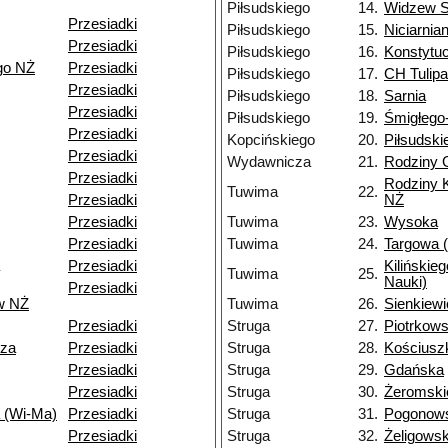
Piłsudskiego
14.
Widzew S
Przesiadki
Piłsudskiego
15.
Niciarnia
Przesiadki
Piłsudskiego
16.
Konstytu
go NŻ
Przesiadki
Piłsudskiego
17.
CH Tulip
Przesiadki
Piłsudskiego
18.
Sarnia
Przesiadki
Piłsudskiego
19.
Śmigłego
Przesiadki
Kopcińskiego
20.
Piłsudski
Przesiadki
Wydawnicza
21.
Rodziny
Przesiadki
Rodziny 
Tuwima
22.
Przesiadki
NŻ
Przesiadki
Tuwima
23.
Wysoka
Przesiadki
Tuwima
24.
Targowa (
Przesiadki
Kilińskie
Tuwima
25.
Nauki)
Przesiadki
w NŻ
Tuwima
26.
Sienkiew
Przesiadki
Struga
27.
Piotrkow
dza
Przesiadki
Struga
28.
Kościusz
Przesiadki
Struga
29.
Gdańska
Przesiadki
Struga
30.
Żeromski
 (Wi-Ma)
Przesiadki
Struga
31.
Pogonows
Przesiadki
Struga
32.
Żeligows