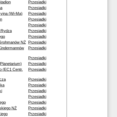
tadion
Przesiadki
na
Przesiadki
cyjna (Wi-Ma)
Przesiadki
an
Przesiadki
Przesiadki
-Rydza
Przesiadki
ego
Przesiadki
 Grohmanów NŻ
Przesiadki
Kindermannów
Przesiadki
Przesiadki
Planetarium)
Przesiadki
go (EC1 Centr.
Przesiadki
icza
Przesiadki
ska
Przesiadki
ki
Przesiadki
Przesiadki
ego
Przesiadki
kiego NŻ
Przesiadki
kiego
Przesiadki