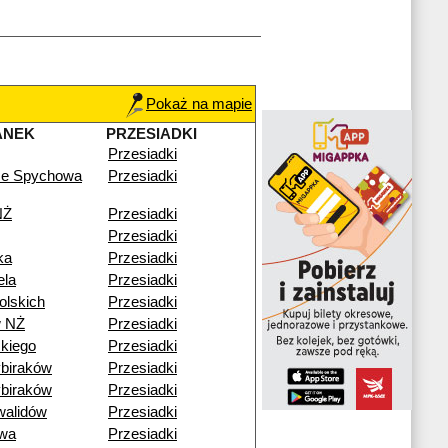
Pokaż na mapie
ANEK
PRZESIADKI
Przesiadki
ze Spychowa
Przesiadki
NŻ
Przesiadki
Przesiadki
ka
Przesiadki
ela
Przesiadki
olskich
Przesiadki
w NŻ
Przesiadki
kiego
Przesiadki
biraków
Przesiadki
biraków
Przesiadki
walidów
Przesiadki
wa
Przesiadki