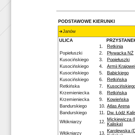
PODSTAWOWE KIERUNKI
Janów
ULICA
PRZYSTANE
1.
Retkinia
Popiełuszki
2.
Pływacka NŻ
Kusocińskiego
3.
Popiełuszki
Kusocińskiego
4.
Armii Krajowe
Kusocińskiego
5.
Babickiego
Kusocińskiego
6.
Retkińska
Retkińska
7.
Kusocińskieg
Krzemieniecka
8.
Retkińska
Krzemieniecka
9.
Kowieńska
Bandurskiego
10.
Atlas Arena
Bandurskiego
11.
Dw. Łódź Kali
Mickiewicza (
Włókniarzy
12.
Kaliska)
Karolewska (D
Włókniarzy
13.