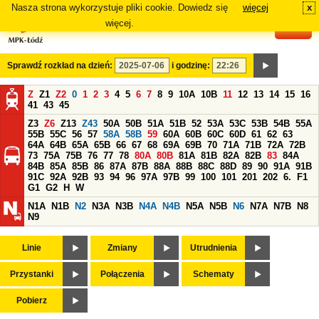
Nasza strona wykorzystuje pliki cookie. Dowiedz się
więcej
x
#
więcej.
Sprawdź rozkład na dzień:
i godzinę:
Z
Z1
Z2
0
1
2
3
4
5
6
7
8
9
10A
10B
11
12
13
14
15
16
41
43
45
Z3
Z6
Z13
Z43
50A
50B
51A
51B
52
53A
53C
53B
54B
55A
55B
55C
56
57
58A
58B
59
60A
60B
60C
60D
61
62
63
64A
64B
65A
65B
66
67
68
69A
69B
70
71A
71B
72A
72B
73
75A
75B
76
77
78
80A
80B
81A
81B
82A
82B
83
84A
84B
85A
85B
86
87A
87B
88A
88B
88C
88D
89
90
91A
91B
91C
92A
92B
93
94
96
97A
97B
99
100
101
201
202
6.
F1
G1
G2
H
W
N1A
N1B
N2
N3A
N3B
N4A
N4B
N5A
N5B
N6
N7A
N7B
N8
N9
Linie
Zmiany
Utrudnienia
Przystanki
Połączenia
Schematy
Pobierz