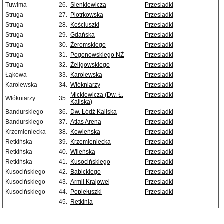
Tuwima
26.
Sienkiewicza
Przesiadki
Struga
27.
Piotrkowska
Przesiadki
Struga
28.
Kościuszki
Przesiadki
Struga
29.
Gdańska
Przesiadki
Struga
30.
Żeromskiego
Przesiadki
Struga
31.
Pogonowskiego NŻ
Przesiadki
Struga
32.
Żeligowskiego
Przesiadki
Łąkowa
33.
Karolewska
Przesiadki
Karolewska
34.
Włókniarzy
Przesiadki
Mickiewicza (Dw. Ł.
Przesiadki
Włókniarzy
35.
Kaliska)
Bandurskiego
36.
Dw. Łódź Kaliska
Przesiadki
Bandurskiego
37.
Atlas Arena
Przesiadki
Krzemieniecka
38.
Kowieńska
Przesiadki
Retkińska
39.
Krzemieniecka
Przesiadki
Retkińska
40.
Wileńska
Przesiadki
Retkińska
41.
Kusocińskiego
Przesiadki
Kusocińskiego
42.
Babickiego
Przesiadki
Kusocińskiego
43.
Armii Krajowej
Przesiadki
Kusocińskiego
44.
Popiełuszki
Przesiadki
45.
Retkinia