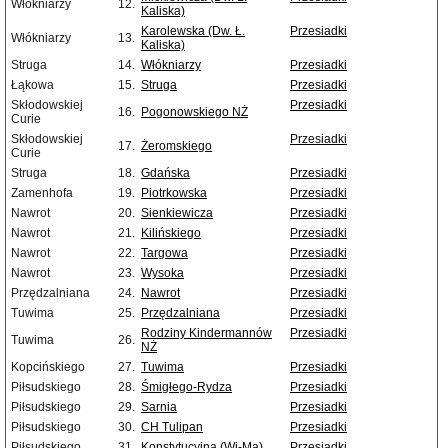
Włókniarzy
12.
Kaliska)
Karolewska (Dw. Ł.
Przesiadki
Włókniarzy
13.
Kaliska)
Struga
14.
Włókniarzy
Przesiadki
Łąkowa
15.
Struga
Przesiadki
Skłodowskiej
Przesiadki
16.
Pogonowskiego NŻ
Curie
Skłodowskiej
Przesiadki
17.
Żeromskiego
Curie
Struga
18.
Gdańska
Przesiadki
Zamenhofa
19.
Piotrkowska
Przesiadki
Nawrot
20.
Sienkiewicza
Przesiadki
Nawrot
21.
Kilińskiego
Przesiadki
Nawrot
22.
Targowa
Przesiadki
Nawrot
23.
Wysoka
Przesiadki
Przędzalniana
24.
Nawrot
Przesiadki
Tuwima
25.
Przędzalniana
Przesiadki
Rodziny Kindermannów
Przesiadki
Tuwima
26.
NŻ
Kopcińskiego
27.
Tuwima
Przesiadki
Piłsudskiego
28.
Śmigłego-Rydza
Przesiadki
Piłsudskiego
29.
Sarnia
Przesiadki
Piłsudskiego
30.
CH Tulipan
Przesiadki
Piłsudskiego
31.
Konstytucyjna (Wi-Ma)
Przesiadki