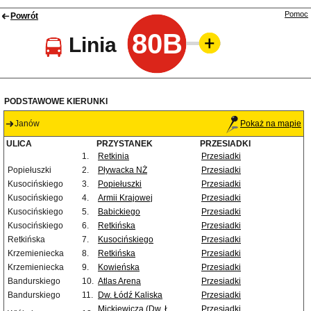
Pomoc
Powrót
80B
Linia
PODSTAWOWE KIERUNKI
Janów
Pokaż na mapie
ULICA
PRZYSTANEK
PRZESIADKI
1.
Retkinia
Przesiadki
Popiełuszki
2.
Pływacka NŻ
Przesiadki
Kusocińskiego
3.
Popiełuszki
Przesiadki
Kusocińskiego
4.
Armii Krajowej
Przesiadki
Kusocińskiego
5.
Babickiego
Przesiadki
Kusocińskiego
6.
Retkińska
Przesiadki
Retkińska
7.
Kusocińskiego
Przesiadki
Krzemieniecka
8.
Retkińska
Przesiadki
Krzemieniecka
9.
Kowieńska
Przesiadki
Bandurskiego
10.
Atlas Arena
Przesiadki
Bandurskiego
11.
Dw. Łódź Kaliska
Przesiadki
Mickiewicza (Dw. Ł.
Przesiadki