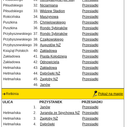
Piłsudskiego
32.
Niciarniana
Przesiadki
Piłsudskiego
33.
Widzew Stadion
Przesiadki
Rokicińska
34.
Maszynowa
Przesiadki
Puszkina
35.
Chmielowskiego
Przesiadki
Puszkina
36.
Rondo Sybiraków
Przesiadki
Przybyszewskiego
37.
Rondo Sybiraków
Przesiadki
Przybyszewskiego
38.
Czajkowskiego
Przesiadki
Przybyszewskiego
39.
Augustów NŻ
Przesiadki
Książąt Polskich
40.
Zakładowa
Przesiadki
Zakładowa
41.
Piasta Kołodzieja
Przesiadki
Zakładowa
42.
Odnowiciela
Przesiadki
Hetmańska
43.
Zakładowa
Przesiadki
Hetmańska
44.
Dąbrówki NŻ
Przesiadki
Hetmańska
45.
Zagłoby NŻ
Przesiadki
46.
Janów
Retkinia
Pokaż na mapie
ULICA
PRZYSTANEK
PRZESIADKI
1.
Janów
Przesiadki
Hetmańska
2.
Juranda ze Spychowa NŻ
Przesiadki
Hetmańska
3.
Zagłoby NŻ
Przesiadki
Hetmańska
4.
Dąbrówki
Przesiadki