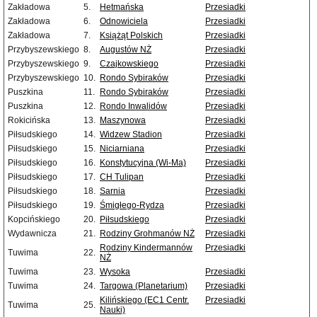
Zakładowa
5.
Hetmańska
Przesiadki
Zakładowa
6.
Odnowiciela
Przesiadki
Zakładowa
7.
Książąt Polskich
Przesiadki
Przybyszewskiego
8.
Augustów NŻ
Przesiadki
Przybyszewskiego
9.
Czajkowskiego
Przesiadki
Przybyszewskiego
10.
Rondo Sybiraków
Przesiadki
Puszkina
11.
Rondo Sybiraków
Przesiadki
Puszkina
12.
Rondo Inwalidów
Przesiadki
Rokicińska
13.
Maszynowa
Przesiadki
Piłsudskiego
14.
Widzew Stadion
Przesiadki
Piłsudskiego
15.
Niciarniana
Przesiadki
Piłsudskiego
16.
Konstytucyjna (Wi-Ma)
Przesiadki
Piłsudskiego
17.
CH Tulipan
Przesiadki
Piłsudskiego
18.
Sarnia
Przesiadki
Piłsudskiego
19.
Śmigłego-Rydza
Przesiadki
Kopcińskiego
20.
Piłsudskiego
Przesiadki
Wydawnicza
21.
Rodziny Grohmanów NŻ
Przesiadki
Rodziny Kindermannów
Przesiadki
Tuwima
22.
NŻ
Tuwima
23.
Wysoka
Przesiadki
Tuwima
24.
Targowa (Planetarium)
Przesiadki
Kilińskiego (EC1 Centr.
Przesiadki
Tuwima
25.
Nauki)