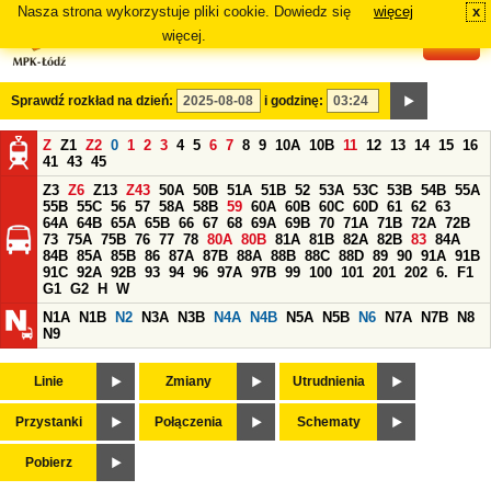
Nasza strona wykorzystuje pliki cookie. Dowiedz się
więcej
x
#
więcej.
Sprawdź rozkład na dzień:
i godzinę:
Z
Z1
Z2
0
1
2
3
4
5
6
7
8
9
10A
10B
11
12
13
14
15
16
41
43
45
Z3
Z6
Z13
Z43
50A
50B
51A
51B
52
53A
53C
53B
54B
55A
55B
55C
56
57
58A
58B
59
60A
60B
60C
60D
61
62
63
64A
64B
65A
65B
66
67
68
69A
69B
70
71A
71B
72A
72B
73
75A
75B
76
77
78
80A
80B
81A
81B
82A
82B
83
84A
84B
85A
85B
86
87A
87B
88A
88B
88C
88D
89
90
91A
91B
91C
92A
92B
93
94
96
97A
97B
99
100
101
201
202
6.
F1
G1
G2
H
W
N1A
N1B
N2
N3A
N3B
N4A
N4B
N5A
N5B
N6
N7A
N7B
N8
N9
Linie
Zmiany
Utrudnienia
Przystanki
Połączenia
Schematy
Pobierz