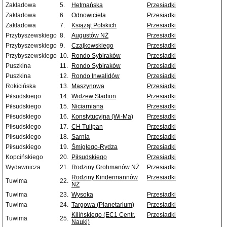
Zakładowa
5.
Hetmańska
Przesiadki
Zakładowa
6.
Odnowiciela
Przesiadki
Zakładowa
7.
Książąt Polskich
Przesiadki
Przybyszewskiego
8.
Augustów NŻ
Przesiadki
Przybyszewskiego
9.
Czajkowskiego
Przesiadki
Przybyszewskiego
10.
Rondo Sybiraków
Przesiadki
Puszkina
11.
Rondo Sybiraków
Przesiadki
Puszkina
12.
Rondo Inwalidów
Przesiadki
Rokicińska
13.
Maszynowa
Przesiadki
Piłsudskiego
14.
Widzew Stadion
Przesiadki
Piłsudskiego
15.
Niciarniana
Przesiadki
Piłsudskiego
16.
Konstytucyjna (Wi-Ma)
Przesiadki
Piłsudskiego
17.
CH Tulipan
Przesiadki
Piłsudskiego
18.
Sarnia
Przesiadki
Piłsudskiego
19.
Śmigłego-Rydza
Przesiadki
Kopcińskiego
20.
Piłsudskiego
Przesiadki
Wydawnicza
21.
Rodziny Grohmanów NŻ
Przesiadki
Rodziny Kindermannów
Przesiadki
Tuwima
22.
NŻ
Tuwima
23.
Wysoka
Przesiadki
Tuwima
24.
Targowa (Planetarium)
Przesiadki
Kilińskiego (EC1 Centr.
Przesiadki
Tuwima
25.
Nauki)