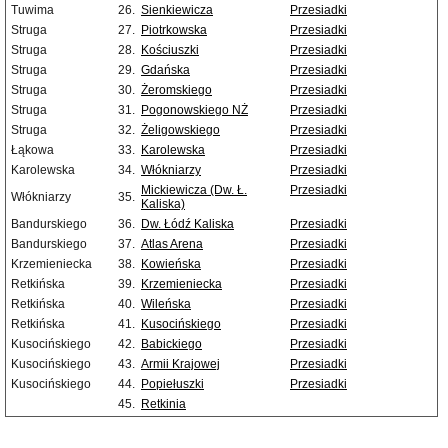
Tuwima
26.
Sienkiewicza
Przesiadki
Struga
27.
Piotrkowska
Przesiadki
Struga
28.
Kościuszki
Przesiadki
Struga
29.
Gdańska
Przesiadki
Struga
30.
Żeromskiego
Przesiadki
Struga
31.
Pogonowskiego NŻ
Przesiadki
Struga
32.
Żeligowskiego
Przesiadki
Łąkowa
33.
Karolewska
Przesiadki
Karolewska
34.
Włókniarzy
Przesiadki
Mickiewicza (Dw. Ł.
Przesiadki
Włókniarzy
35.
Kaliska)
Bandurskiego
36.
Dw. Łódź Kaliska
Przesiadki
Bandurskiego
37.
Atlas Arena
Przesiadki
Krzemieniecka
38.
Kowieńska
Przesiadki
Retkińska
39.
Krzemieniecka
Przesiadki
Retkińska
40.
Wileńska
Przesiadki
Retkińska
41.
Kusocińskiego
Przesiadki
Kusocińskiego
42.
Babickiego
Przesiadki
Kusocińskiego
43.
Armii Krajowej
Przesiadki
Kusocińskiego
44.
Popiełuszki
Przesiadki
45.
Retkinia