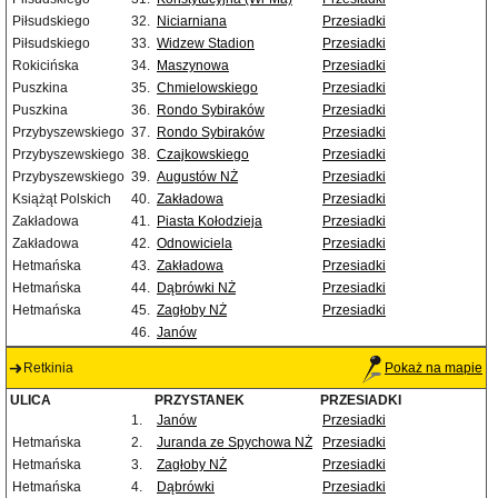
Piłsudskiego
32.
Niciarniana
Przesiadki
Piłsudskiego
33.
Widzew Stadion
Przesiadki
Rokicińska
34.
Maszynowa
Przesiadki
Puszkina
35.
Chmielowskiego
Przesiadki
Puszkina
36.
Rondo Sybiraków
Przesiadki
Przybyszewskiego
37.
Rondo Sybiraków
Przesiadki
Przybyszewskiego
38.
Czajkowskiego
Przesiadki
Przybyszewskiego
39.
Augustów NŻ
Przesiadki
Książąt Polskich
40.
Zakładowa
Przesiadki
Zakładowa
41.
Piasta Kołodzieja
Przesiadki
Zakładowa
42.
Odnowiciela
Przesiadki
Hetmańska
43.
Zakładowa
Przesiadki
Hetmańska
44.
Dąbrówki NŻ
Przesiadki
Hetmańska
45.
Zagłoby NŻ
Przesiadki
46.
Janów
Retkinia
Pokaż na mapie
ULICA
PRZYSTANEK
PRZESIADKI
1.
Janów
Przesiadki
Hetmańska
2.
Juranda ze Spychowa NŻ
Przesiadki
Hetmańska
3.
Zagłoby NŻ
Przesiadki
Hetmańska
4.
Dąbrówki
Przesiadki