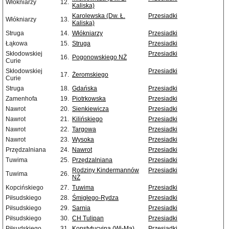
Włókniarzy
12.
Kaliska)
Karolewska (Dw. Ł.
Przesiadki
Włókniarzy
13.
Kaliska)
Struga
14.
Włókniarzy
Przesiadki
Łąkowa
15.
Struga
Przesiadki
Skłodowskiej
Przesiadki
16.
Pogonowskiego NŻ
Curie
Skłodowskiej
Przesiadki
17.
Żeromskiego
Curie
Struga
18.
Gdańska
Przesiadki
Zamenhofa
19.
Piotrkowska
Przesiadki
Nawrot
20.
Sienkiewicza
Przesiadki
Nawrot
21.
Kilińskiego
Przesiadki
Nawrot
22.
Targowa
Przesiadki
Nawrot
23.
Wysoka
Przesiadki
Przędzalniana
24.
Nawrot
Przesiadki
Tuwima
25.
Przędzalniana
Przesiadki
Rodziny Kindermannów
Przesiadki
Tuwima
26.
NŻ
Kopcińskiego
27.
Tuwima
Przesiadki
Piłsudskiego
28.
Śmigłego-Rydza
Przesiadki
Piłsudskiego
29.
Sarnia
Przesiadki
Piłsudskiego
30.
CH Tulipan
Przesiadki
Piłsudskiego
31.
Konstytucyjna (Wi-Ma)
Przesiadki