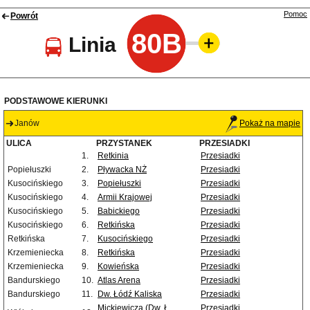
Pomoc
Powrót
80B
Linia
PODSTAWOWE KIERUNKI
Janów
Pokaż na mapie
ULICA
PRZYSTANEK
PRZESIADKI
1.
Retkinia
Przesiadki
Popiełuszki
2.
Pływacka NŻ
Przesiadki
Kusocińskiego
3.
Popiełuszki
Przesiadki
Kusocińskiego
4.
Armii Krajowej
Przesiadki
Kusocińskiego
5.
Babickiego
Przesiadki
Kusocińskiego
6.
Retkińska
Przesiadki
Retkińska
7.
Kusocińskiego
Przesiadki
Krzemieniecka
8.
Retkińska
Przesiadki
Krzemieniecka
9.
Kowieńska
Przesiadki
Bandurskiego
10.
Atlas Arena
Przesiadki
Bandurskiego
11.
Dw. Łódź Kaliska
Przesiadki
Mickiewicza (Dw. Ł.
Przesiadki