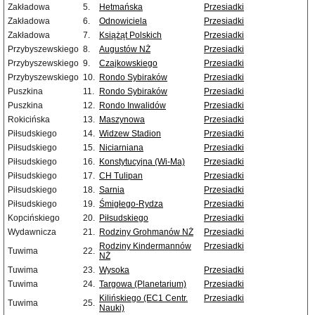
Zakładowa
5.
Hetmańska
Przesiadki
Zakładowa
6.
Odnowiciela
Przesiadki
Zakładowa
7.
Książąt Polskich
Przesiadki
Przybyszewskiego
8.
Augustów NŻ
Przesiadki
Przybyszewskiego
9.
Czajkowskiego
Przesiadki
Przybyszewskiego
10.
Rondo Sybiraków
Przesiadki
Puszkina
11.
Rondo Sybiraków
Przesiadki
Puszkina
12.
Rondo Inwalidów
Przesiadki
Rokicińska
13.
Maszynowa
Przesiadki
Piłsudskiego
14.
Widzew Stadion
Przesiadki
Piłsudskiego
15.
Niciarniana
Przesiadki
Piłsudskiego
16.
Konstytucyjna (Wi-Ma)
Przesiadki
Piłsudskiego
17.
CH Tulipan
Przesiadki
Piłsudskiego
18.
Sarnia
Przesiadki
Piłsudskiego
19.
Śmigłego-Rydza
Przesiadki
Kopcińskiego
20.
Piłsudskiego
Przesiadki
Wydawnicza
21.
Rodziny Grohmanów NŻ
Przesiadki
Rodziny Kindermannów
Przesiadki
Tuwima
22.
NŻ
Tuwima
23.
Wysoka
Przesiadki
Tuwima
24.
Targowa (Planetarium)
Przesiadki
Kilińskiego (EC1 Centr.
Przesiadki
Tuwima
25.
Nauki)