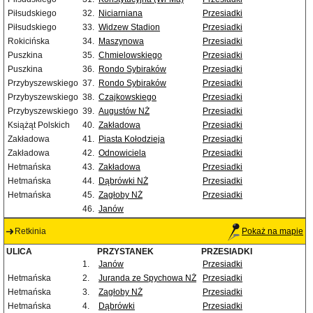
Piłsudskiego
32.
Niciarniana
Przesiadki
Piłsudskiego
33.
Widzew Stadion
Przesiadki
Rokicińska
34.
Maszynowa
Przesiadki
Puszkina
35.
Chmielowskiego
Przesiadki
Puszkina
36.
Rondo Sybiraków
Przesiadki
Przybyszewskiego
37.
Rondo Sybiraków
Przesiadki
Przybyszewskiego
38.
Czajkowskiego
Przesiadki
Przybyszewskiego
39.
Augustów NŻ
Przesiadki
Książąt Polskich
40.
Zakładowa
Przesiadki
Zakładowa
41.
Piasta Kołodzieja
Przesiadki
Zakładowa
42.
Odnowiciela
Przesiadki
Hetmańska
43.
Zakładowa
Przesiadki
Hetmańska
44.
Dąbrówki NŻ
Przesiadki
Hetmańska
45.
Zagłoby NŻ
Przesiadki
46.
Janów
Retkinia
Pokaż na mapie
ULICA
PRZYSTANEK
PRZESIADKI
1.
Janów
Przesiadki
Hetmańska
2.
Juranda ze Spychowa NŻ
Przesiadki
Hetmańska
3.
Zagłoby NŻ
Przesiadki
Hetmańska
4.
Dąbrówki
Przesiadki