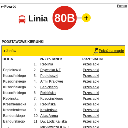
Pomoc
Powrót
80B
Linia
PODSTAWOWE KIERUNKI
Janów
Pokaż na mapie
ULICA
PRZYSTANEK
PRZESIADKI
1.
Retkinia
Przesiadki
Popiełuszki
2.
Pływacka NŻ
Przesiadki
Kusocińskiego
3.
Popiełuszki
Przesiadki
Kusocińskiego
4.
Armii Krajowej
Przesiadki
Kusocińskiego
5.
Babickiego
Przesiadki
Kusocińskiego
6.
Retkińska
Przesiadki
Retkińska
7.
Kusocińskiego
Przesiadki
Krzemieniecka
8.
Retkińska
Przesiadki
Krzemieniecka
9.
Kowieńska
Przesiadki
Bandurskiego
10.
Atlas Arena
Przesiadki
Bandurskiego
11.
Dw. Łódź Kaliska
Przesiadki
Mickiewicza (Dw. Ł.
Przesiadki