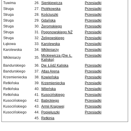
Tuwima
26.
Sienkiewicza
Przesiadki
Struga
27.
Piotrkowska
Przesiadki
Struga
28.
Kościuszki
Przesiadki
Struga
29.
Gdańska
Przesiadki
Struga
30.
Żeromskiego
Przesiadki
Struga
31.
Pogonowskiego NŻ
Przesiadki
Struga
32.
Żeligowskiego
Przesiadki
Łąkowa
33.
Karolewska
Przesiadki
Karolewska
34.
Włókniarzy
Przesiadki
Mickiewicza (Dw. Ł.
Przesiadki
Włókniarzy
35.
Kaliska)
Bandurskiego
36.
Dw. Łódź Kaliska
Przesiadki
Bandurskiego
37.
Atlas Arena
Przesiadki
Krzemieniecka
38.
Kowieńska
Przesiadki
Retkińska
39.
Krzemieniecka
Przesiadki
Retkińska
40.
Wileńska
Przesiadki
Retkińska
41.
Kusocińskiego
Przesiadki
Kusocińskiego
42.
Babickiego
Przesiadki
Kusocińskiego
43.
Armii Krajowej
Przesiadki
Kusocińskiego
44.
Popiełuszki
Przesiadki
45.
Retkinia