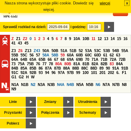
Nasza strona wykorzystuje pliki cookie. Dowiedz się
więcej
x
#
więcej.
Sprawdź rozkład na dzień:
i godzinę:
Z
Z1
Z2
0
1
2
3
4
5
6
7
8
9
10A
10B
11
12
13
14
15
16
41
43
45
Z3
Z6
Z13
Z43
50A
50B
51A
51B
52
53A
53C
53B
54B
55A
55B
55C
56
57
58A
58B
59
60A
60B
60C
60D
61
62
63
64A
64B
65A
65B
66
67
68
69A
69B
70
71A
71B
72A
72B
73
75A
75B
76
77
78
80A
80B
81A
81B
82A
82B
83
84A
84B
85A
85B
86
87A
87B
88A
88B
88C
88D
89
90
91A
91B
91C
92A
92B
93
94
96
97A
97B
99
100
101
201
202
6.
F1
G1
G2
H
W
N1A
N1B
N2
N3A
N3B
N4A
N4B
N5A
N5B
N6
N7A
N7B
N8
N9
Linie
Zmiany
Utrudnienia
Przystanki
Połączenia
Schematy
Pobierz