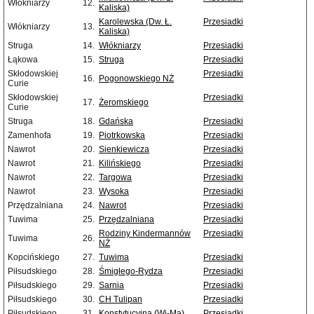
Włókniarzy
12.
Kaliska)
Karolewska (Dw. Ł.
Przesiadki
Włókniarzy
13.
Kaliska)
Struga
14.
Włókniarzy
Przesiadki
Łąkowa
15.
Struga
Przesiadki
Skłodowskiej
Przesiadki
16.
Pogonowskiego NŻ
Curie
Skłodowskiej
Przesiadki
17.
Żeromskiego
Curie
Struga
18.
Gdańska
Przesiadki
Zamenhofa
19.
Piotrkowska
Przesiadki
Nawrot
20.
Sienkiewicza
Przesiadki
Nawrot
21.
Kilińskiego
Przesiadki
Nawrot
22.
Targowa
Przesiadki
Nawrot
23.
Wysoka
Przesiadki
Przędzalniana
24.
Nawrot
Przesiadki
Tuwima
25.
Przędzalniana
Przesiadki
Rodziny Kindermannów
Przesiadki
Tuwima
26.
NŻ
Kopcińskiego
27.
Tuwima
Przesiadki
Piłsudskiego
28.
Śmigłego-Rydza
Przesiadki
Piłsudskiego
29.
Sarnia
Przesiadki
Piłsudskiego
30.
CH Tulipan
Przesiadki
Piłsudskiego
31.
Konstytucyjna (Wi-Ma)
Przesiadki