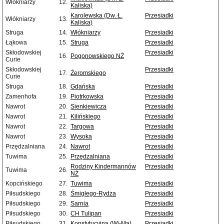
Włókniarzy
12.
Kaliska)
Karolewska (Dw. Ł.
Przesiadki
Włókniarzy
13.
Kaliska)
Struga
14.
Włókniarzy
Przesiadki
Łąkowa
15.
Struga
Przesiadki
Skłodowskiej
Przesiadki
16.
Pogonowskiego NŻ
Curie
Skłodowskiej
Przesiadki
17.
Żeromskiego
Curie
Struga
18.
Gdańska
Przesiadki
Zamenhofa
19.
Piotrkowska
Przesiadki
Nawrot
20.
Sienkiewicza
Przesiadki
Nawrot
21.
Kilińskiego
Przesiadki
Nawrot
22.
Targowa
Przesiadki
Nawrot
23.
Wysoka
Przesiadki
Przędzalniana
24.
Nawrot
Przesiadki
Tuwima
25.
Przędzalniana
Przesiadki
Rodziny Kindermannów
Przesiadki
Tuwima
26.
NŻ
Kopcińskiego
27.
Tuwima
Przesiadki
Piłsudskiego
28.
Śmigłego-Rydza
Przesiadki
Piłsudskiego
29.
Sarnia
Przesiadki
Piłsudskiego
30.
CH Tulipan
Przesiadki
Piłsudskiego
31.
Konstytucyjna (Wi-Ma)
Przesiadki