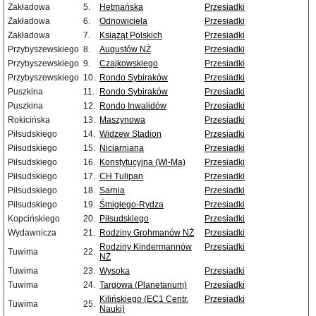
Zakładowa
5.
Hetmańska
Przesiadki
Zakładowa
6.
Odnowiciela
Przesiadki
Zakładowa
7.
Książąt Polskich
Przesiadki
Przybyszewskiego
8.
Augustów NŻ
Przesiadki
Przybyszewskiego
9.
Czajkowskiego
Przesiadki
Przybyszewskiego
10.
Rondo Sybiraków
Przesiadki
Puszkina
11.
Rondo Sybiraków
Przesiadki
Puszkina
12.
Rondo Inwalidów
Przesiadki
Rokicińska
13.
Maszynowa
Przesiadki
Piłsudskiego
14.
Widzew Stadion
Przesiadki
Piłsudskiego
15.
Niciarniana
Przesiadki
Piłsudskiego
16.
Konstytucyjna (Wi-Ma)
Przesiadki
Piłsudskiego
17.
CH Tulipan
Przesiadki
Piłsudskiego
18.
Sarnia
Przesiadki
Piłsudskiego
19.
Śmigłego-Rydza
Przesiadki
Kopcińskiego
20.
Piłsudskiego
Przesiadki
Wydawnicza
21.
Rodziny Grohmanów NŻ
Przesiadki
Rodziny Kindermannów
Przesiadki
Tuwima
22.
NŻ
Tuwima
23.
Wysoka
Przesiadki
Tuwima
24.
Targowa (Planetarium)
Przesiadki
Kilińskiego (EC1 Centr.
Przesiadki
Tuwima
25.
Nauki)