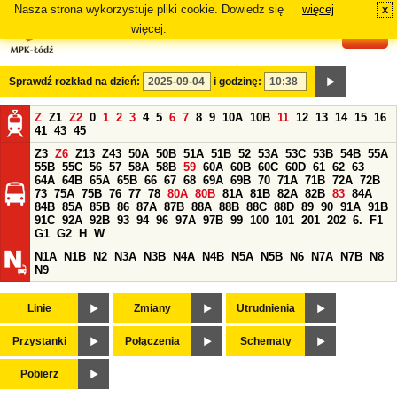
Nasza strona wykorzystuje pliki cookie. Dowiedz się
więcej
x
#
więcej.
Sprawdź rozkład na dzień:
i godzinę:
Z
Z1
Z2
0
1
2
3
4
5
6
7
8
9
10A
10B
11
12
13
14
15
16
41
43
45
Z3
Z6
Z13
Z43
50A
50B
51A
51B
52
53A
53C
53B
54B
55A
55B
55C
56
57
58A
58B
59
60A
60B
60C
60D
61
62
63
64A
64B
65A
65B
66
67
68
69A
69B
70
71A
71B
72A
72B
73
75A
75B
76
77
78
80A
80B
81A
81B
82A
82B
83
84A
84B
85A
85B
86
87A
87B
88A
88B
88C
88D
89
90
91A
91B
91C
92A
92B
93
94
96
97A
97B
99
100
101
201
202
6.
F1
G1
G2
H
W
N1A
N1B
N2
N3A
N3B
N4A
N4B
N5A
N5B
N6
N7A
N7B
N8
N9
Linie
Zmiany
Utrudnienia
Przystanki
Połączenia
Schematy
Pobierz