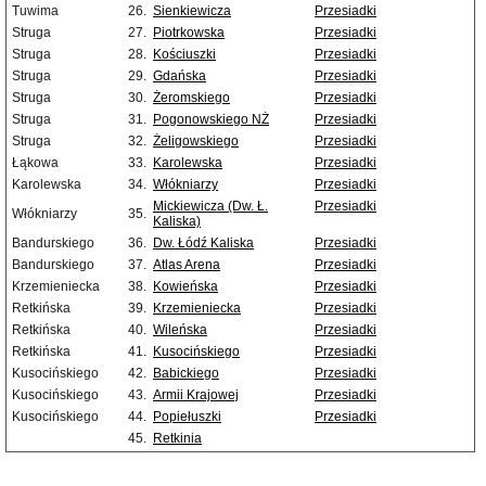
Tuwima
26.
Sienkiewicza
Przesiadki
Struga
27.
Piotrkowska
Przesiadki
Struga
28.
Kościuszki
Przesiadki
Struga
29.
Gdańska
Przesiadki
Struga
30.
Żeromskiego
Przesiadki
Struga
31.
Pogonowskiego NŻ
Przesiadki
Struga
32.
Żeligowskiego
Przesiadki
Łąkowa
33.
Karolewska
Przesiadki
Karolewska
34.
Włókniarzy
Przesiadki
Mickiewicza (Dw. Ł.
Przesiadki
Włókniarzy
35.
Kaliska)
Bandurskiego
36.
Dw. Łódź Kaliska
Przesiadki
Bandurskiego
37.
Atlas Arena
Przesiadki
Krzemieniecka
38.
Kowieńska
Przesiadki
Retkińska
39.
Krzemieniecka
Przesiadki
Retkińska
40.
Wileńska
Przesiadki
Retkińska
41.
Kusocińskiego
Przesiadki
Kusocińskiego
42.
Babickiego
Przesiadki
Kusocińskiego
43.
Armii Krajowej
Przesiadki
Kusocińskiego
44.
Popiełuszki
Przesiadki
45.
Retkinia