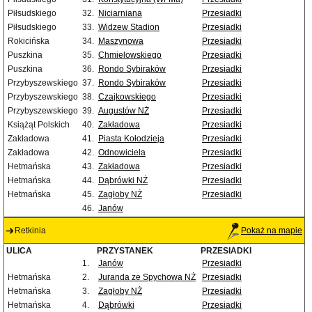
Piłsudskiego
32.
Niciarniana
Przesiadki
Piłsudskiego
33.
Widzew Stadion
Przesiadki
Rokicińska
34.
Maszynowa
Przesiadki
Puszkina
35.
Chmielowskiego
Przesiadki
Puszkina
36.
Rondo Sybiraków
Przesiadki
Przybyszewskiego
37.
Rondo Sybiraków
Przesiadki
Przybyszewskiego
38.
Czajkowskiego
Przesiadki
Przybyszewskiego
39.
Augustów NŻ
Przesiadki
Książąt Polskich
40.
Zakładowa
Przesiadki
Zakładowa
41.
Piasta Kołodzieja
Przesiadki
Zakładowa
42.
Odnowiciela
Przesiadki
Hetmańska
43.
Zakładowa
Przesiadki
Hetmańska
44.
Dąbrówki NŻ
Przesiadki
Hetmańska
45.
Zagłoby NŻ
Przesiadki
46.
Janów
Retkinia
Pokaż na mapie
ULICA
PRZYSTANEK
PRZESIADKI
1.
Janów
Przesiadki
Hetmańska
2.
Juranda ze Spychowa NŻ
Przesiadki
Hetmańska
3.
Zagłoby NŻ
Przesiadki
Hetmańska
4.
Dąbrówki
Przesiadki