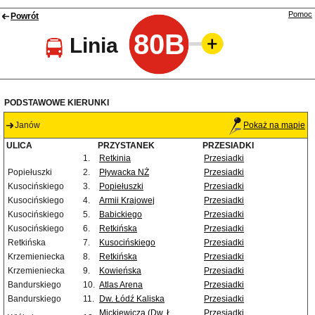
Pomoc
Powrót
80B
Linia
PODSTAWOWE KIERUNKI
Janów
Pokaż na mapie
ULICA
PRZYSTANEK
PRZESIADKI
1.
Retkinia
Przesiadki
Popiełuszki
2.
Pływacka NŻ
Przesiadki
Kusocińskiego
3.
Popiełuszki
Przesiadki
Kusocińskiego
4.
Armii Krajowej
Przesiadki
Kusocińskiego
5.
Babickiego
Przesiadki
Kusocińskiego
6.
Retkińska
Przesiadki
Retkińska
7.
Kusocińskiego
Przesiadki
Krzemieniecka
8.
Retkińska
Przesiadki
Krzemieniecka
9.
Kowieńska
Przesiadki
Bandurskiego
10.
Atlas Arena
Przesiadki
Bandurskiego
11.
Dw. Łódź Kaliska
Przesiadki
Mickiewicza (Dw. Ł.
Przesiadki