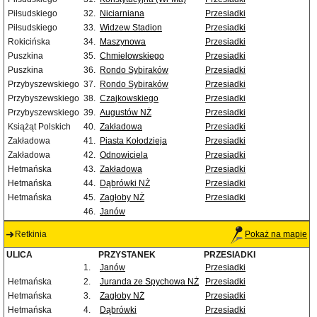
Piłsudskiego
32.
Niciarniana
Przesiadki
Piłsudskiego
33.
Widzew Stadion
Przesiadki
Rokicińska
34.
Maszynowa
Przesiadki
Puszkina
35.
Chmielowskiego
Przesiadki
Puszkina
36.
Rondo Sybiraków
Przesiadki
Przybyszewskiego
37.
Rondo Sybiraków
Przesiadki
Przybyszewskiego
38.
Czajkowskiego
Przesiadki
Przybyszewskiego
39.
Augustów NŻ
Przesiadki
Książąt Polskich
40.
Zakładowa
Przesiadki
Zakładowa
41.
Piasta Kołodzieja
Przesiadki
Zakładowa
42.
Odnowiciela
Przesiadki
Hetmańska
43.
Zakładowa
Przesiadki
Hetmańska
44.
Dąbrówki NŻ
Przesiadki
Hetmańska
45.
Zagłoby NŻ
Przesiadki
46.
Janów
Retkinia
Pokaż na mapie
ULICA
PRZYSTANEK
PRZESIADKI
1.
Janów
Przesiadki
Hetmańska
2.
Juranda ze Spychowa NŻ
Przesiadki
Hetmańska
3.
Zagłoby NŻ
Przesiadki
Hetmańska
4.
Dąbrówki
Przesiadki