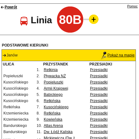
Pomoc
Powrót
80B
Linia
PODSTAWOWE KIERUNKI
Janów
Pokaż na mapie
ULICA
PRZYSTANEK
PRZESIADKI
1.
Retkinia
Przesiadki
Popiełuszki
2.
Pływacka NŻ
Przesiadki
Kusocińskiego
3.
Popiełuszki
Przesiadki
Kusocińskiego
4.
Armii Krajowej
Przesiadki
Kusocińskiego
5.
Babickiego
Przesiadki
Kusocińskiego
6.
Retkińska
Przesiadki
Retkińska
7.
Kusocińskiego
Przesiadki
Krzemieniecka
8.
Retkińska
Przesiadki
Krzemieniecka
9.
Kowieńska
Przesiadki
Bandurskiego
10.
Atlas Arena
Przesiadki
Bandurskiego
11.
Dw. Łódź Kaliska
Przesiadki
Mickiewicza (Dw. Ł.
Przesiadki