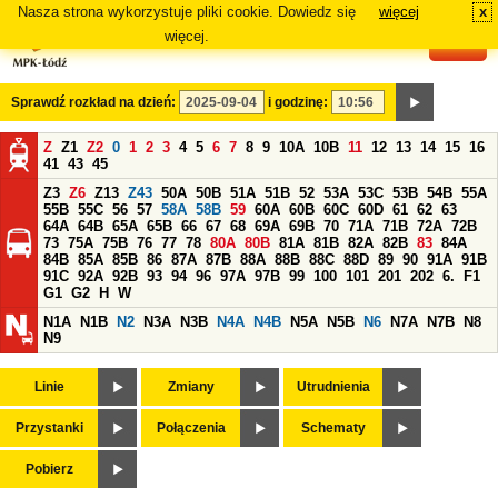
Nasza strona wykorzystuje pliki cookie. Dowiedz się
więcej
x
#
więcej.
Sprawdź rozkład na dzień:
i godzinę:
Z
Z1
Z2
0
1
2
3
4
5
6
7
8
9
10A
10B
11
12
13
14
15
16
41
43
45
Z3
Z6
Z13
Z43
50A
50B
51A
51B
52
53A
53C
53B
54B
55A
55B
55C
56
57
58A
58B
59
60A
60B
60C
60D
61
62
63
64A
64B
65A
65B
66
67
68
69A
69B
70
71A
71B
72A
72B
73
75A
75B
76
77
78
80A
80B
81A
81B
82A
82B
83
84A
84B
85A
85B
86
87A
87B
88A
88B
88C
88D
89
90
91A
91B
91C
92A
92B
93
94
96
97A
97B
99
100
101
201
202
6.
F1
G1
G2
H
W
N1A
N1B
N2
N3A
N3B
N4A
N4B
N5A
N5B
N6
N7A
N7B
N8
N9
Linie
Zmiany
Utrudnienia
Przystanki
Połączenia
Schematy
Pobierz