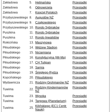
Zakładowa
5.
Hetmańska
Przesiadki
Zakładowa
6.
Odnowiciela
Przesiadki
Zakładowa
7.
Książąt Polskich
Przesiadki
Przybyszewskiego
8.
Augustów NŻ
Przesiadki
Przybyszewskiego
9.
Czajkowskiego
Przesiadki
Przybyszewskiego
10.
Rondo Sybiraków
Przesiadki
Puszkina
11.
Rondo Sybiraków
Przesiadki
Puszkina
12.
Rondo Inwalidów
Przesiadki
Rokicińska
13.
Maszynowa
Przesiadki
Piłsudskiego
14.
Widzew Stadion
Przesiadki
Piłsudskiego
15.
Niciarniana
Przesiadki
Piłsudskiego
16.
Konstytucyjna (Wi-Ma)
Przesiadki
Piłsudskiego
17.
CH Tulipan
Przesiadki
Piłsudskiego
18.
Sarnia
Przesiadki
Piłsudskiego
19.
Śmigłego-Rydza
Przesiadki
Kopcińskiego
20.
Piłsudskiego
Przesiadki
Wydawnicza
21.
Rodziny Grohmanów NŻ
Przesiadki
Rodziny Kindermannów
Przesiadki
Tuwima
22.
NŻ
Tuwima
23.
Wysoka
Przesiadki
Tuwima
24.
Targowa (Planetarium)
Przesiadki
Kilińskiego (EC1 Centr.
Przesiadki
Tuwima
25.
Nauki)