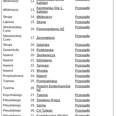
Włókniarzy
12.
Kaliska)
Karolewska (Dw. Ł.
Przesiadki
Włókniarzy
13.
Kaliska)
Struga
14.
Włókniarzy
Przesiadki
Łąkowa
15.
Struga
Przesiadki
Skłodowskiej
Przesiadki
16.
Pogonowskiego NŻ
Curie
Skłodowskiej
Przesiadki
17.
Żeromskiego
Curie
Struga
18.
Gdańska
Przesiadki
Zamenhofa
19.
Piotrkowska
Przesiadki
Nawrot
20.
Sienkiewicza
Przesiadki
Nawrot
21.
Kilińskiego
Przesiadki
Nawrot
22.
Targowa
Przesiadki
Nawrot
23.
Wysoka
Przesiadki
Przędzalniana
24.
Nawrot
Przesiadki
Tuwima
25.
Przędzalniana
Przesiadki
Rodziny Kindermannów
Przesiadki
Tuwima
26.
NŻ
Kopcińskiego
27.
Tuwima
Przesiadki
Piłsudskiego
28.
Śmigłego-Rydza
Przesiadki
Piłsudskiego
29.
Sarnia
Przesiadki
Piłsudskiego
30.
CH Tulipan
Przesiadki
Piłsudskiego
31.
Konstytucyjna (Wi-Ma)
Przesiadki