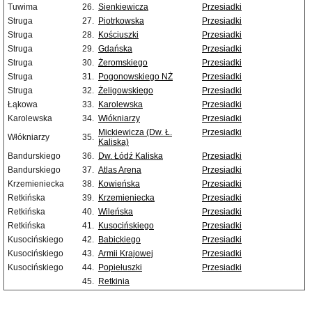
Tuwima
26.
Sienkiewicza
Przesiadki
Struga
27.
Piotrkowska
Przesiadki
Struga
28.
Kościuszki
Przesiadki
Struga
29.
Gdańska
Przesiadki
Struga
30.
Żeromskiego
Przesiadki
Struga
31.
Pogonowskiego NŻ
Przesiadki
Struga
32.
Żeligowskiego
Przesiadki
Łąkowa
33.
Karolewska
Przesiadki
Karolewska
34.
Włókniarzy
Przesiadki
Mickiewicza (Dw. Ł.
Przesiadki
Włókniarzy
35.
Kaliska)
Bandurskiego
36.
Dw. Łódź Kaliska
Przesiadki
Bandurskiego
37.
Atlas Arena
Przesiadki
Krzemieniecka
38.
Kowieńska
Przesiadki
Retkińska
39.
Krzemieniecka
Przesiadki
Retkińska
40.
Wileńska
Przesiadki
Retkińska
41.
Kusocińskiego
Przesiadki
Kusocińskiego
42.
Babickiego
Przesiadki
Kusocińskiego
43.
Armii Krajowej
Przesiadki
Kusocińskiego
44.
Popiełuszki
Przesiadki
45.
Retkinia