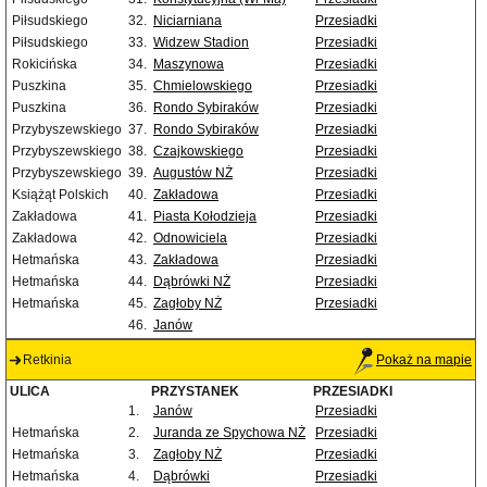
Piłsudskiego
32.
Niciarniana
Przesiadki
Piłsudskiego
33.
Widzew Stadion
Przesiadki
Rokicińska
34.
Maszynowa
Przesiadki
Puszkina
35.
Chmielowskiego
Przesiadki
Puszkina
36.
Rondo Sybiraków
Przesiadki
Przybyszewskiego
37.
Rondo Sybiraków
Przesiadki
Przybyszewskiego
38.
Czajkowskiego
Przesiadki
Przybyszewskiego
39.
Augustów NŻ
Przesiadki
Książąt Polskich
40.
Zakładowa
Przesiadki
Zakładowa
41.
Piasta Kołodzieja
Przesiadki
Zakładowa
42.
Odnowiciela
Przesiadki
Hetmańska
43.
Zakładowa
Przesiadki
Hetmańska
44.
Dąbrówki NŻ
Przesiadki
Hetmańska
45.
Zagłoby NŻ
Przesiadki
46.
Janów
Retkinia
Pokaż na mapie
ULICA
PRZYSTANEK
PRZESIADKI
1.
Janów
Przesiadki
Hetmańska
2.
Juranda ze Spychowa NŻ
Przesiadki
Hetmańska
3.
Zagłoby NŻ
Przesiadki
Hetmańska
4.
Dąbrówki
Przesiadki