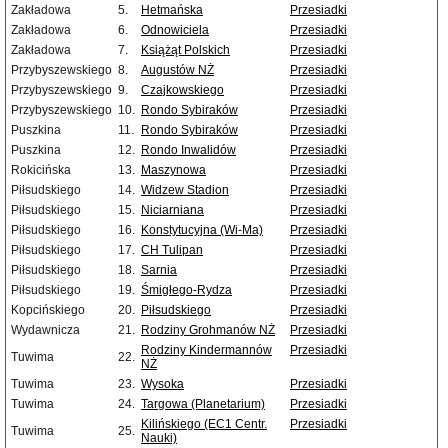
Zakładowa
5.
Hetmańska
Przesiadki
Zakładowa
6.
Odnowiciela
Przesiadki
Zakładowa
7.
Książąt Polskich
Przesiadki
Przybyszewskiego
8.
Augustów NŻ
Przesiadki
Przybyszewskiego
9.
Czajkowskiego
Przesiadki
Przybyszewskiego
10.
Rondo Sybiraków
Przesiadki
Puszkina
11.
Rondo Sybiraków
Przesiadki
Puszkina
12.
Rondo Inwalidów
Przesiadki
Rokicińska
13.
Maszynowa
Przesiadki
Piłsudskiego
14.
Widzew Stadion
Przesiadki
Piłsudskiego
15.
Niciarniana
Przesiadki
Piłsudskiego
16.
Konstytucyjna (Wi-Ma)
Przesiadki
Piłsudskiego
17.
CH Tulipan
Przesiadki
Piłsudskiego
18.
Sarnia
Przesiadki
Piłsudskiego
19.
Śmigłego-Rydza
Przesiadki
Kopcińskiego
20.
Piłsudskiego
Przesiadki
Wydawnicza
21.
Rodziny Grohmanów NŻ
Przesiadki
Rodziny Kindermannów
Przesiadki
Tuwima
22.
NŻ
Tuwima
23.
Wysoka
Przesiadki
Tuwima
24.
Targowa (Planetarium)
Przesiadki
Kilińskiego (EC1 Centr.
Przesiadki
Tuwima
25.
Nauki)