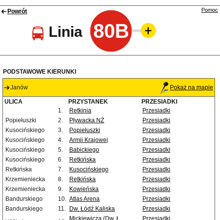
Pomoc
Powrót
80B
Linia
PODSTAWOWE KIERUNKI
Janów
Pokaż na mapie
ULICA
PRZYSTANEK
PRZESIADKI
1.
Retkinia
Przesiadki
Popiełuszki
2.
Pływacka NŻ
Przesiadki
Kusocińskiego
3.
Popiełuszki
Przesiadki
Kusocińskiego
4.
Armii Krajowej
Przesiadki
Kusocińskiego
5.
Babickiego
Przesiadki
Kusocińskiego
6.
Retkińska
Przesiadki
Retkińska
7.
Kusocińskiego
Przesiadki
Krzemieniecka
8.
Retkińska
Przesiadki
Krzemieniecka
9.
Kowieńska
Przesiadki
Bandurskiego
10.
Atlas Arena
Przesiadki
Bandurskiego
11.
Dw. Łódź Kaliska
Przesiadki
Mickiewicza (Dw. Ł.
Przesiadki