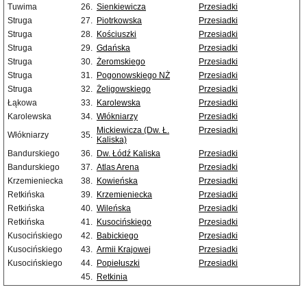
Tuwima
26.
Sienkiewicza
Przesiadki
Struga
27.
Piotrkowska
Przesiadki
Struga
28.
Kościuszki
Przesiadki
Struga
29.
Gdańska
Przesiadki
Struga
30.
Żeromskiego
Przesiadki
Struga
31.
Pogonowskiego NŻ
Przesiadki
Struga
32.
Żeligowskiego
Przesiadki
Łąkowa
33.
Karolewska
Przesiadki
Karolewska
34.
Włókniarzy
Przesiadki
Mickiewicza (Dw. Ł.
Przesiadki
Włókniarzy
35.
Kaliska)
Bandurskiego
36.
Dw. Łódź Kaliska
Przesiadki
Bandurskiego
37.
Atlas Arena
Przesiadki
Krzemieniecka
38.
Kowieńska
Przesiadki
Retkińska
39.
Krzemieniecka
Przesiadki
Retkińska
40.
Wileńska
Przesiadki
Retkińska
41.
Kusocińskiego
Przesiadki
Kusocińskiego
42.
Babickiego
Przesiadki
Kusocińskiego
43.
Armii Krajowej
Przesiadki
Kusocińskiego
44.
Popiełuszki
Przesiadki
45.
Retkinia