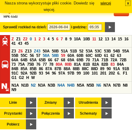
Nasza strona wykorzystuje pliki cookie. Dowiedz się
więcej
x
#
więcej.
Sprawdź rozkład na dzień:
i godzinę:
Z
Z1
Z2
0
1
2
3
4
5
6
7
8
9
10A
10B
11
12
13
14
15
16
41
43
45
Z3
Z6
Z13
Z43
50A
50B
51A
51B
52
53A
53C
53B
54B
55A
55B
55C
56
57
58A
58B
59
60A
60B
60C
60D
61
62
63
64A
64B
65A
65B
66
67
68
69A
69B
70
71A
71B
72A
72B
73
75A
75B
76
77
78
80A
80B
81A
81B
82A
82B
83
84A
84B
85A
85B
86
87A
87B
88A
88B
88C
88D
89
90
91A
91B
91C
92A
92B
93
94
96
97A
97B
99
100
101
201
202
6.
F1
G1
G2
H
W
N1A
N1B
N2
N3A
N3B
N4A
N4B
N5A
N5B
N6
N7A
N7B
N8
N9
Linie
Zmiany
Utrudnienia
Przystanki
Połączenia
Schematy
Pobierz