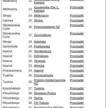
Włókniarzy
12.
Kaliska)
Karolewska (Dw. Ł.
Przesiadki
Włókniarzy
13.
Kaliska)
Struga
14.
Włókniarzy
Przesiadki
Łąkowa
15.
Struga
Przesiadki
Skłodowskiej
Przesiadki
16.
Pogonowskiego NŻ
Curie
Skłodowskiej
Przesiadki
17.
Żeromskiego
Curie
Struga
18.
Gdańska
Przesiadki
Zamenhofa
19.
Piotrkowska
Przesiadki
Nawrot
20.
Sienkiewicza
Przesiadki
Nawrot
21.
Kilińskiego
Przesiadki
Nawrot
22.
Targowa
Przesiadki
Nawrot
23.
Wysoka
Przesiadki
Przędzalniana
24.
Nawrot
Przesiadki
Tuwima
25.
Przędzalniana
Przesiadki
Rodziny Kindermannów
Przesiadki
Tuwima
26.
NŻ
Kopcińskiego
27.
Tuwima
Przesiadki
Piłsudskiego
28.
Śmigłego-Rydza
Przesiadki
Piłsudskiego
29.
Sarnia
Przesiadki
Piłsudskiego
30.
CH Tulipan
Przesiadki
Piłsudskiego
31.
Konstytucyjna (Wi-Ma)
Przesiadki