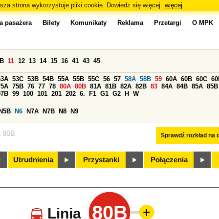
sza strona wykorzystuje pliki cookie. Dowiedz się więcej.
więcej
a pasażera
Bilety
Komunikaty
Reklama
Przetargi
O MPK
0B
11
12
13
14
15
16
41
43
45
53A
53C
53B
54B
55A
55B
55C
56
57
58A
58B
59
60A
60B
60C
60
75A
75B
76
77
78
80A
80B
81A
81B
82A
82B
83
84A
84B
85A
85B
97B
99
100
101
201
202
6.
F1
G1
G2
H
W
N5B
N6
N7A
N7B
N8
N9
a 80B
Sprawdź rozkład na d
Utrudnienia
Przystanki
Połączenia
80B
Linia