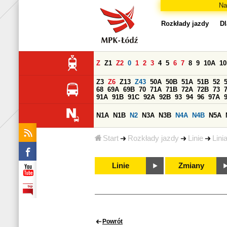
Na
Rozkłady jazdy
Dl
Z
Z1
Z2
0
1
2
3
4
5
6
7
8
9
10A
1
Z3
Z6
Z13
Z43
50A
50B
51A
51B
52
68
69A
69B
70
71A
71B
72A
72B
73
91A
91B
91C
92A
92B
93
94
96
97A
N1A
N1B
N2
N3A
N3B
N4A
N4B
N5A
Start
Rozkłady jazdy
Linie
Lini
Linie
Zmiany
Powrót