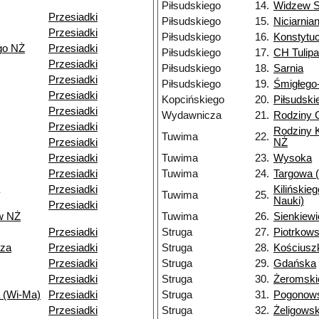
Piłsudskiego
14.
Widzew S
Przesiadki
Piłsudskiego
15.
Niciarnia
Przesiadki
Piłsudskiego
16.
Konstytu
go NŻ
Przesiadki
Piłsudskiego
17.
CH Tulip
Przesiadki
Piłsudskiego
18.
Sarnia
Przesiadki
Piłsudskiego
19.
Śmigłego
Przesiadki
Kopcińskiego
20.
Piłsudski
Przesiadki
Wydawnicza
21.
Rodziny
Przesiadki
Rodziny 
Tuwima
22.
Przesiadki
NŻ
Przesiadki
Tuwima
23.
Wysoka
Przesiadki
Tuwima
24.
Targowa (
Przesiadki
Kilińskie
Tuwima
25.
Nauki)
Przesiadki
w NŻ
Tuwima
26.
Sienkiew
Przesiadki
Struga
27.
Piotrkow
dza
Przesiadki
Struga
28.
Kościusz
Przesiadki
Struga
29.
Gdańska
Przesiadki
Struga
30.
Żeromski
 (Wi-Ma)
Przesiadki
Struga
31.
Pogonows
Przesiadki
Struga
32.
Żeligows