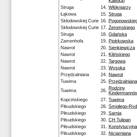
Kaliska)
Struga
14.
Włókniarzy
Łąkowa
15.
Struga
Skłodowskiej Curie
16.
Pogonowskie
Skłodowskiej Curie
17.
Żeromskiego
Struga
18.
Gdańska
Zamenhofa
19.
Piotrkowska
Nawrot
20.
Sienkiewicza
Nawrot
21.
Kilińskiego
Nawrot
22.
Targowa
Nawrot
23.
Wysoka
Przędzalniana
24.
Nawrot
Tuwima
25.
Przędzalniana
Rodziny
Tuwima
26.
Kindermannó
Kopcińskiego
27.
Tuwima
Piłsudskiego
28.
Śmigłego-Ry
Piłsudskiego
29.
Sarnia
Piłsudskiego
30.
CH Tulipan
Piłsudskiego
31.
Konstytucyjna
Piłsudskiego
32.
Niciarniana