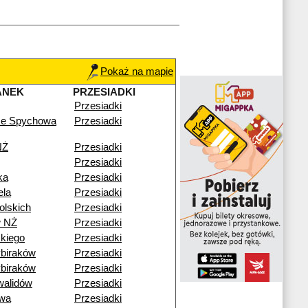
Pokaż na mapie
ANEK
PRZESIADKI
Przesiadki
ze Spychowa
Przesiadki
NŻ
Przesiadki
Przesiadki
ka
Przesiadki
ela
Przesiadki
olskich
Przesiadki
w NŻ
Przesiadki
kiego
Przesiadki
biraków
Przesiadki
biraków
Przesiadki
walidów
Przesiadki
wa
Przesiadki