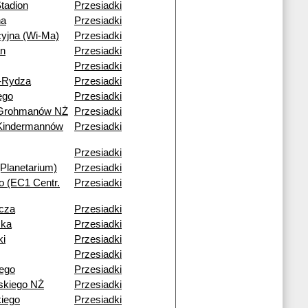
tadion
Przesiadki
na
Przesiadki
cyjna (Wi-Ma)
Przesiadki
an
Przesiadki
Przesiadki
-Rydza
Przesiadki
ego
Przesiadki
 Grohmanów NŻ
Przesiadki
Kindermannów
Przesiadki
Przesiadki
Planetarium)
Przesiadki
go (EC1 Centr.
Przesiadki
icza
Przesiadki
ska
Przesiadki
ki
Przesiadki
Przesiadki
ego
Przesiadki
kiego NŻ
Przesiadki
kiego
Przesiadki