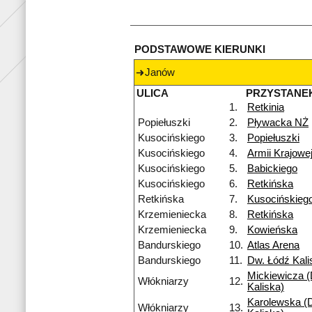
PODSTAWOWE KIERUNKI
Janów
ULICA
PRZYSTANE
1.
Retkinia
Popiełuszki
2.
Pływacka NŻ
Kusocińskiego
3.
Popiełuszki
Kusocińskiego
4.
Armii Krajowe
Kusocińskiego
5.
Babickiego
Kusocińskiego
6.
Retkińska
Retkińska
7.
Kusocińskieg
Krzemieniecka
8.
Retkińska
Krzemieniecka
9.
Kowieńska
Bandurskiego
10.
Atlas Arena
Bandurskiego
11.
Dw. Łódź Kali
Mickiewicza (
Włókniarzy
12.
Kaliska)
Karolewska (D
Włókniarzy
13.