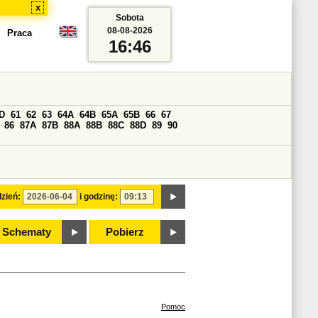
x
Sobota
08-08-2026
Praca
16:46
D
61
62
63
64A
64B
65A
65B
66
67
86
87A
87B
88A
88B
88C
88D
89
90
zień:
i godzinę:
Schematy
Pobierz
Pomoc