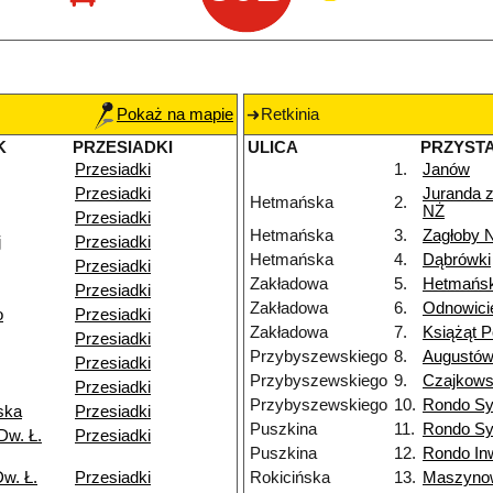
Pokaż na mapie
Retkinia
K
PRZESIADKI
ULICA
PRZYST
Przesiadki
1.
Janów
Przesiadki
Juranda 
Hetmańska
2.
NŻ
Przesiadki
Hetmańska
3.
Zagłoby 
j
Przesiadki
Hetmańska
4.
Dąbrówki
Przesiadki
Zakładowa
5.
Hetmańs
Przesiadki
Zakładowa
6.
Odnowici
o
Przesiadki
Zakładowa
7.
Książąt P
Przesiadki
Przybyszewskiego
8.
Augustó
Przesiadki
Przybyszewskiego
9.
Czajkows
Przesiadki
Przybyszewskiego
10.
Rondo Sy
ska
Przesiadki
Puszkina
11.
Rondo Sy
Dw. Ł.
Przesiadki
Puszkina
12.
Rondo In
w. Ł.
Przesiadki
Rokicińska
13.
Maszyno