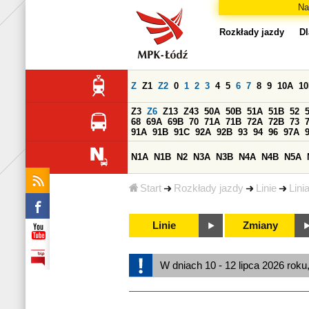
Na
Rozkłady jazdy
Dl
Z
Z1
Z2
0
1
2
3
4
5
6
7
8
9
10A
1
Z3
Z6
Z13
Z43
50A
50B
51A
51B
52
68
69A
69B
70
71A
71B
72A
72B
73
91A
91B
91C
92A
92B
93
94
96
97A
N1A
N1B
N2
N3A
N3B
N4A
N4B
N5A
Start
Rozkłady jazdy
Linie
Lini
Linie
Zmiany
W dniach 10 - 12 lipca 2026 roku