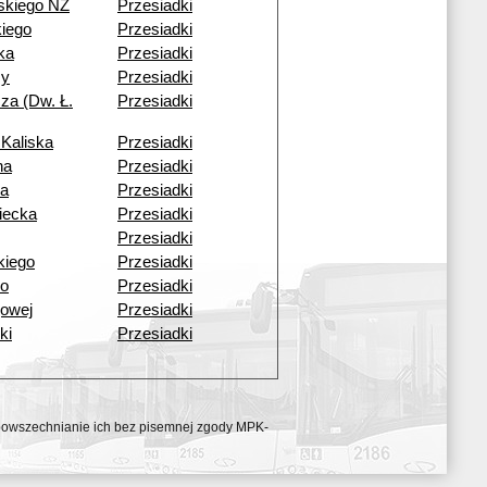
kiego NŻ
Przesiadki
kiego
Przesiadki
ka
Przesiadki
zy
Przesiadki
za (Dw. Ł.
Przesiadki
Kaliska
Przesiadki
na
Przesiadki
a
Przesiadki
iecka
Przesiadki
Przesiadki
kiego
Przesiadki
go
Przesiadki
jowej
Przesiadki
ki
Przesiadki
ozpowszechnianie ich bez pisemnej zgody MPK-