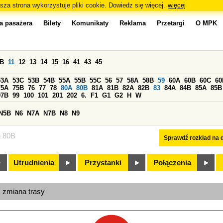
sza strona wykorzystuje pliki cookie. Dowiedz się więcej.
więcej
a pasażera
Bilety
Komunikaty
Reklama
Przetargi
O MPK
0B
11
12
13
14
15
16
41
43
45
53A
53C
53B
54B
55A
55B
55C
56
57
58A
58B
59
60A
60B
60C
60
75A
75B
76
77
78
80A
80B
81A
81B
82A
82B
83
84A
84B
85A
85B
97B
99
100
101
201
202
6.
F1
G1
G2
H
W
N5B
N6
N7A
N7B
N8
N9
a 80B
Sprawdź rozkład na d
Utrudnienia
Przystanki
Połączenia
, zmiana trasy