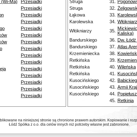
 (Wi-Ma)
Przesiadki
Struga
31.
Pogonows
Przesiadki
Struga
32.
Żeligows
on
Przesiadki
Łąkowa
33.
Karolews
Przesiadki
Karolewska
34.
Włókniar
go
Przesiadki
Mickiewic
Włókniarzy
35.
Kaliska)
ków
Przesiadki
Bandurskiego
36.
Dw. Łódź 
ków
Przesiadki
Bandurskiego
37.
Atlas Are
o
Przesiadki
Krzemieniecka
38.
Kowieńsk
Przesiadki
Retkińska
39.
Krzemien
Przesiadki
Retkińska
40.
Wileńska
eja
Przesiadki
Retkińska
41.
Kusocińs
Przesiadki
Kusocińskiego
42.
Babickie
Przesiadki
Kusocińskiego
43.
Armii Kra
Przesiadki
Kusocińskiego
44.
Popiełusz
Przesiadki
45.
Retkinia
ublikowane na niniejszej stronie są chronione prawem autorskim. Kopiowanie i r
Łódź Spółka z o.o. dla celów innych niż potrzeby własne jest zabronione.