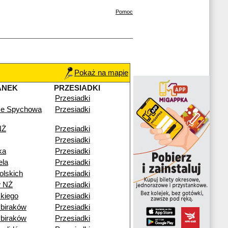
Pomoc
Pokaż na mapie
ANEK
PRZESIADKI
Przesiadki
ze Spychowa
Przesiadki
NŻ
Przesiadki
Przesiadki
ka
Przesiadki
ela
Przesiadki
olskich
Przesiadki
w NŻ
Przesiadki
kiego
Przesiadki
biraków
Przesiadki
biraków
Przesiadki