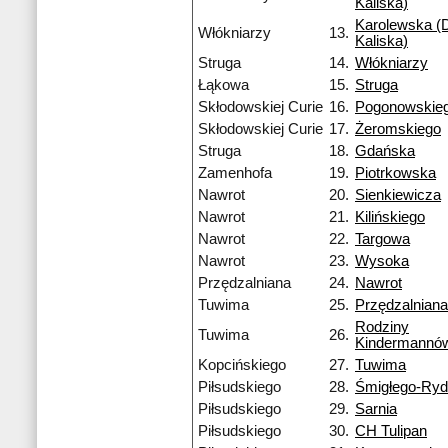
Kaliska)
Karolewska (D
Włókniarzy
13.
Kaliska)
Struga
14.
Włókniarzy
Łąkowa
15.
Struga
Skłodowskiej Curie
16.
Pogonowskie
Skłodowskiej Curie
17.
Żeromskiego
Struga
18.
Gdańska
Zamenhofa
19.
Piotrkowska
Nawrot
20.
Sienkiewicza
Nawrot
21.
Kilińskiego
Nawrot
22.
Targowa
Nawrot
23.
Wysoka
Przędzalniana
24.
Nawrot
Tuwima
25.
Przędzalniana
Rodziny
Tuwima
26.
Kindermannó
Kopcińskiego
27.
Tuwima
Piłsudskiego
28.
Śmigłego-Ry
Piłsudskiego
29.
Sarnia
Piłsudskiego
30.
CH Tulipan