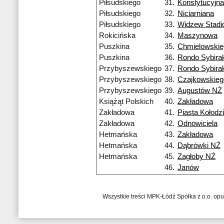
Piłsudskiego
31.
Konstytucyjna
Piłsudskiego
32.
Niciarniana
Piłsudskiego
33.
Widzew Stadi
Rokicińska
34.
Maszynowa
Puszkina
35.
Chmielowskie
Puszkina
36.
Rondo Sybira
Przybyszewskiego
37.
Rondo Sybira
Przybyszewskiego
38.
Czajkowskieg
Przybyszewskiego
39.
Augustów NŻ
Książąt Polskich
40.
Zakładowa
Zakładowa
41.
Piasta Kołodzi
Zakładowa
42.
Odnowiciela
Hetmańska
43.
Zakładowa
Hetmańska
44.
Dąbrówki NŻ
Hetmańska
45.
Zagłoby NŻ
46.
Janów
Wszystkie treści MPK-Łódź Spółka z o.o. op