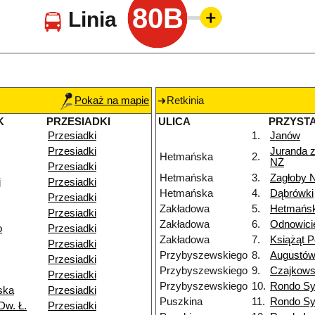
80B
Linia
Pokaż na mapie
Retkinia
K
PRZESIADKI
ULICA
PRZYST
Przesiadki
1.
Janów
Przesiadki
Juranda 
Hetmańska
2.
NŻ
Przesiadki
Hetmańska
3.
Zagłoby 
j
Przesiadki
Hetmańska
4.
Dąbrówki
Przesiadki
Zakładowa
5.
Hetmańs
Przesiadki
Zakładowa
6.
Odnowici
o
Przesiadki
Zakładowa
7.
Książąt P
Przesiadki
Przybyszewskiego
8.
Augustó
Przesiadki
Przybyszewskiego
9.
Czajkows
Przesiadki
Przybyszewskiego
10.
Rondo Sy
ska
Przesiadki
Puszkina
11.
Rondo Sy
Dw. Ł.
Przesiadki