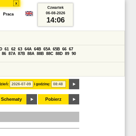
x
Czwartek
06-08-2026
Praca
14:06
D
61
62
63
64A
64B
65A
65B
66
67
86
87A
87B
88A
88B
88C
88D
89
90
zień:
i godzinę:
Schematy
Pobierz