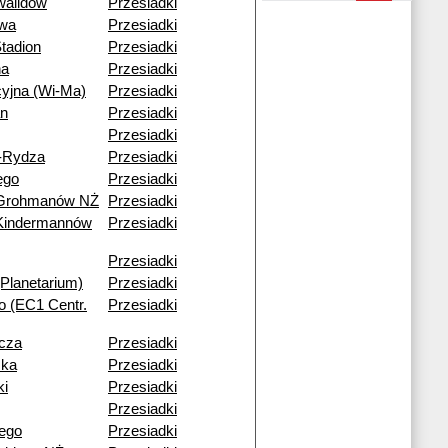
walidów
Przesiadki
wa
Przesiadki
tadion
Przesiadki
na
Przesiadki
cyjna (Wi-Ma)
Przesiadki
an
Przesiadki
Przesiadki
-Rydza
Przesiadki
ego
Przesiadki
 Grohmanów NŻ
Przesiadki
Kindermannów
Przesiadki
Przesiadki
Planetarium)
Przesiadki
go (EC1 Centr.
Przesiadki
icza
Przesiadki
ska
Przesiadki
ki
Przesiadki
Przesiadki
ego
Przesiadki