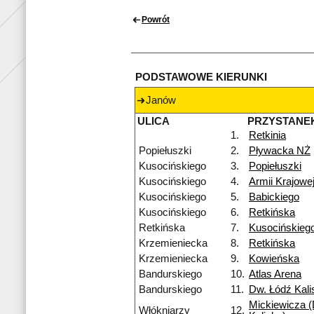
Powrót
PODSTAWOWE KIERUNKI
Janów
ULICA
PRZYSTANE
1.
Retkinia
Popiełuszki
2.
Pływacka NŻ
Kusocińskiego
3.
Popiełuszki
Kusocińskiego
4.
Armii Krajowe
Kusocińskiego
5.
Babickiego
Kusocińskiego
6.
Retkińska
Retkińska
7.
Kusocińskieg
Krzemieniecka
8.
Retkińska
Krzemieniecka
9.
Kowieńska
Bandurskiego
10.
Atlas Arena
Bandurskiego
11.
Dw. Łódź Kali
Mickiewicza (
Włókniarzy
12.