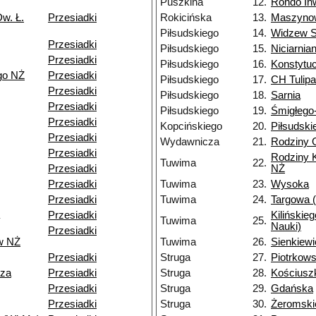
Puszkina
12.
Rondo In
w. Ł.
Przesiadki
Rokicińska
13.
Maszyno
Piłsudskiego
14.
Widzew S
Przesiadki
Piłsudskiego
15.
Niciarnia
Przesiadki
Piłsudskiego
16.
Konstytu
go NŻ
Przesiadki
Piłsudskiego
17.
CH Tulip
Przesiadki
Piłsudskiego
18.
Sarnia
Przesiadki
Piłsudskiego
19.
Śmigłego
Przesiadki
Kopcińskiego
20.
Piłsudski
Przesiadki
Wydawnicza
21.
Rodziny
Przesiadki
Rodziny 
Tuwima
22.
Przesiadki
NŻ
Przesiadki
Tuwima
23.
Wysoka
Przesiadki
Tuwima
24.
Targowa (
Przesiadki
Kilińskie
Tuwima
25.
Nauki)
Przesiadki
w NŻ
Tuwima
26.
Sienkiew
Przesiadki
Struga
27.
Piotrkow
dza
Przesiadki
Struga
28.
Kościusz
Przesiadki
Struga
29.
Gdańska
Przesiadki
Struga
30.
Żeromski