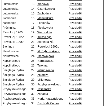
Lutomierska
13.
Klonowa
Przesiadki
Lutomierska
14.
Czarnkowska
Przesiadki
Lutomierska
15.
Zachodnia
Przesiadki
Zachodnia
16.
Manufaktura
Przesiadki
Zachodnia
17.
Legionów
Przesiadki
Próchnika
18.
Piotrkowska
Przesiadki
Rewolucji 1905r.
19.
Wschodnia
Przesiadki
Rewolucji 1905r.
20.
Kilińskiego
Przesiadki
Rewolucji 1905r.
21.
Sterlinga NŻ
Przesiadki
Sterlinga
22.
Rewolucji 1905r.
Przesiadki
Narutowicza
23.
Pl. Dąbrowskiego
Przesiadki
Narutowicza
24.
Tramwajowa
Przesiadki
Kopcińskiego
25.
Narutowicza
Przesiadki
Kopcińskiego
26.
Tuwima
Przesiadki
Śmigłego Rydza
27.
Piłsudskiego
Przesiadki
Śmigłego Rydza
28.
Zbiorcza
Przesiadki
Śmigłego Rydza
29.
Milionowa
Przesiadki
Śmigłego Rydza
30.
Przybyszewskiego
Przesiadki
Przybyszewskiego
31.
Tatrzańska
Przesiadki
Przybyszewskiego
32.
Zapadła
Przesiadki
Przybyszewskiego
33.
Nurta-Kaszyńskiego
Przesiadki
Przybyszewskiego
34.
Dw. Łódź Zarzew
Przesiadki