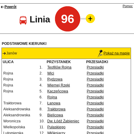
Pomoc
Powrót
96
Linia
PODSTAWOWE KIERUNKI
Janów
Pokaż na mapie
ULICA
PRZYSTANEK
PRZESIADKI
1.
Teofilów Rojna
Przesiadki
Rojna
2.
Wici
Przesiadki
Rojna
3.
Rydzowa
Przesiadki
Rojna
4.
Wiernej Rzeki
Przesiadki
Rojna
5.
Kaczeńcowa
Przesiadki
6.
Rojna
Przesiadki
Traktorowa
7.
Łanowa
Przesiadki
Aleksandrowska
8.
Traktorowa
Przesiadki
Aleksandrowska
9.
Bielicowa
Przesiadki
Woronicza
10.
Dw. Łódź Żabieniec
Przesiadki
Wielkopolska
11.
Pułaskiego
Przesiadki
Lutomierska
12.
Włókniarzy
Przesiadki