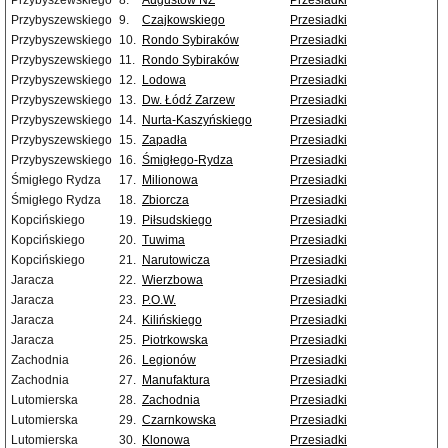
Przybyszewskiego
8.
Augustów NŻ
Przesiadki
Przybyszewskiego
9.
Czajkowskiego
Przesiadki
Przybyszewskiego
10.
Rondo Sybiraków
Przesiadki
Przybyszewskiego
11.
Rondo Sybiraków
Przesiadki
Przybyszewskiego
12.
Lodowa
Przesiadki
Przybyszewskiego
13.
Dw. Łódź Zarzew
Przesiadki
Przybyszewskiego
14.
Nurta-Kaszyńskiego
Przesiadki
Przybyszewskiego
15.
Zapadła
Przesiadki
Przybyszewskiego
16.
Śmigłego-Rydza
Przesiadki
Śmigłego Rydza
17.
Milionowa
Przesiadki
Śmigłego Rydza
18.
Zbiorcza
Przesiadki
Kopcińskiego
19.
Piłsudskiego
Przesiadki
Kopcińskiego
20.
Tuwima
Przesiadki
Kopcińskiego
21.
Narutowicza
Przesiadki
Jaracza
22.
Wierzbowa
Przesiadki
Jaracza
23.
P.O.W.
Przesiadki
Jaracza
24.
Kilińskiego
Przesiadki
Jaracza
25.
Piotrkowska
Przesiadki
Zachodnia
26.
Legionów
Przesiadki
Zachodnia
27.
Manufaktura
Przesiadki
Lutomierska
28.
Zachodnia
Przesiadki
Lutomierska
29.
Czarnkowska
Przesiadki
Lutomierska
30.
Klonowa
Przesiadki