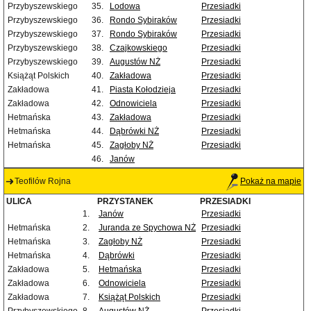
Przybyszewskiego
35.
Lodowa
Przesiadki
Przybyszewskiego
36.
Rondo Sybiraków
Przesiadki
Przybyszewskiego
37.
Rondo Sybiraków
Przesiadki
Przybyszewskiego
38.
Czajkowskiego
Przesiadki
Przybyszewskiego
39.
Augustów NŻ
Przesiadki
Książąt Polskich
40.
Zakładowa
Przesiadki
Zakładowa
41.
Piasta Kołodzieja
Przesiadki
Zakładowa
42.
Odnowiciela
Przesiadki
Hetmańska
43.
Zakładowa
Przesiadki
Hetmańska
44.
Dąbrówki NŻ
Przesiadki
Hetmańska
45.
Zagłoby NŻ
Przesiadki
46.
Janów
Teofilów Rojna
Pokaż na mapie
ULICA
PRZYSTANEK
PRZESIADKI
1.
Janów
Przesiadki
Hetmańska
2.
Juranda ze Spychowa NŻ
Przesiadki
Hetmańska
3.
Zagłoby NŻ
Przesiadki
Hetmańska
4.
Dąbrówki
Przesiadki
Zakładowa
5.
Hetmańska
Przesiadki
Zakładowa
6.
Odnowiciela
Przesiadki
Zakładowa
7.
Książąt Polskich
Przesiadki