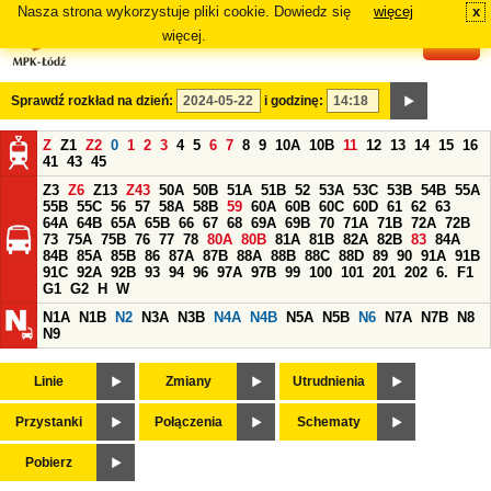
Nasza strona wykorzystuje pliki cookie. Dowiedz się
więcej
x
#
więcej.
Sprawdź rozkład na dzień:
i godzinę:
Z
Z1
Z2
0
1
2
3
4
5
6
7
8
9
10A
10B
11
12
13
14
15
16
41
43
45
Z3
Z6
Z13
Z43
50A
50B
51A
51B
52
53A
53C
53B
54B
55A
55B
55C
56
57
58A
58B
59
60A
60B
60C
60D
61
62
63
64A
64B
65A
65B
66
67
68
69A
69B
70
71A
71B
72A
72B
73
75A
75B
76
77
78
80A
80B
81A
81B
82A
82B
83
84A
84B
85A
85B
86
87A
87B
88A
88B
88C
88D
89
90
91A
91B
91C
92A
92B
93
94
96
97A
97B
99
100
101
201
202
6.
F1
G1
G2
H
W
N1A
N1B
N2
N3A
N3B
N4A
N4B
N5A
N5B
N6
N7A
N7B
N8
N9
Linie
Zmiany
Utrudnienia
Przystanki
Połączenia
Schematy
Pobierz