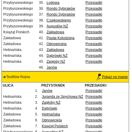
Przybyszewskiego
35.
Lodowa
Przesiadki
Przybyszewskiego
36.
Rondo Sybiraków
Przesiadki
Przybyszewskiego
37.
Rondo Sybiraków
Przesiadki
Przybyszewskiego
38.
Czajkowskiego
Przesiadki
Przybyszewskiego
39.
Augustów NŻ
Przesiadki
Książąt Polskich
40.
Zakładowa
Przesiadki
Zakładowa
41.
Piasta Kołodzieja
Przesiadki
Zakładowa
42.
Odnowiciela
Przesiadki
Hetmańska
43.
Zakładowa
Przesiadki
Hetmańska
44.
Dąbrówki NŻ
Przesiadki
Hetmańska
45.
Zagłoby NŻ
Przesiadki
46.
Janów
Teofilów Rojna
Pokaż na mapie
ULICA
PRZYSTANEK
PRZESIADKI
1.
Janów
Przesiadki
Hetmańska
2.
Juranda ze Spychowa NŻ
Przesiadki
Hetmańska
3.
Zagłoby NŻ
Przesiadki
Hetmańska
4.
Dąbrówki
Przesiadki
Zakładowa
5.
Hetmańska
Przesiadki
Zakładowa
6.
Odnowiciela
Przesiadki
Zakładowa
7.
Książąt Polskich
Przesiadki