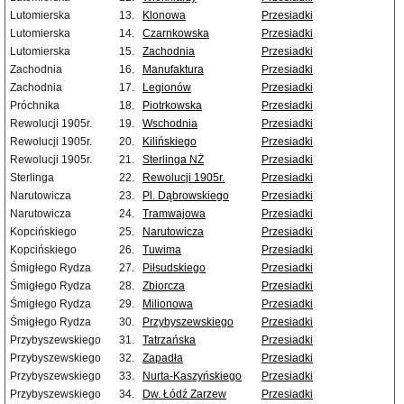
Lutomierska
13.
Klonowa
Przesiadki
Lutomierska
14.
Czarnkowska
Przesiadki
Lutomierska
15.
Zachodnia
Przesiadki
Zachodnia
16.
Manufaktura
Przesiadki
Zachodnia
17.
Legionów
Przesiadki
Próchnika
18.
Piotrkowska
Przesiadki
Rewolucji 1905r.
19.
Wschodnia
Przesiadki
Rewolucji 1905r.
20.
Kilińskiego
Przesiadki
Rewolucji 1905r.
21.
Sterlinga NŻ
Przesiadki
Sterlinga
22.
Rewolucji 1905r.
Przesiadki
Narutowicza
23.
Pl. Dąbrowskiego
Przesiadki
Narutowicza
24.
Tramwajowa
Przesiadki
Kopcińskiego
25.
Narutowicza
Przesiadki
Kopcińskiego
26.
Tuwima
Przesiadki
Śmigłego Rydza
27.
Piłsudskiego
Przesiadki
Śmigłego Rydza
28.
Zbiorcza
Przesiadki
Śmigłego Rydza
29.
Milionowa
Przesiadki
Śmigłego Rydza
30.
Przybyszewskiego
Przesiadki
Przybyszewskiego
31.
Tatrzańska
Przesiadki
Przybyszewskiego
32.
Zapadła
Przesiadki
Przybyszewskiego
33.
Nurta-Kaszyńskiego
Przesiadki
Przybyszewskiego
34.
Dw. Łódź Zarzew
Przesiadki