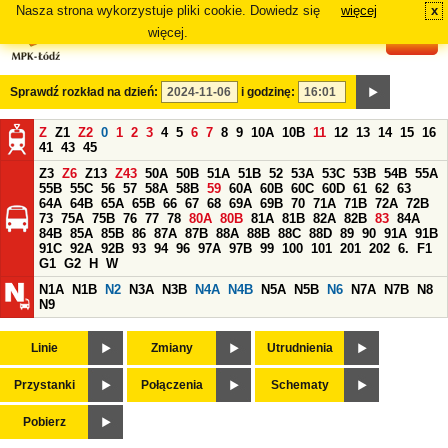
Nasza strona wykorzystuje pliki cookie. Dowiedz się
więcej
x
#
więcej.
Sprawdź rozkład na dzień:
i godzinę:
Z
Z1
Z2
0
1
2
3
4
5
6
7
8
9
10A
10B
11
12
13
14
15
16
41
43
45
Z3
Z6
Z13
Z43
50A
50B
51A
51B
52
53A
53C
53B
54B
55A
55B
55C
56
57
58A
58B
59
60A
60B
60C
60D
61
62
63
64A
64B
65A
65B
66
67
68
69A
69B
70
71A
71B
72A
72B
73
75A
75B
76
77
78
80A
80B
81A
81B
82A
82B
83
84A
84B
85A
85B
86
87A
87B
88A
88B
88C
88D
89
90
91A
91B
91C
92A
92B
93
94
96
97A
97B
99
100
101
201
202
6.
F1
G1
G2
H
W
N1A
N1B
N2
N3A
N3B
N4A
N4B
N5A
N5B
N6
N7A
N7B
N8
N9
Linie
Zmiany
Utrudnienia
Przystanki
Połączenia
Schematy
Pobierz