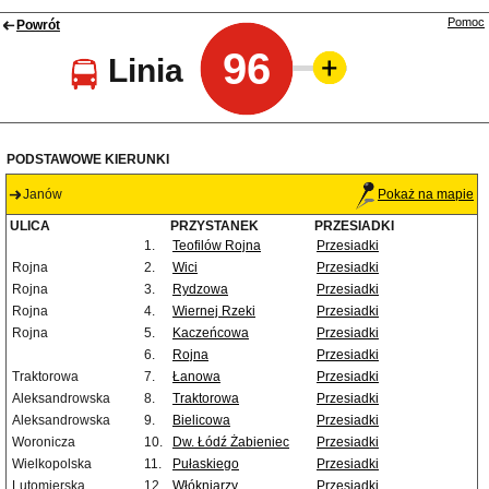
Pomoc
Powrót
96
Linia
PODSTAWOWE KIERUNKI
Janów
Pokaż na mapie
ULICA
PRZYSTANEK
PRZESIADKI
1.
Teofilów Rojna
Przesiadki
Rojna
2.
Wici
Przesiadki
Rojna
3.
Rydzowa
Przesiadki
Rojna
4.
Wiernej Rzeki
Przesiadki
Rojna
5.
Kaczeńcowa
Przesiadki
6.
Rojna
Przesiadki
Traktorowa
7.
Łanowa
Przesiadki
Aleksandrowska
8.
Traktorowa
Przesiadki
Aleksandrowska
9.
Bielicowa
Przesiadki
Woronicza
10.
Dw. Łódź Żabieniec
Przesiadki
Wielkopolska
11.
Pułaskiego
Przesiadki
Lutomierska
12.
Włókniarzy
Przesiadki