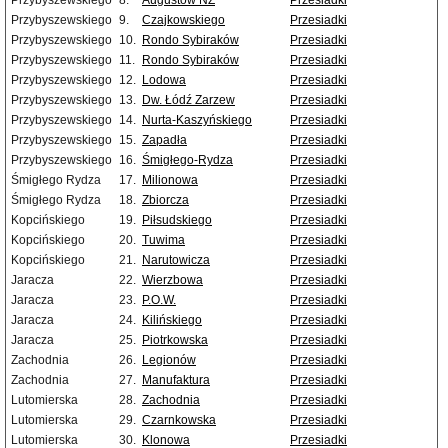
Przybyszewskiego
8.
Augustów NŻ
Przesiadki
Przybyszewskiego
9.
Czajkowskiego
Przesiadki
Przybyszewskiego
10.
Rondo Sybiraków
Przesiadki
Przybyszewskiego
11.
Rondo Sybiraków
Przesiadki
Przybyszewskiego
12.
Lodowa
Przesiadki
Przybyszewskiego
13.
Dw. Łódź Zarzew
Przesiadki
Przybyszewskiego
14.
Nurta-Kaszyńskiego
Przesiadki
Przybyszewskiego
15.
Zapadła
Przesiadki
Przybyszewskiego
16.
Śmigłego-Rydza
Przesiadki
Śmigłego Rydza
17.
Milionowa
Przesiadki
Śmigłego Rydza
18.
Zbiorcza
Przesiadki
Kopcińskiego
19.
Piłsudskiego
Przesiadki
Kopcińskiego
20.
Tuwima
Przesiadki
Kopcińskiego
21.
Narutowicza
Przesiadki
Jaracza
22.
Wierzbowa
Przesiadki
Jaracza
23.
P.O.W.
Przesiadki
Jaracza
24.
Kilińskiego
Przesiadki
Jaracza
25.
Piotrkowska
Przesiadki
Zachodnia
26.
Legionów
Przesiadki
Zachodnia
27.
Manufaktura
Przesiadki
Lutomierska
28.
Zachodnia
Przesiadki
Lutomierska
29.
Czarnkowska
Przesiadki
Lutomierska
30.
Klonowa
Przesiadki