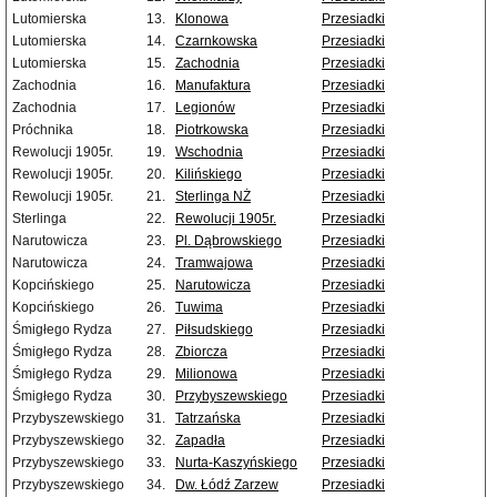
Lutomierska
13.
Klonowa
Przesiadki
Lutomierska
14.
Czarnkowska
Przesiadki
Lutomierska
15.
Zachodnia
Przesiadki
Zachodnia
16.
Manufaktura
Przesiadki
Zachodnia
17.
Legionów
Przesiadki
Próchnika
18.
Piotrkowska
Przesiadki
Rewolucji 1905r.
19.
Wschodnia
Przesiadki
Rewolucji 1905r.
20.
Kilińskiego
Przesiadki
Rewolucji 1905r.
21.
Sterlinga NŻ
Przesiadki
Sterlinga
22.
Rewolucji 1905r.
Przesiadki
Narutowicza
23.
Pl. Dąbrowskiego
Przesiadki
Narutowicza
24.
Tramwajowa
Przesiadki
Kopcińskiego
25.
Narutowicza
Przesiadki
Kopcińskiego
26.
Tuwima
Przesiadki
Śmigłego Rydza
27.
Piłsudskiego
Przesiadki
Śmigłego Rydza
28.
Zbiorcza
Przesiadki
Śmigłego Rydza
29.
Milionowa
Przesiadki
Śmigłego Rydza
30.
Przybyszewskiego
Przesiadki
Przybyszewskiego
31.
Tatrzańska
Przesiadki
Przybyszewskiego
32.
Zapadła
Przesiadki
Przybyszewskiego
33.
Nurta-Kaszyńskiego
Przesiadki
Przybyszewskiego
34.
Dw. Łódź Zarzew
Przesiadki