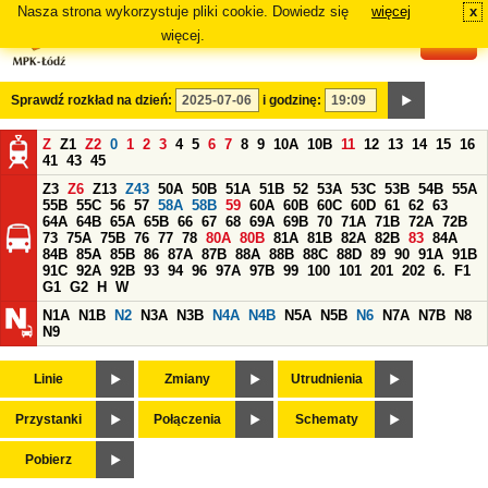
Nasza strona wykorzystuje pliki cookie. Dowiedz się
więcej
x
#
więcej.
Sprawdź rozkład na dzień:
i godzinę:
Z
Z1
Z2
0
1
2
3
4
5
6
7
8
9
10A
10B
11
12
13
14
15
16
41
43
45
Z3
Z6
Z13
Z43
50A
50B
51A
51B
52
53A
53C
53B
54B
55A
55B
55C
56
57
58A
58B
59
60A
60B
60C
60D
61
62
63
64A
64B
65A
65B
66
67
68
69A
69B
70
71A
71B
72A
72B
73
75A
75B
76
77
78
80A
80B
81A
81B
82A
82B
83
84A
84B
85A
85B
86
87A
87B
88A
88B
88C
88D
89
90
91A
91B
91C
92A
92B
93
94
96
97A
97B
99
100
101
201
202
6.
F1
G1
G2
H
W
N1A
N1B
N2
N3A
N3B
N4A
N4B
N5A
N5B
N6
N7A
N7B
N8
N9
Linie
Zmiany
Utrudnienia
Przystanki
Połączenia
Schematy
Pobierz