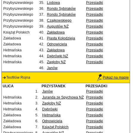
Przybyszewskiego
35.
Lodowa
Przesiadki
Przybyszewskiego
36.
Rondo Sybiraków
Przesiadki
Przybyszewskiego
37.
Rondo Sybiraków
Przesiadki
Przybyszewskiego
38.
Czajkowskiego
Przesiadki
Przybyszewskiego
39.
Augustów NŻ
Przesiadki
Książąt Polskich
40.
Zakładowa
Przesiadki
Zakładowa
41.
Piasta Kołodzieja
Przesiadki
Zakładowa
42.
Odnowiciela
Przesiadki
Hetmańska
43.
Zakładowa
Przesiadki
Hetmańska
44.
Dąbrówki NŻ
Przesiadki
Hetmańska
45.
Zagłoby NŻ
Przesiadki
46.
Janów
Teofilów Rojna
Pokaż na mapie
ULICA
PRZYSTANEK
PRZESIADKI
1.
Janów
Przesiadki
Hetmańska
2.
Juranda ze Spychowa NŻ
Przesiadki
Hetmańska
3.
Zagłoby NŻ
Przesiadki
Hetmańska
4.
Dąbrówki
Przesiadki
Zakładowa
5.
Hetmańska
Przesiadki
Zakładowa
6.
Odnowiciela
Przesiadki
Zakładowa
7.
Książąt Polskich
Przesiadki