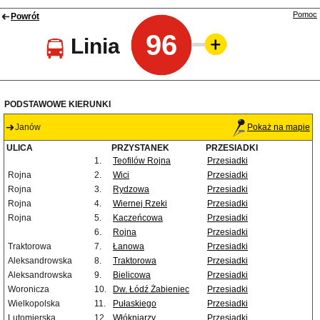
Pomoc
Powrót
96
Linia
PODSTAWOWE KIERUNKI
Janów
Pokaż na mapie
ULICA
PRZYSTANEK
PRZESIADKI
1.
Teofilów Rojna
Przesiadki
Rojna
2.
Wici
Przesiadki
Rojna
3.
Rydzowa
Przesiadki
Rojna
4.
Wiernej Rzeki
Przesiadki
Rojna
5.
Kaczeńcowa
Przesiadki
6.
Rojna
Przesiadki
Traktorowa
7.
Łanowa
Przesiadki
Aleksandrowska
8.
Traktorowa
Przesiadki
Aleksandrowska
9.
Bielicowa
Przesiadki
Woronicza
10.
Dw. Łódź Żabieniec
Przesiadki
Wielkopolska
11.
Pułaskiego
Przesiadki
Lutomierska
12.
Włókniarzy
Przesiadki