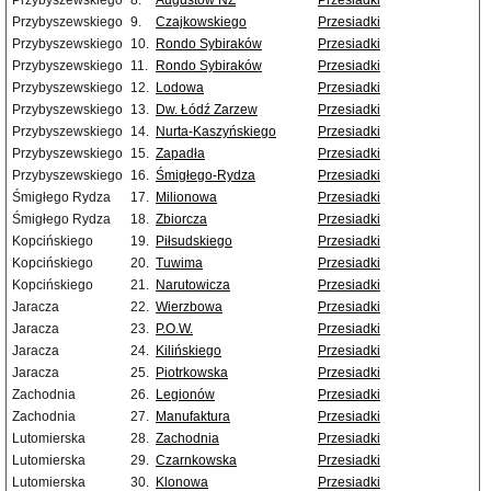
Przybyszewskiego
8.
Augustów NŻ
Przesiadki
Przybyszewskiego
9.
Czajkowskiego
Przesiadki
Przybyszewskiego
10.
Rondo Sybiraków
Przesiadki
Przybyszewskiego
11.
Rondo Sybiraków
Przesiadki
Przybyszewskiego
12.
Lodowa
Przesiadki
Przybyszewskiego
13.
Dw. Łódź Zarzew
Przesiadki
Przybyszewskiego
14.
Nurta-Kaszyńskiego
Przesiadki
Przybyszewskiego
15.
Zapadła
Przesiadki
Przybyszewskiego
16.
Śmigłego-Rydza
Przesiadki
Śmigłego Rydza
17.
Milionowa
Przesiadki
Śmigłego Rydza
18.
Zbiorcza
Przesiadki
Kopcińskiego
19.
Piłsudskiego
Przesiadki
Kopcińskiego
20.
Tuwima
Przesiadki
Kopcińskiego
21.
Narutowicza
Przesiadki
Jaracza
22.
Wierzbowa
Przesiadki
Jaracza
23.
P.O.W.
Przesiadki
Jaracza
24.
Kilińskiego
Przesiadki
Jaracza
25.
Piotrkowska
Przesiadki
Zachodnia
26.
Legionów
Przesiadki
Zachodnia
27.
Manufaktura
Przesiadki
Lutomierska
28.
Zachodnia
Przesiadki
Lutomierska
29.
Czarnkowska
Przesiadki
Lutomierska
30.
Klonowa
Przesiadki