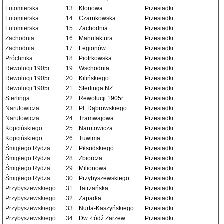
Lutomierska
13.
Klonowa
Przesiadki
Lutomierska
14.
Czarnkowska
Przesiadki
Lutomierska
15.
Zachodnia
Przesiadki
Zachodnia
16.
Manufaktura
Przesiadki
Zachodnia
17.
Legionów
Przesiadki
Próchnika
18.
Piotrkowska
Przesiadki
Rewolucji 1905r.
19.
Wschodnia
Przesiadki
Rewolucji 1905r.
20.
Kilińskiego
Przesiadki
Rewolucji 1905r.
21.
Sterlinga NŻ
Przesiadki
Sterlinga
22.
Rewolucji 1905r.
Przesiadki
Narutowicza
23.
Pl. Dąbrowskiego
Przesiadki
Narutowicza
24.
Tramwajowa
Przesiadki
Kopcińskiego
25.
Narutowicza
Przesiadki
Kopcińskiego
26.
Tuwima
Przesiadki
Śmigłego Rydza
27.
Piłsudskiego
Przesiadki
Śmigłego Rydza
28.
Zbiorcza
Przesiadki
Śmigłego Rydza
29.
Milionowa
Przesiadki
Śmigłego Rydza
30.
Przybyszewskiego
Przesiadki
Przybyszewskiego
31.
Tatrzańska
Przesiadki
Przybyszewskiego
32.
Zapadła
Przesiadki
Przybyszewskiego
33.
Nurta-Kaszyńskiego
Przesiadki
Przybyszewskiego
34.
Dw. Łódź Zarzew
Przesiadki