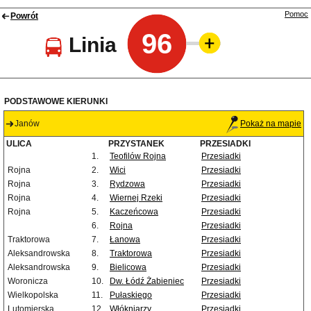
Pomoc
Powrót
96
Linia
PODSTAWOWE KIERUNKI
Janów
Pokaż na mapie
ULICA
PRZYSTANEK
PRZESIADKI
1.
Teofilów Rojna
Przesiadki
Rojna
2.
Wici
Przesiadki
Rojna
3.
Rydzowa
Przesiadki
Rojna
4.
Wiernej Rzeki
Przesiadki
Rojna
5.
Kaczeńcowa
Przesiadki
6.
Rojna
Przesiadki
Traktorowa
7.
Łanowa
Przesiadki
Aleksandrowska
8.
Traktorowa
Przesiadki
Aleksandrowska
9.
Bielicowa
Przesiadki
Woronicza
10.
Dw. Łódź Żabieniec
Przesiadki
Wielkopolska
11.
Pułaskiego
Przesiadki
Lutomierska
12.
Włókniarzy
Przesiadki