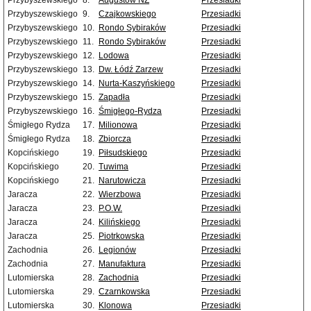
Przybyszewskiego
8.
Augustów NŻ
Przesiadki
Przybyszewskiego
9.
Czajkowskiego
Przesiadki
Przybyszewskiego
10.
Rondo Sybiraków
Przesiadki
Przybyszewskiego
11.
Rondo Sybiraków
Przesiadki
Przybyszewskiego
12.
Lodowa
Przesiadki
Przybyszewskiego
13.
Dw. Łódź Zarzew
Przesiadki
Przybyszewskiego
14.
Nurta-Kaszyńskiego
Przesiadki
Przybyszewskiego
15.
Zapadła
Przesiadki
Przybyszewskiego
16.
Śmigłego-Rydza
Przesiadki
Śmigłego Rydza
17.
Milionowa
Przesiadki
Śmigłego Rydza
18.
Zbiorcza
Przesiadki
Kopcińskiego
19.
Piłsudskiego
Przesiadki
Kopcińskiego
20.
Tuwima
Przesiadki
Kopcińskiego
21.
Narutowicza
Przesiadki
Jaracza
22.
Wierzbowa
Przesiadki
Jaracza
23.
P.O.W.
Przesiadki
Jaracza
24.
Kilińskiego
Przesiadki
Jaracza
25.
Piotrkowska
Przesiadki
Zachodnia
26.
Legionów
Przesiadki
Zachodnia
27.
Manufaktura
Przesiadki
Lutomierska
28.
Zachodnia
Przesiadki
Lutomierska
29.
Czarnkowska
Przesiadki
Lutomierska
30.
Klonowa
Przesiadki