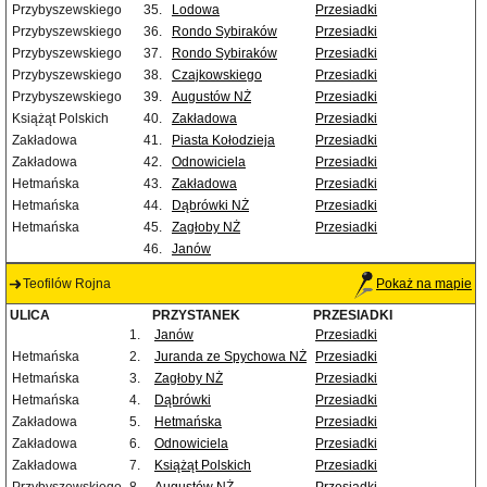
Przybyszewskiego
35.
Lodowa
Przesiadki
Przybyszewskiego
36.
Rondo Sybiraków
Przesiadki
Przybyszewskiego
37.
Rondo Sybiraków
Przesiadki
Przybyszewskiego
38.
Czajkowskiego
Przesiadki
Przybyszewskiego
39.
Augustów NŻ
Przesiadki
Książąt Polskich
40.
Zakładowa
Przesiadki
Zakładowa
41.
Piasta Kołodzieja
Przesiadki
Zakładowa
42.
Odnowiciela
Przesiadki
Hetmańska
43.
Zakładowa
Przesiadki
Hetmańska
44.
Dąbrówki NŻ
Przesiadki
Hetmańska
45.
Zagłoby NŻ
Przesiadki
46.
Janów
Teofilów Rojna
Pokaż na mapie
ULICA
PRZYSTANEK
PRZESIADKI
1.
Janów
Przesiadki
Hetmańska
2.
Juranda ze Spychowa NŻ
Przesiadki
Hetmańska
3.
Zagłoby NŻ
Przesiadki
Hetmańska
4.
Dąbrówki
Przesiadki
Zakładowa
5.
Hetmańska
Przesiadki
Zakładowa
6.
Odnowiciela
Przesiadki
Zakładowa
7.
Książąt Polskich
Przesiadki