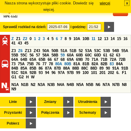
Nasza strona wykorzystuje pliki cookie. Dowiedz się
więcej
x
#
więcej.
Sprawdź rozkład na dzień:
i godzinę:
Z
Z1
Z2
0
1
2
3
4
5
6
7
8
9
10A
10B
11
12
13
14
15
16
41
43
45
Z3
Z6
Z13
Z43
50A
50B
51A
51B
52
53A
53C
53B
54B
55A
55B
55C
56
57
58A
58B
59
60A
60B
60C
60D
61
62
63
64A
64B
65A
65B
66
67
68
69A
69B
70
71A
71B
72A
72B
73
75A
75B
76
77
78
80A
80B
81A
81B
82A
82B
83
84A
84B
85A
85B
86
87A
87B
88A
88B
88C
88D
89
90
91A
91B
91C
92A
92B
93
94
96
97A
97B
99
100
101
201
202
6.
F1
G1
G2
H
W
N1A
N1B
N2
N3A
N3B
N4A
N4B
N5A
N5B
N6
N7A
N7B
N8
N9
Linie
Zmiany
Utrudnienia
Przystanki
Połączenia
Schematy
Pobierz