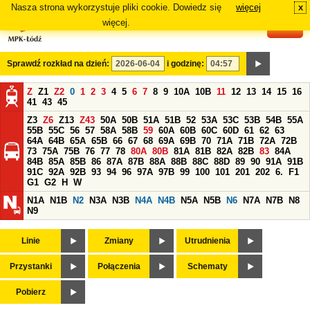
Nasza strona wykorzystuje pliki cookie. Dowiedz się
więcej
x
#
więcej.
Sprawdź rozkład na dzień:
i godzinę:
Z
Z1
Z2
0
1
2
3
4
5
6
7
8
9
10A
10B
11
12
13
14
15
16
41
43
45
Z3
Z6
Z13
Z43
50A
50B
51A
51B
52
53A
53C
53B
54B
55A
55B
55C
56
57
58A
58B
59
60A
60B
60C
60D
61
62
63
64A
64B
65A
65B
66
67
68
69A
69B
70
71A
71B
72A
72B
73
75A
75B
76
77
78
80A
80B
81A
81B
82A
82B
83
84A
84B
85A
85B
86
87A
87B
88A
88B
88C
88D
89
90
91A
91B
91C
92A
92B
93
94
96
97A
97B
99
100
101
201
202
6.
F1
G1
G2
H
W
N1A
N1B
N2
N3A
N3B
N4A
N4B
N5A
N5B
N6
N7A
N7B
N8
N9
Linie
Zmiany
Utrudnienia
Przystanki
Połączenia
Schematy
Pobierz