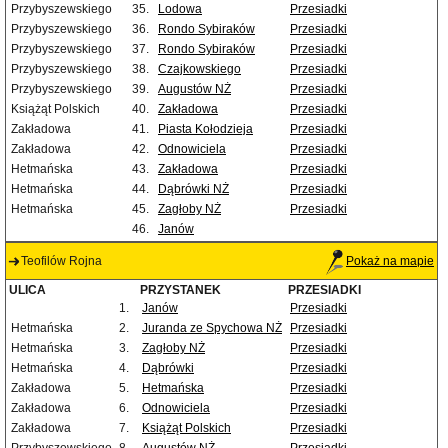
Przybyszewskiego
35.
Lodowa
Przesiadki
Przybyszewskiego
36.
Rondo Sybiraków
Przesiadki
Przybyszewskiego
37.
Rondo Sybiraków
Przesiadki
Przybyszewskiego
38.
Czajkowskiego
Przesiadki
Przybyszewskiego
39.
Augustów NŻ
Przesiadki
Książąt Polskich
40.
Zakładowa
Przesiadki
Zakładowa
41.
Piasta Kołodzieja
Przesiadki
Zakładowa
42.
Odnowiciela
Przesiadki
Hetmańska
43.
Zakładowa
Przesiadki
Hetmańska
44.
Dąbrówki NŻ
Przesiadki
Hetmańska
45.
Zagłoby NŻ
Przesiadki
46.
Janów
Teofilów Rojna
Pokaż na mapie
ULICA
PRZYSTANEK
PRZESIADKI
1.
Janów
Przesiadki
Hetmańska
2.
Juranda ze Spychowa NŻ
Przesiadki
Hetmańska
3.
Zagłoby NŻ
Przesiadki
Hetmańska
4.
Dąbrówki
Przesiadki
Zakładowa
5.
Hetmańska
Przesiadki
Zakładowa
6.
Odnowiciela
Przesiadki
Zakładowa
7.
Książąt Polskich
Przesiadki