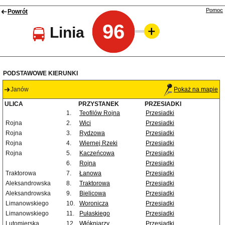
Pomoc
Powrót
96
Linia
PODSTAWOWE KIERUNKI
Janów
Pokaż na mapie
ULICA
PRZYSTANEK
PRZESIADKI
1.
Teofilów Rojna
Przesiadki
Rojna
2.
Wici
Przesiadki
Rojna
3.
Rydzowa
Przesiadki
Rojna
4.
Wiernej Rzeki
Przesiadki
Rojna
5.
Kaczeńcowa
Przesiadki
6.
Rojna
Przesiadki
Traktorowa
7.
Łanowa
Przesiadki
Aleksandrowska
8.
Traktorowa
Przesiadki
Aleksandrowska
9.
Bielicowa
Przesiadki
Limanowskiego
10.
Woronicza
Przesiadki
Limanowskiego
11.
Pułaskiego
Przesiadki
Lutomierska
12.
Włókniarzy
Przesiadki