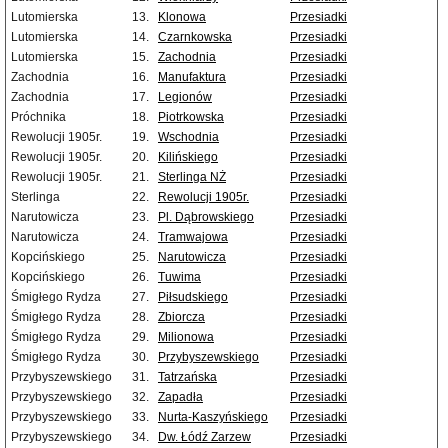
Lutomierska
13.
Klonowa
Przesiadki
Lutomierska
14.
Czarnkowska
Przesiadki
Lutomierska
15.
Zachodnia
Przesiadki
Zachodnia
16.
Manufaktura
Przesiadki
Zachodnia
17.
Legionów
Przesiadki
Próchnika
18.
Piotrkowska
Przesiadki
Rewolucji 1905r.
19.
Wschodnia
Przesiadki
Rewolucji 1905r.
20.
Kilińskiego
Przesiadki
Rewolucji 1905r.
21.
Sterlinga NŻ
Przesiadki
Sterlinga
22.
Rewolucji 1905r.
Przesiadki
Narutowicza
23.
Pl. Dąbrowskiego
Przesiadki
Narutowicza
24.
Tramwajowa
Przesiadki
Kopcińskiego
25.
Narutowicza
Przesiadki
Kopcińskiego
26.
Tuwima
Przesiadki
Śmigłego Rydza
27.
Piłsudskiego
Przesiadki
Śmigłego Rydza
28.
Zbiorcza
Przesiadki
Śmigłego Rydza
29.
Milionowa
Przesiadki
Śmigłego Rydza
30.
Przybyszewskiego
Przesiadki
Przybyszewskiego
31.
Tatrzańska
Przesiadki
Przybyszewskiego
32.
Zapadła
Przesiadki
Przybyszewskiego
33.
Nurta-Kaszyńskiego
Przesiadki
Przybyszewskiego
34.
Dw. Łódź Zarzew
Przesiadki