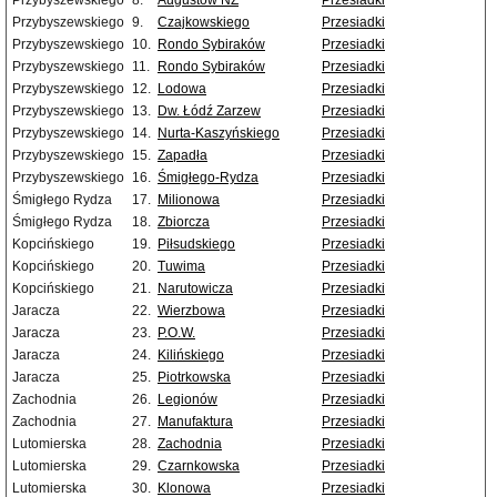
Przybyszewskiego
8.
Augustów NŻ
Przesiadki
Przybyszewskiego
9.
Czajkowskiego
Przesiadki
Przybyszewskiego
10.
Rondo Sybiraków
Przesiadki
Przybyszewskiego
11.
Rondo Sybiraków
Przesiadki
Przybyszewskiego
12.
Lodowa
Przesiadki
Przybyszewskiego
13.
Dw. Łódź Zarzew
Przesiadki
Przybyszewskiego
14.
Nurta-Kaszyńskiego
Przesiadki
Przybyszewskiego
15.
Zapadła
Przesiadki
Przybyszewskiego
16.
Śmigłego-Rydza
Przesiadki
Śmigłego Rydza
17.
Milionowa
Przesiadki
Śmigłego Rydza
18.
Zbiorcza
Przesiadki
Kopcińskiego
19.
Piłsudskiego
Przesiadki
Kopcińskiego
20.
Tuwima
Przesiadki
Kopcińskiego
21.
Narutowicza
Przesiadki
Jaracza
22.
Wierzbowa
Przesiadki
Jaracza
23.
P.O.W.
Przesiadki
Jaracza
24.
Kilińskiego
Przesiadki
Jaracza
25.
Piotrkowska
Przesiadki
Zachodnia
26.
Legionów
Przesiadki
Zachodnia
27.
Manufaktura
Przesiadki
Lutomierska
28.
Zachodnia
Przesiadki
Lutomierska
29.
Czarnkowska
Przesiadki
Lutomierska
30.
Klonowa
Przesiadki