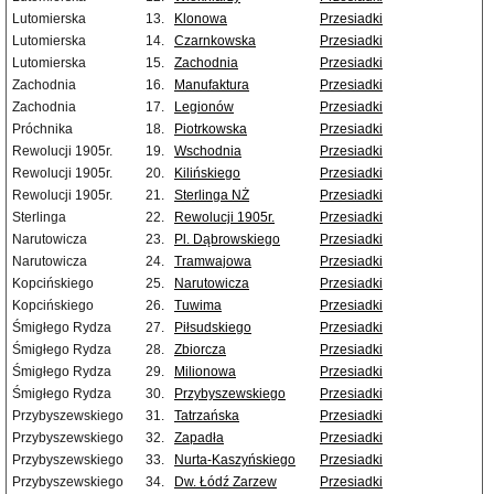
Lutomierska
13.
Klonowa
Przesiadki
Lutomierska
14.
Czarnkowska
Przesiadki
Lutomierska
15.
Zachodnia
Przesiadki
Zachodnia
16.
Manufaktura
Przesiadki
Zachodnia
17.
Legionów
Przesiadki
Próchnika
18.
Piotrkowska
Przesiadki
Rewolucji 1905r.
19.
Wschodnia
Przesiadki
Rewolucji 1905r.
20.
Kilińskiego
Przesiadki
Rewolucji 1905r.
21.
Sterlinga NŻ
Przesiadki
Sterlinga
22.
Rewolucji 1905r.
Przesiadki
Narutowicza
23.
Pl. Dąbrowskiego
Przesiadki
Narutowicza
24.
Tramwajowa
Przesiadki
Kopcińskiego
25.
Narutowicza
Przesiadki
Kopcińskiego
26.
Tuwima
Przesiadki
Śmigłego Rydza
27.
Piłsudskiego
Przesiadki
Śmigłego Rydza
28.
Zbiorcza
Przesiadki
Śmigłego Rydza
29.
Milionowa
Przesiadki
Śmigłego Rydza
30.
Przybyszewskiego
Przesiadki
Przybyszewskiego
31.
Tatrzańska
Przesiadki
Przybyszewskiego
32.
Zapadła
Przesiadki
Przybyszewskiego
33.
Nurta-Kaszyńskiego
Przesiadki
Przybyszewskiego
34.
Dw. Łódź Zarzew
Przesiadki