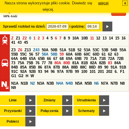
Nasza strona wykorzystuje pliki cookie. Dowiedz się
więcej
x
#
więcej.
Sprawdź rozkład na dzień:
i godzinę:
Z
Z1
Z2
0
1
2
3
4
5
6
7
8
9
10A
10B
11
12
13
14
15
16
41
43
45
Z3
Z6
Z13
Z43
50A
50B
51A
51B
52
53A
53C
53B
54B
55A
55B
55C
56
57
58A
58B
59
60A
60B
60C
60D
61
62
63
64A
64B
65A
65B
66
67
68
69A
69B
70
71A
71B
72A
72B
73
75A
75B
76
77
78
80A
80B
81A
81B
82A
82B
83
84A
84B
85A
85B
86
87A
87B
88A
88B
88C
88D
89
90
91A
91B
91C
92A
92B
93
94
96
97A
97B
99
100
101
201
202
6.
F1
G1
G2
H
W
N1A
N1B
N2
N3A
N3B
N4A
N4B
N5A
N5B
N6
N7A
N7B
N8
N9
Linie
Zmiany
Utrudnienia
Przystanki
Połączenia
Schematy
Pobierz