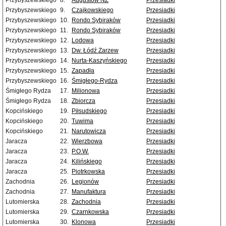
Przybyszewskiego
8.
Augustów NŻ
Przesiadki
Przybyszewskiego
9.
Czajkowskiego
Przesiadki
Przybyszewskiego
10.
Rondo Sybiraków
Przesiadki
Przybyszewskiego
11.
Rondo Sybiraków
Przesiadki
Przybyszewskiego
12.
Lodowa
Przesiadki
Przybyszewskiego
13.
Dw. Łódź Zarzew
Przesiadki
Przybyszewskiego
14.
Nurta-Kaszyńskiego
Przesiadki
Przybyszewskiego
15.
Zapadła
Przesiadki
Przybyszewskiego
16.
Śmigłego-Rydza
Przesiadki
Śmigłego Rydza
17.
Milionowa
Przesiadki
Śmigłego Rydza
18.
Zbiorcza
Przesiadki
Kopcińskiego
19.
Piłsudskiego
Przesiadki
Kopcińskiego
20.
Tuwima
Przesiadki
Kopcińskiego
21.
Narutowicza
Przesiadki
Jaracza
22.
Wierzbowa
Przesiadki
Jaracza
23.
P.O.W.
Przesiadki
Jaracza
24.
Kilińskiego
Przesiadki
Jaracza
25.
Piotrkowska
Przesiadki
Zachodnia
26.
Legionów
Przesiadki
Zachodnia
27.
Manufaktura
Przesiadki
Lutomierska
28.
Zachodnia
Przesiadki
Lutomierska
29.
Czarnkowska
Przesiadki
Lutomierska
30.
Klonowa
Przesiadki