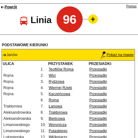
Pomoc
Powrót
96
Linia
PODSTAWOWE KIERUNKI
Janów
Pokaż na mapie
ULICA
PRZYSTANEK
PRZESIADKI
1.
Teofilów Rojna
Przesiadki
Rojna
2.
Wici
Przesiadki
Rojna
3.
Rydzowa
Przesiadki
Rojna
4.
Wiernej Rzeki
Przesiadki
Rojna
5.
Kaczeńcowa
Przesiadki
6.
Rojna
Przesiadki
Traktorowa
7.
Łanowa
Przesiadki
Aleksandrowska
8.
Traktorowa
Przesiadki
Aleksandrowska
9.
Bielicowa
Przesiadki
Limanowskiego
10.
Woronicza
Przesiadki
Limanowskiego
11.
Pułaskiego
Przesiadki
Lutomierska
12.
Włókniarzy
Przesiadki