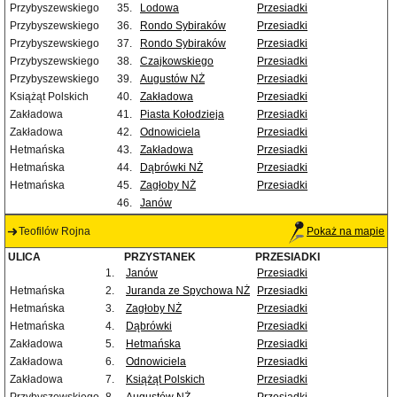
Przybyszewskiego
35.
Lodowa
Przesiadki
Przybyszewskiego
36.
Rondo Sybiraków
Przesiadki
Przybyszewskiego
37.
Rondo Sybiraków
Przesiadki
Przybyszewskiego
38.
Czajkowskiego
Przesiadki
Przybyszewskiego
39.
Augustów NŻ
Przesiadki
Książąt Polskich
40.
Zakładowa
Przesiadki
Zakładowa
41.
Piasta Kołodzieja
Przesiadki
Zakładowa
42.
Odnowiciela
Przesiadki
Hetmańska
43.
Zakładowa
Przesiadki
Hetmańska
44.
Dąbrówki NŻ
Przesiadki
Hetmańska
45.
Zagłoby NŻ
Przesiadki
46.
Janów
Teofilów Rojna
Pokaż na mapie
ULICA
PRZYSTANEK
PRZESIADKI
1.
Janów
Przesiadki
Hetmańska
2.
Juranda ze Spychowa NŻ
Przesiadki
Hetmańska
3.
Zagłoby NŻ
Przesiadki
Hetmańska
4.
Dąbrówki
Przesiadki
Zakładowa
5.
Hetmańska
Przesiadki
Zakładowa
6.
Odnowiciela
Przesiadki
Zakładowa
7.
Książąt Polskich
Przesiadki