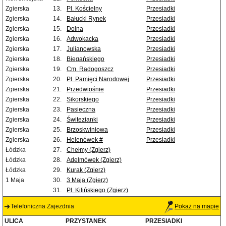
Zgierska
13.
Pl. Kościelny
Przesiadki
Zgierska
14.
Bałucki Rynek
Przesiadki
Zgierska
15.
Dolna
Przesiadki
Zgierska
16.
Adwokacka
Przesiadki
Zgierska
17.
Julianowska
Przesiadki
Zgierska
18.
Biegańskiego
Przesiadki
Zgierska
19.
Cm. Radogoszcz
Przesiadki
Zgierska
20.
Pl. Pamięci Narodowej
Przesiadki
Zgierska
21.
Przedwiośnie
Przesiadki
Zgierska
22.
Sikorskiego
Przesiadki
Zgierska
23.
Pasieczna
Przesiadki
Zgierska
24.
Świtezianki
Przesiadki
Zgierska
25.
Brzoskwiniowa
Przesiadki
Zgierska
26.
Helenówek #
Przesiadki
Łódzka
27.
Chełmy (Zgierz)
Łódzka
28.
Adelmówek (Zgierz)
Łódzka
29.
Kurak (Zgierz)
1 Maja
30.
3 Maja (Zgierz)
31.
Pl. Kilińskiego (Zgierz)
Telefoniczna Zajezdnia
Pokaż na mapie
ULICA
PRZYSTANEK
PRZESIADKI