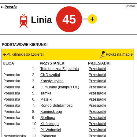
Pomoc
Powrót
45
Linia
PODSTAWOWE KIERUNKI
Pl. Kilińskiego (Zgierz)
Pokaż na mapie
ULICA
PRZYSTANEK
PRZESIADKI
1.
Telefoniczna Zajezdnia
Przesiadki
Pomorska
2.
CKD szpital
Przesiadki
Pomorska
3.
Konstytucyjna
Przesiadki
Pomorska
4.
Lumumby (kampus UŁ)
Przesiadki
Pomorska
5.
Tamka
Przesiadki
Pomorska
6.
Matejki
Przesiadki
Pomorska
7.
Rondo Solidarności
Przesiadki
Pomorska
8.
Kamińskiego
Przesiadki
Pomorska
9.
Sterlinga
Przesiadki
Pomorska
10.
Kilińskiego
Przesiadki
11.
Pl. Wolności
Przesiadki
Nowomiejska
12.
Północna
Przesiadki