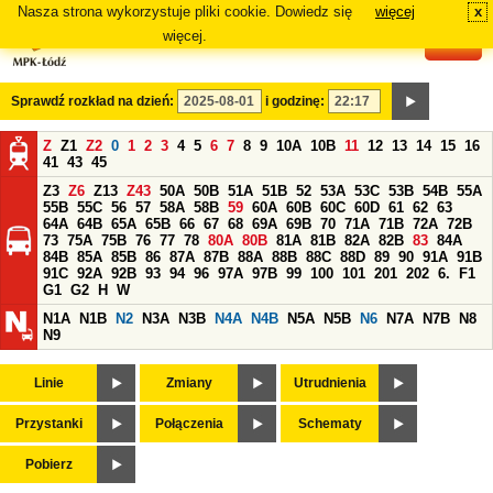
Nasza strona wykorzystuje pliki cookie. Dowiedz się
więcej
x
#
więcej.
Sprawdź rozkład na dzień:
i godzinę:
Z
Z1
Z2
0
1
2
3
4
5
6
7
8
9
10A
10B
11
12
13
14
15
16
41
43
45
Z3
Z6
Z13
Z43
50A
50B
51A
51B
52
53A
53C
53B
54B
55A
55B
55C
56
57
58A
58B
59
60A
60B
60C
60D
61
62
63
64A
64B
65A
65B
66
67
68
69A
69B
70
71A
71B
72A
72B
73
75A
75B
76
77
78
80A
80B
81A
81B
82A
82B
83
84A
84B
85A
85B
86
87A
87B
88A
88B
88C
88D
89
90
91A
91B
91C
92A
92B
93
94
96
97A
97B
99
100
101
201
202
6.
F1
G1
G2
H
W
N1A
N1B
N2
N3A
N3B
N4A
N4B
N5A
N5B
N6
N7A
N7B
N8
N9
Linie
Zmiany
Utrudnienia
Przystanki
Połączenia
Schematy
Pobierz