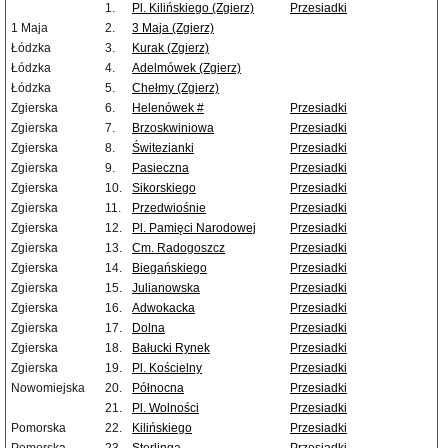
1.
Pl. Kilińskiego (Zgierz)
Przesiadki
1 Maja
2.
3 Maja (Zgierz)
Łódzka
3.
Kurak (Zgierz)
Łódzka
4.
Adelmówek (Zgierz)
Łódzka
5.
Chełmy (Zgierz)
Zgierska
6.
Helenówek #
Przesiadki
Zgierska
7.
Brzoskwiniowa
Przesiadki
Zgierska
8.
Świtezianki
Przesiadki
Zgierska
9.
Pasieczna
Przesiadki
Zgierska
10.
Sikorskiego
Przesiadki
Zgierska
11.
Przedwiośnie
Przesiadki
Zgierska
12.
Pl. Pamięci Narodowej
Przesiadki
Zgierska
13.
Cm. Radogoszcz
Przesiadki
Zgierska
14.
Biegańskiego
Przesiadki
Zgierska
15.
Julianowska
Przesiadki
Zgierska
16.
Adwokacka
Przesiadki
Zgierska
17.
Dolna
Przesiadki
Zgierska
18.
Bałucki Rynek
Przesiadki
Zgierska
19.
Pl. Kościelny
Przesiadki
Nowomiejska
20.
Północna
Przesiadki
21.
Pl. Wolności
Przesiadki
Pomorska
22.
Kilińskiego
Przesiadki