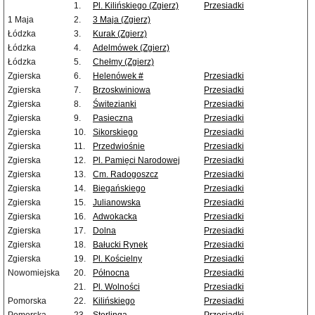
1.
Pl. Kilińskiego (Zgierz)
Przesiadki
1 Maja
2.
3 Maja (Zgierz)
Łódzka
3.
Kurak (Zgierz)
Łódzka
4.
Adelmówek (Zgierz)
Łódzka
5.
Chełmy (Zgierz)
Zgierska
6.
Helenówek #
Przesiadki
Zgierska
7.
Brzoskwiniowa
Przesiadki
Zgierska
8.
Świtezianki
Przesiadki
Zgierska
9.
Pasieczna
Przesiadki
Zgierska
10.
Sikorskiego
Przesiadki
Zgierska
11.
Przedwiośnie
Przesiadki
Zgierska
12.
Pl. Pamięci Narodowej
Przesiadki
Zgierska
13.
Cm. Radogoszcz
Przesiadki
Zgierska
14.
Biegańskiego
Przesiadki
Zgierska
15.
Julianowska
Przesiadki
Zgierska
16.
Adwokacka
Przesiadki
Zgierska
17.
Dolna
Przesiadki
Zgierska
18.
Bałucki Rynek
Przesiadki
Zgierska
19.
Pl. Kościelny
Przesiadki
Nowomiejska
20.
Północna
Przesiadki
21.
Pl. Wolności
Przesiadki
Pomorska
22.
Kilińskiego
Przesiadki