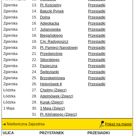
Zgierska
13.
Pl. Kościelny
Przesiadki
Zgierska
14.
Bałucki Rynek
Przesiadki
Zgierska
15.
Dolna
Przesiadki
Zgierska
16.
Adwokacka
Przesiadki
Zgierska
17.
Julianowska
Przesiadki
Zgierska
18.
Biegańskiego
Przesiadki
Zgierska
19.
Cm. Radogoszcz
Przesiadki
Zgierska
20.
Pl. Pamięci Narodowej
Przesiadki
Zgierska
21.
Przedwiośnie
Przesiadki
Zgierska
22.
Sikorskiego
Przesiadki
Zgierska
23.
Pasieczna
Przesiadki
Zgierska
24.
Świtezianki
Przesiadki
Zgierska
25.
Brzoskwiniowa
Przesiadki
Zgierska
26.
Helenówek #
Przesiadki
Łódzka
27.
Chełmy (Zgierz)
Łódzka
28.
Adelmówek (Zgierz)
Łódzka
29.
Kurak (Zgierz)
1 Maja
30.
3 Maja (Zgierz)
31.
Pl. Kilińskiego (Zgierz)
Telefoniczna Zajezdnia
Pokaż na mapie
ULICA
PRZYSTANEK
PRZESIADKI