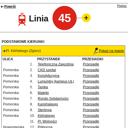
Pomoc
Powrót
45
Linia
PODSTAWOWE KIERUNKI
Pl. Kilińskiego (Zgierz)
Pokaż na mapie
ULICA
PRZYSTANEK
PRZESIADKI
1.
Telefoniczna Zajezdnia
Przesiadki
Pomorska
2.
CKD szpital
Przesiadki
Pomorska
3.
Konstytucyjna
Przesiadki
Pomorska
4.
Lumumby (kampus UŁ)
Przesiadki
Pomorska
5.
Tamka
Przesiadki
Pomorska
6.
Matejki
Przesiadki
Pomorska
7.
Rondo Solidarności
Przesiadki
Pomorska
8.
Kamińskiego
Przesiadki
Pomorska
9.
Sterlinga
Przesiadki
Pomorska
10.
Kilińskiego
Przesiadki
11.
Pl. Wolności
Przesiadki
Nowomiejska
12.
Północna
Przesiadki