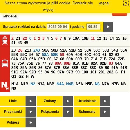
Nasza strona wykorzystuje pliki cookie. Dowiedz się
więcej
x
#
więcej.
Sprawdź rozkład na dzień:
i godzinę:
Z
Z1
Z2
0
1
2
3
4
5
6
7
8
9
10A
10B
11
12
13
14
15
16
41
43
45
Z3
Z6
Z13
Z43
50A
50B
51A
51B
52
53A
53C
53B
54B
55A
55B
55C
56
57
58A
58B
59
60A
60B
60C
60D
61
62
63
64A
64B
65A
65B
66
67
68
69A
69B
70
71A
71B
72A
72B
73
75A
75B
76
77
78
80A
80B
81A
81B
82A
82B
83
84A
84B
85A
85B
86
87A
87B
88A
88B
88C
88D
89
90
91A
91B
91C
92A
92B
93
94
96
97A
97B
99
100
101
201
202
6.
F1
G1
G2
H
W
N1A
N1B
N2
N3A
N3B
N4A
N4B
N5A
N5B
N6
N7A
N7B
N8
N9
Linie
Zmiany
Utrudnienia
Przystanki
Połączenia
Schematy
Pobierz