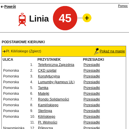
Pomoc
Powrót
45
Linia
PODSTAWOWE KIERUNKI
Pl. Kilińskiego (Zgierz)
Pokaż na mapie
ULICA
PRZYSTANEK
PRZESIADKI
1.
Telefoniczna Zajezdnia
Przesiadki
Pomorska
2.
CKD szpital
Przesiadki
Pomorska
3.
Konstytucyjna
Przesiadki
Pomorska
4.
Lumumby (kampus UŁ)
Przesiadki
Pomorska
5.
Tamka
Przesiadki
Pomorska
6.
Matejki
Przesiadki
Pomorska
7.
Rondo Solidarności
Przesiadki
Pomorska
8.
Kamińskiego
Przesiadki
Pomorska
9.
Sterlinga
Przesiadki
Pomorska
10.
Kilińskiego
Przesiadki
11.
Pl. Wolności
Przesiadki
Nowomiejska
12.
Północna
Przesiadki