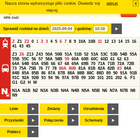
Nasza strona wykorzystuje pliki cookie. Dowiedz się
więcej
x
#
więcej.
Sprawdź rozkład na dzień:
i godzinę:
Z
Z1
Z2
0
1
2
3
4
5
6
7
8
9
10A
10B
11
12
13
14
15
16
41
43
45
Z3
Z6
Z13
Z43
50A
50B
51A
51B
52
53A
53C
53B
54B
55A
55B
55C
56
57
58A
58B
59
60A
60B
60C
60D
61
62
63
64A
64B
65A
65B
66
67
68
69A
69B
70
71A
71B
72A
72B
73
75A
75B
76
77
78
80A
80B
81A
81B
82A
82B
83
84A
84B
85A
85B
86
87A
87B
88A
88B
88C
88D
89
90
91A
91B
91C
92A
92B
93
94
96
97A
97B
99
100
101
201
202
6.
F1
G1
G2
H
W
N1A
N1B
N2
N3A
N3B
N4A
N4B
N5A
N5B
N6
N7A
N7B
N8
N9
Linie
Zmiany
Utrudnienia
Przystanki
Połączenia
Schematy
Pobierz