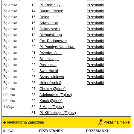
Zgierska
13.
Pl. Kościelny
Przesiadki
Zgierska
14.
Bałucki Rynek
Przesiadki
Zgierska
15.
Dolna
Przesiadki
Zgierska
16.
Adwokacka
Przesiadki
Zgierska
17.
Julianowska
Przesiadki
Zgierska
18.
Biegańskiego
Przesiadki
Zgierska
19.
Cm. Radogoszcz
Przesiadki
Zgierska
20.
Pl. Pamięci Narodowej
Przesiadki
Zgierska
21.
Przedwiośnie
Przesiadki
Zgierska
22.
Sikorskiego
Przesiadki
Zgierska
23.
Pasieczna
Przesiadki
Zgierska
24.
Świtezianki
Przesiadki
Zgierska
25.
Brzoskwiniowa
Przesiadki
Zgierska
26.
Helenówek #
Przesiadki
Łódzka
27.
Chełmy (Zgierz)
Łódzka
28.
Adelmówek (Zgierz)
Łódzka
29.
Kurak (Zgierz)
1 Maja
30.
3 Maja (Zgierz)
31.
Pl. Kilińskiego (Zgierz)
Telefoniczna Zajezdnia
Pokaż na mapie
ULICA
PRZYSTANEK
PRZESIADKI