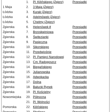
1.
Pl. Kilińskiego (Zgierz)
Przesiadki
1 Maja
2.
3 Maja (Zgierz)
Łódzka
3.
Kurak (Zgierz)
Łódzka
4.
Adelmówek (Zgierz)
Łódzka
5.
Chełmy (Zgierz)
Zgierska
6.
Helenówek #
Przesiadki
Zgierska
7.
Brzoskwiniowa
Przesiadki
Zgierska
8.
Świtezianki
Przesiadki
Zgierska
9.
Pasieczna
Przesiadki
Zgierska
10.
Sikorskiego
Przesiadki
Zgierska
11.
Przedwiośnie
Przesiadki
Zgierska
12.
Pl. Pamięci Narodowej
Przesiadki
Zgierska
13.
Cm. Radogoszcz
Przesiadki
Zgierska
14.
Biegańskiego
Przesiadki
Zgierska
15.
Julianowska
Przesiadki
Zgierska
16.
Adwokacka
Przesiadki
Zgierska
17.
Dolna
Przesiadki
Zgierska
18.
Bałucki Rynek
Przesiadki
Zgierska
19.
Pl. Kościelny
Przesiadki
Nowomiejska
20.
Północna
Przesiadki
21.
Pl. Wolności
Przesiadki
Pomorska
22.
Kilińskiego
Przesiadki