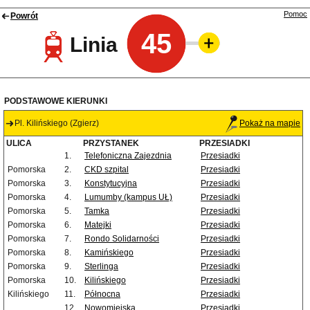
Pomoc
Powrót
45
Linia
PODSTAWOWE KIERUNKI
Pl. Kilińskiego (Zgierz)
Pokaż na mapie
ULICA
PRZYSTANEK
PRZESIADKI
1.
Telefoniczna Zajezdnia
Przesiadki
Pomorska
2.
CKD szpital
Przesiadki
Pomorska
3.
Konstytucyjna
Przesiadki
Pomorska
4.
Lumumby (kampus UŁ)
Przesiadki
Pomorska
5.
Tamka
Przesiadki
Pomorska
6.
Matejki
Przesiadki
Pomorska
7.
Rondo Solidarności
Przesiadki
Pomorska
8.
Kamińskiego
Przesiadki
Pomorska
9.
Sterlinga
Przesiadki
Pomorska
10.
Kilińskiego
Przesiadki
Kilińskiego
11.
Północna
Przesiadki
12.
Nowomiejska
Przesiadki