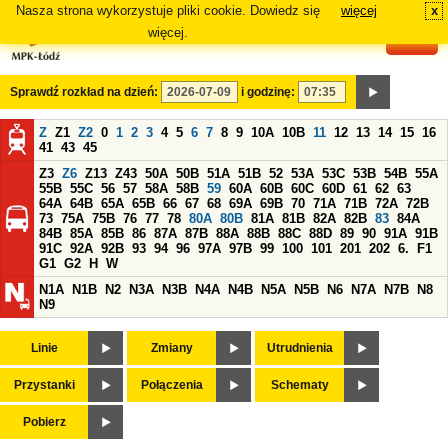
Nasza strona wykorzystuje pliki cookie. Dowiedz się
więcej
x
#
więcej.
Sprawdź rozkład na dzień:
i godzinę:
Z
Z1
Z2
0
1
2
3
4
5
6
7
8
9
10A
10B
11
12
13
14
15
16
41
43
45
Z3
Z6
Z13
Z43
50A
50B
51A
51B
52
53A
53C
53B
54B
55A
55B
55C
56
57
58A
58B
59
60A
60B
60C
60D
61
62
63
64A
64B
65A
65B
66
67
68
69A
69B
70
71A
71B
72A
72B
73
75A
75B
76
77
78
80A
80B
81A
81B
82A
82B
83
84A
84B
85A
85B
86
87A
87B
88A
88B
88C
88D
89
90
91A
91B
91C
92A
92B
93
94
96
97A
97B
99
100
101
201
202
6.
F1
G1
G2
H
W
N1A
N1B
N2
N3A
N3B
N4A
N4B
N5A
N5B
N6
N7A
N7B
N8
N9
Linie
Zmiany
Utrudnienia
Przystanki
Połączenia
Schematy
Pobierz