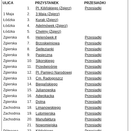
ULICA
PRZYSTANEK
PRZESIADKI
1.
Pl. Kilińskiego (Zgierz)
Przesiadki
1 Maja
2.
3 Maja (Zgierz)
Łódzka
3.
Kurak (Zgierz)
Łódzka
4.
Adelmówek (Zgierz)
Łódzka
5.
Chełmy (Zgierz)
Zgierska
6.
Helenówek #
Przesiadki
Zgierska
7.
Brzoskwiniowa
Przesiadki
Zgierska
8.
Świtezianki
Przesiadki
Zgierska
9.
Pasieczna
Przesiadki
Zgierska
10.
Sikorskiego
Przesiadki
Zgierska
11.
Przedwiośnie
Przesiadki
Zgierska
12.
Pl. Pamięci Narodowej
Przesiadki
Zgierska
13.
Cm. Radogoszcz
Przesiadki
Zgierska
14.
Biegańskiego
Przesiadki
Zgierska
15.
Julianowska
Przesiadki
Zgierska
16.
Adwokacka
Przesiadki
Zgierska
17.
Dolna
Przesiadki
Zachodnia
18.
Limanowskiego
Przesiadki
Zachodnia
19.
Lutomierska
Przesiadki
Zachodnia
20.
Manufaktura
Przesiadki
21.
Nowomiejska
Przesiadki