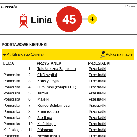
Pomoc
Powrót
45
Linia
PODSTAWOWE KIERUNKI
Pl. Kilińskiego (Zgierz)
Pokaż na mapie
ULICA
PRZYSTANEK
PRZESIADKI
1.
Telefoniczna Zajezdnia
Przesiadki
Pomorska
2.
CKD szpital
Przesiadki
Pomorska
3.
Konstytucyjna
Przesiadki
Pomorska
4.
Lumumby (kampus UŁ)
Przesiadki
Pomorska
5.
Tamka
Przesiadki
Pomorska
6.
Matejki
Przesiadki
Pomorska
7.
Rondo Solidarności
Przesiadki
Pomorska
8.
Kamińskiego
Przesiadki
Pomorska
9.
Sterlinga
Przesiadki
Pomorska
10.
Kilińskiego
Przesiadki
Kilińskiego
11.
Północna
Przesiadki
Północna
12.
Nowomiejska
Przesiadki