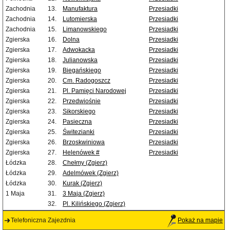
Zachodnia
13.
Manufaktura
Przesiadki
Zachodnia
14.
Lutomierska
Przesiadki
Zachodnia
15.
Limanowskiego
Przesiadki
Zgierska
16.
Dolna
Przesiadki
Zgierska
17.
Adwokacka
Przesiadki
Zgierska
18.
Julianowska
Przesiadki
Zgierska
19.
Biegańskiego
Przesiadki
Zgierska
20.
Cm. Radogoszcz
Przesiadki
Zgierska
21.
Pl. Pamięci Narodowej
Przesiadki
Zgierska
22.
Przedwiośnie
Przesiadki
Zgierska
23.
Sikorskiego
Przesiadki
Zgierska
24.
Pasieczna
Przesiadki
Zgierska
25.
Świtezianki
Przesiadki
Zgierska
26.
Brzoskwiniowa
Przesiadki
Zgierska
27.
Helenówek #
Przesiadki
Łódzka
28.
Chełmy (Zgierz)
Łódzka
29.
Adelmówek (Zgierz)
Łódzka
30.
Kurak (Zgierz)
1 Maja
31.
3 Maja (Zgierz)
32.
Pl. Kilińskiego (Zgierz)
Telefoniczna Zajezdnia
Pokaż na mapie