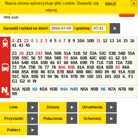
Nasza strona wykorzystuje pliki cookie. Dowiedz się
więcej
x
#
więcej.
Sprawdź rozkład na dzień:
i godzinę:
Z
Z1
Z2
0
1
2
3
4
5
6
7
8
9
10A
10B
11
12
13
14
15
16
41
43
45
Z3
Z6
Z13
Z43
50A
50B
51A
51B
52
53A
53C
53B
54B
55A
55B
55C
56
57
58A
58B
59
60A
60B
60C
60D
61
62
63
64A
64B
65A
65B
66
67
68
69A
69B
70
71A
71B
72A
72B
73
75A
75B
76
77
78
80A
80B
81A
81B
82A
82B
83
84A
84B
85A
85B
86
87A
87B
88A
88B
88C
88D
89
90
91A
91B
91C
92A
92B
93
94
96
97A
97B
99
100
101
201
202
6.
F1
G1
G2
H
W
N1A
N1B
N2
N3A
N3B
N4A
N4B
N5A
N5B
N6
N7A
N7B
N8
N9
Linie
Zmiany
Utrudnienia
Przystanki
Połączenia
Schematy
Pobierz