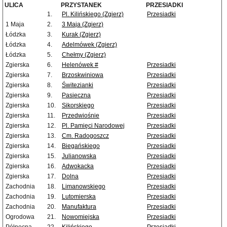
ULICA
PRZYSTANEK
PRZESIADKI
1.
Pl. Kilińskiego (Zgierz)
Przesiadki
1 Maja
2.
3 Maja (Zgierz)
Łódzka
3.
Kurak (Zgierz)
Łódzka
4.
Adelmówek (Zgierz)
Łódzka
5.
Chełmy (Zgierz)
Zgierska
6.
Helenówek #
Przesiadki
Zgierska
7.
Brzoskwiniowa
Przesiadki
Zgierska
8.
Świtezianki
Przesiadki
Zgierska
9.
Pasieczna
Przesiadki
Zgierska
10.
Sikorskiego
Przesiadki
Zgierska
11.
Przedwiośnie
Przesiadki
Zgierska
12.
Pl. Pamięci Narodowej
Przesiadki
Zgierska
13.
Cm. Radogoszcz
Przesiadki
Zgierska
14.
Biegańskiego
Przesiadki
Zgierska
15.
Julianowska
Przesiadki
Zgierska
16.
Adwokacka
Przesiadki
Zgierska
17.
Dolna
Przesiadki
Zachodnia
18.
Limanowskiego
Przesiadki
Zachodnia
19.
Lutomierska
Przesiadki
Zachodnia
20.
Manufaktura
Przesiadki
Ogrodowa
21.
Nowomiejska
Przesiadki