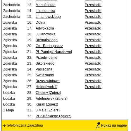
Zachodnia
13.
Manufaktura
Przesiadki
Zachodnia
14.
Lutomierska
Przesiadki
Zachodnia
15.
Limanowskiego
Przesiadki
Zgierska
16.
Dolna
Przesiadki
Zgierska
17.
Adwokacka
Przesiadki
Zgierska
18.
Julianowska
Przesiadki
Zgierska
19.
Biegańskiego
Przesiadki
Zgierska
20.
Cm. Radogoszcz
Przesiadki
Zgierska
21.
Pl. Pamięci Narodowej
Przesiadki
Zgierska
22.
Przedwiośnie
Przesiadki
Zgierska
23.
Sikorskiego
Przesiadki
Zgierska
24.
Pasieczna
Przesiadki
Zgierska
25.
Świtezianki
Przesiadki
Zgierska
26.
Brzoskwiniowa
Przesiadki
Zgierska
27.
Helenówek #
Przesiadki
Łódzka
28.
Chełmy (Zgierz)
Łódzka
29.
Adelmówek (Zgierz)
Łódzka
30.
Kurak (Zgierz)
1 Maja
31.
3 Maja (Zgierz)
32.
Pl. Kilińskiego (Zgierz)
Telefoniczna Zajezdnia
Pokaż na mapie