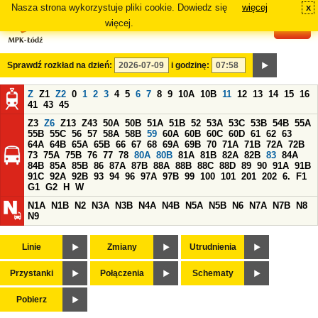
Nasza strona wykorzystuje pliki cookie. Dowiedz się
więcej
x
#
więcej.
Sprawdź rozkład na dzień:
i godzinę:
Z
Z1
Z2
0
1
2
3
4
5
6
7
8
9
10A
10B
11
12
13
14
15
16
41
43
45
Z3
Z6
Z13
Z43
50A
50B
51A
51B
52
53A
53C
53B
54B
55A
55B
55C
56
57
58A
58B
59
60A
60B
60C
60D
61
62
63
64A
64B
65A
65B
66
67
68
69A
69B
70
71A
71B
72A
72B
73
75A
75B
76
77
78
80A
80B
81A
81B
82A
82B
83
84A
84B
85A
85B
86
87A
87B
88A
88B
88C
88D
89
90
91A
91B
91C
92A
92B
93
94
96
97A
97B
99
100
101
201
202
6.
F1
G1
G2
H
W
N1A
N1B
N2
N3A
N3B
N4A
N4B
N5A
N5B
N6
N7A
N7B
N8
N9
Linie
Zmiany
Utrudnienia
Przystanki
Połączenia
Schematy
Pobierz