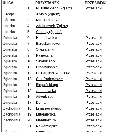
ULICA
PRZYSTANEK
PRZESIADKI
1.
Pl. Kilińskiego (Zgierz)
Przesiadki
1 Maja
2.
3 Maja (Zgierz)
Łódzka
3.
Kurak (Zgierz)
Łódzka
4.
Adelmówek (Zgierz)
Łódzka
5.
Chełmy (Zgierz)
Zgierska
6.
Helenówek #
Przesiadki
Zgierska
7.
Brzoskwiniowa
Przesiadki
Zgierska
8.
Świtezianki
Przesiadki
Zgierska
9.
Pasieczna
Przesiadki
Zgierska
10.
Sikorskiego
Przesiadki
Zgierska
11.
Przedwiośnie
Przesiadki
Zgierska
12.
Pl. Pamięci Narodowej
Przesiadki
Zgierska
13.
Cm. Radogoszcz
Przesiadki
Zgierska
14.
Biegańskiego
Przesiadki
Zgierska
15.
Julianowska
Przesiadki
Zgierska
16.
Adwokacka
Przesiadki
Zgierska
17.
Dolna
Przesiadki
Zachodnia
18.
Limanowskiego
Przesiadki
Zachodnia
19.
Lutomierska
Przesiadki
Zachodnia
20.
Manufaktura
Przesiadki
21.
Nowomiejska
Przesiadki