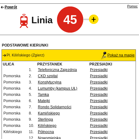
Pomoc
Powrót
45
Linia
PODSTAWOWE KIERUNKI
Pl. Kilińskiego (Zgierz)
Pokaż na mapie
ULICA
PRZYSTANEK
PRZESIADKI
1.
Telefoniczna Zajezdnia
Przesiadki
Pomorska
2.
CKD szpital
Przesiadki
Pomorska
3.
Konstytucyjna
Przesiadki
Pomorska
4.
Lumumby (kampus UŁ)
Przesiadki
Pomorska
5.
Tamka
Przesiadki
Pomorska
6.
Matejki
Przesiadki
Pomorska
7.
Rondo Solidarności
Przesiadki
Pomorska
8.
Kamińskiego
Przesiadki
Pomorska
9.
Sterlinga
Przesiadki
Pomorska
10.
Kilińskiego
Przesiadki
Kilińskiego
11.
Północna
Przesiadki
12.
Nowomiejska
Przesiadki