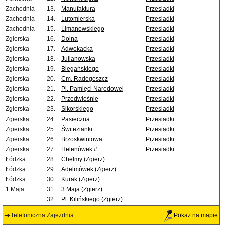
Zachodnia
13.
Manufaktura
Przesiadki
Zachodnia
14.
Lutomierska
Przesiadki
Zachodnia
15.
Limanowskiego
Przesiadki
Zgierska
16.
Dolna
Przesiadki
Zgierska
17.
Adwokacka
Przesiadki
Zgierska
18.
Julianowska
Przesiadki
Zgierska
19.
Biegańskiego
Przesiadki
Zgierska
20.
Cm. Radogoszcz
Przesiadki
Zgierska
21.
Pl. Pamięci Narodowej
Przesiadki
Zgierska
22.
Przedwiośnie
Przesiadki
Zgierska
23.
Sikorskiego
Przesiadki
Zgierska
24.
Pasieczna
Przesiadki
Zgierska
25.
Świtezianki
Przesiadki
Zgierska
26.
Brzoskwiniowa
Przesiadki
Zgierska
27.
Helenówek #
Przesiadki
Łódzka
28.
Chełmy (Zgierz)
Łódzka
29.
Adelmówek (Zgierz)
Łódzka
30.
Kurak (Zgierz)
1 Maja
31.
3 Maja (Zgierz)
32.
Pl. Kilińskiego (Zgierz)
Telefoniczna Zajezdnia
Pokaż na mapie