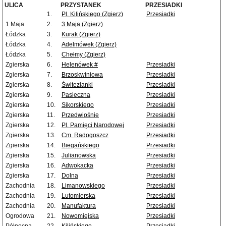
ULICA
PRZYSTANEK
PRZESIADKI
1.
Pl. Kilińskiego (Zgierz)
Przesiadki
1 Maja
2.
3 Maja (Zgierz)
Łódzka
3.
Kurak (Zgierz)
Łódzka
4.
Adelmówek (Zgierz)
Łódzka
5.
Chełmy (Zgierz)
Zgierska
6.
Helenówek #
Przesiadki
Zgierska
7.
Brzoskwiniowa
Przesiadki
Zgierska
8.
Świtezianki
Przesiadki
Zgierska
9.
Pasieczna
Przesiadki
Zgierska
10.
Sikorskiego
Przesiadki
Zgierska
11.
Przedwiośnie
Przesiadki
Zgierska
12.
Pl. Pamięci Narodowej
Przesiadki
Zgierska
13.
Cm. Radogoszcz
Przesiadki
Zgierska
14.
Biegańskiego
Przesiadki
Zgierska
15.
Julianowska
Przesiadki
Zgierska
16.
Adwokacka
Przesiadki
Zgierska
17.
Dolna
Przesiadki
Zachodnia
18.
Limanowskiego
Przesiadki
Zachodnia
19.
Lutomierska
Przesiadki
Zachodnia
20.
Manufaktura
Przesiadki
Ogrodowa
21.
Nowomiejska
Przesiadki