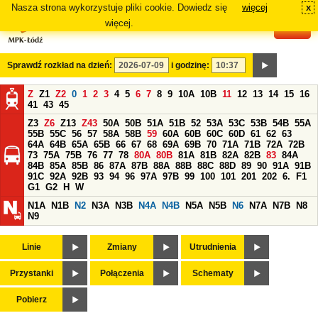
Nasza strona wykorzystuje pliki cookie. Dowiedz się
więcej
x
#
więcej.
Sprawdź rozkład na dzień:
i godzinę:
Z
Z1
Z2
0
1
2
3
4
5
6
7
8
9
10A
10B
11
12
13
14
15
16
41
43
45
Z3
Z6
Z13
Z43
50A
50B
51A
51B
52
53A
53C
53B
54B
55A
55B
55C
56
57
58A
58B
59
60A
60B
60C
60D
61
62
63
64A
64B
65A
65B
66
67
68
69A
69B
70
71A
71B
72A
72B
73
75A
75B
76
77
78
80A
80B
81A
81B
82A
82B
83
84A
84B
85A
85B
86
87A
87B
88A
88B
88C
88D
89
90
91A
91B
91C
92A
92B
93
94
96
97A
97B
99
100
101
201
202
6.
F1
G1
G2
H
W
N1A
N1B
N2
N3A
N3B
N4A
N4B
N5A
N5B
N6
N7A
N7B
N8
N9
Linie
Zmiany
Utrudnienia
Przystanki
Połączenia
Schematy
Pobierz