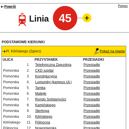
Pomoc
Powrót
45
Linia
PODSTAWOWE KIERUNKI
Pl. Kilińskiego (Zgierz)
Pokaż na mapie
ULICA
PRZYSTANEK
PRZESIADKI
1.
Telefoniczna Zajezdnia
Przesiadki
Pomorska
2.
CKD szpital
Przesiadki
Pomorska
3.
Konstytucyjna
Przesiadki
Pomorska
4.
Lumumby (kampus UŁ)
Przesiadki
Pomorska
5.
Tamka
Przesiadki
Pomorska
6.
Matejki
Przesiadki
Pomorska
7.
Rondo Solidarności
Przesiadki
Pomorska
8.
Kamińskiego
Przesiadki
Pomorska
9.
Sterlinga
Przesiadki
Pomorska
10.
Kilińskiego
Przesiadki
Kilińskiego
11.
Północna
Przesiadki
Północna
12.
Nowomiejska
Przesiadki