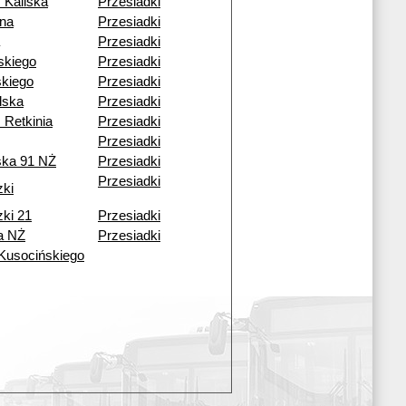
 Kaliska
Przesiadki
ena
Przesiadki
Przesiadki
skiego
Przesiadki
kiego
Przesiadki
lska
Przesiadki
 Retkinia
Przesiadki
Przesiadki
ska 91 NŻ
Przesiadki
Przesiadki
zki
zki 21
Przesiadki
a NŻ
Przesiadki
 Kusocińskiego