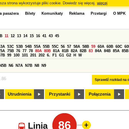
sza strona wykorzystuje pliki cookie. Dowiedz się więcej.
więcej
a pasażera
Bilety
Komunikaty
Reklama
Przetargi
O MPK
0B
11
12
13
14
15
16
41
43
45
53A
53C
53B
54B
55A
55B
55C
56
57
58A
58B
59
60A
60B
60C
60
75A
75B
76
77
78
80A
80B
81A
81B
82A
82B
83
84A
84B
85A
85B
97B
99
100
101
201
202
6.
F1
G1
G2
H
W
N5B
N6
N7A
N7B
N8
N9
a 86
Sprawdź rozkład na d
Utrudnienia
Przystanki
Połączenia
86
Linia