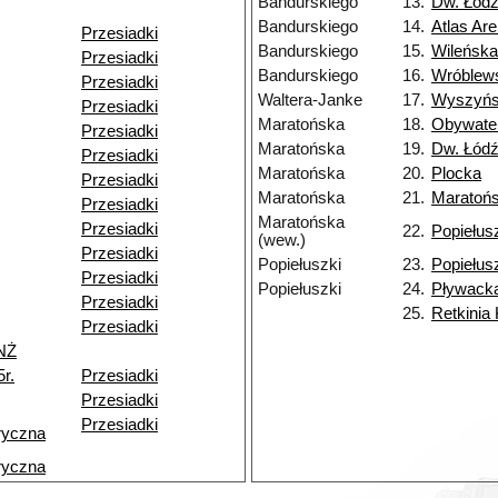
Bandurskiego
13.
Dw. Łódź
Bandurskiego
14.
Atlas Ar
Przesiadki
Bandurskiego
15.
Wileńska
Przesiadki
Bandurskiego
16.
Wróblew
Przesiadki
Waltera-Janke
17.
Wyszyńs
Przesiadki
Maratońska
18.
Obywate
Przesiadki
Maratońska
19.
Dw. Łódź
Przesiadki
Maratońska
20.
Plocka
Przesiadki
Maratońska
21.
Maratoń
Przesiadki
Maratońska
Przesiadki
22.
Popiełus
(wew.)
Przesiadki
Popiełuszki
23.
Popiełus
Przesiadki
Popiełuszki
24.
Pływack
Przesiadki
25.
Retkinia
Przesiadki
NŻ
r.
Przesiadki
Przesiadki
Przesiadki
ryczna
ryczna