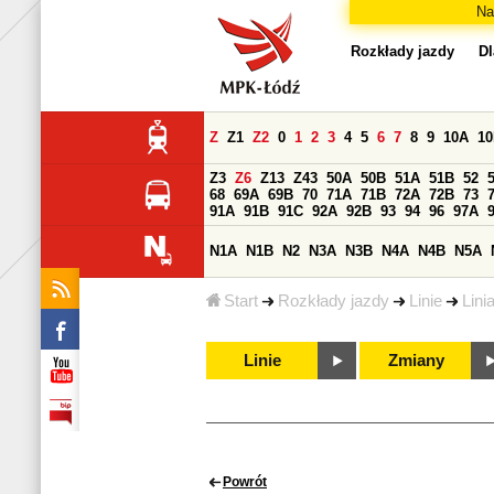
Na
Rozkłady jazdy
Dl
Z
Z1
Z2
0
1
2
3
4
5
6
7
8
9
10A
1
Z3
Z6
Z13
Z43
50A
50B
51A
51B
52
68
69A
69B
70
71A
71B
72A
72B
73
91A
91B
91C
92A
92B
93
94
96
97A
N1A
N1B
N2
N3A
N3B
N4A
N4B
N5A
Start
Rozkłady jazdy
Linie
Lini
Linie
Zmiany
Powrót