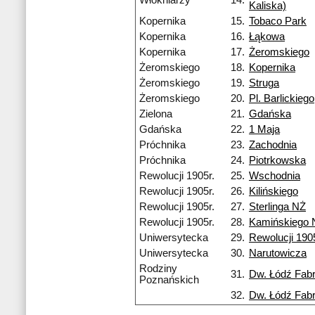
Włókniarzy
14.
Kaliska)
Kopernika
15.
Tobaco Park
Kopernika
16.
Łąkowa
Kopernika
17.
Żeromskiego
Żeromskiego
18.
Kopernika
Żeromskiego
19.
Struga
Żeromskiego
20.
Pl. Barlickiego
Zielona
21.
Gdańska
Gdańska
22.
1 Maja
Próchnika
23.
Zachodnia
Próchnika
24.
Piotrkowska
Rewolucji 1905r.
25.
Wschodnia
Rewolucji 1905r.
26.
Kilińskiego
Rewolucji 1905r.
27.
Sterlinga NŻ
Rewolucji 1905r.
28.
Kamińskiego 
Uniwersytecka
29.
Rewolucji 1905
Uniwersytecka
30.
Narutowicza
Rodziny
31.
Dw. Łódź Fab
Poznańskich
32.
Dw. Łódź Fab