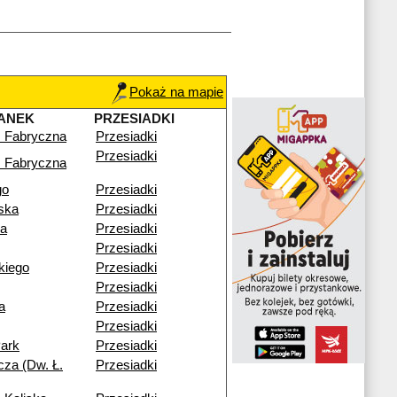
Pokaż na mapie
ANEK
PRZESIADKI
 Fabryczna
Przesiadki
Przesiadki
 Fabryczna
go
Przesiadki
ska
Przesiadki
ia
Przesiadki
Przesiadki
ckiego
Przesiadki
Przesiadki
a
Przesiadki
Przesiadki
ark
Przesiadki
cza (Dw. Ł.
Przesiadki