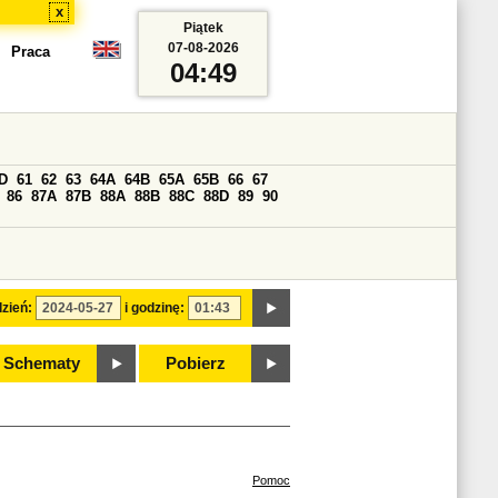
x
Piątek
07-08-2026
Praca
04:49
D
61
62
63
64A
64B
65A
65B
66
67
86
87A
87B
88A
88B
88C
88D
89
90
zień:
i godzinę:
Schematy
Pobierz
Pomoc