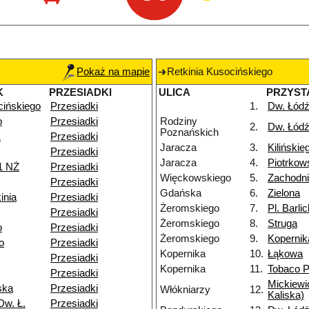
Pokaż na mapie
Retkinia Kusocińskiego
K
PRZESIADKI
ULICA
PRZYST
cińskiego
Przesiadki
1.
Dw. Łódź
o
Przesiadki
Rodziny
2.
Dw. Łódź
Poznańskich
1
Przesiadki
Jaracza
3.
Kilińskie
Przesiadki
Jaracza
4.
Piotrkow
1 NŻ
Przesiadki
Więckowskiego
5.
Zachodn
Przesiadki
Gdańska
6.
Zielona
inia
Przesiadki
Żeromskiego
7.
Pl. Barli
Przesiadki
Żeromskiego
8.
Struga
o
Przesiadki
Żeromskiego
9.
Kopernik
o
Przesiadki
Kopernika
10.
Łąkowa
Przesiadki
Kopernika
11.
Tobaco P
Przesiadki
Mickiewi
ska
Przesiadki
Włókniarzy
12.
Kaliska)
Dw. Ł.
Przesiadki