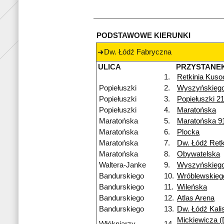
PODSTAWOWE KIERUNKI
Dw. Łódź Fabryczna
ULICA
PRZYSTANE
1.
Retkinia Kuso
Popiełuszki
2.
Wyszyńskieg
Popiełuszki
3.
Popiełuszki 2
Popiełuszki
4.
Maratońska
Maratońska
5.
Maratońska 9
Maratońska
6.
Plocka
Maratońska
7.
Dw. Łódź Retk
Maratońska
8.
Obywatelska
Waltera-Janke
9.
Wyszyńskieg
Bandurskiego
10.
Wróblewskieg
Bandurskiego
11.
Wileńska
Bandurskiego
12.
Atlas Arena
Bandurskiego
13.
Dw. Łódź Kali
Mickiewicza (