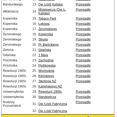
Bandurskiego
13.
Dw. Łódź Kaliska
Przesiadki
Mickiewicza (Dw. Ł.
Przesiadki
Włókniarzy
14.
Kaliska)
Kopernika
15.
Tobaco Park
Przesiadki
Kopernika
16.
Łąkowa
Przesiadki
Kopernika
17.
Żeromskiego
Przesiadki
Żeromskiego
18.
Kopernika
Przesiadki
Żeromskiego
19.
Struga
Przesiadki
Żeromskiego
20.
Pl. Barlickiego
Przesiadki
Zielona
21.
Gdańska
Przesiadki
Gdańska
22.
1 Maja
Przesiadki
Próchnika
23.
Zachodnia
Przesiadki
Próchnika
24.
Piotrkowska
Przesiadki
Rewolucji 1905r.
25.
Wschodnia
Przesiadki
Rewolucji 1905r.
26.
Kilińskiego
Przesiadki
Rewolucji 1905r.
27.
Sterlinga NŻ
Przesiadki
Rewolucji 1905r.
28.
Kamińskiego NŻ
Uniwersytecka
29.
Rewolucji 1905r.
Przesiadki
Uniwersytecka
30.
Narutowicza
Przesiadki
Rodziny
Przesiadki
31.
Dw. Łódź Fabryczna
Poznańskich
32.
Dw. Łódź Fabryczna