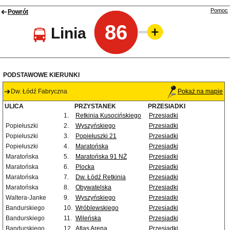
Pomoc
Powrót
86
Linia
PODSTAWOWE KIERUNKI
Dw. Łódź Fabryczna
Pokaż na mapie
ULICA
PRZYSTANEK
PRZESIADKI
1.
Retkinia Kusocińskiego
Przesiadki
Popiełuszki
2.
Wyszyńskiego
Przesiadki
Popiełuszki
3.
Popiełuszki 21
Przesiadki
Popiełuszki
4.
Maratońska
Przesiadki
Maratońska
5.
Maratońska 91 NŻ
Przesiadki
Maratońska
6.
Plocka
Przesiadki
Maratońska
7.
Dw. Łódź Retkinia
Przesiadki
Maratońska
8.
Obywatelska
Przesiadki
Waltera-Janke
9.
Wyszyńskiego
Przesiadki
Bandurskiego
10.
Wróblewskiego
Przesiadki
Bandurskiego
11.
Wileńska
Przesiadki
Bandurskiego
12.
Atlas Arena
Przesiadki