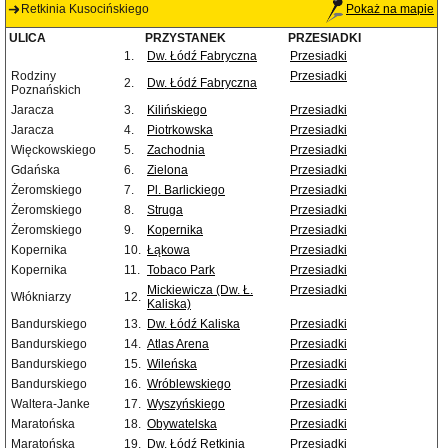
Retkinia Kusocińskiego
Pokaż na mapie
ULICA
PRZYSTANEK
PRZESIADKI
1.
Dw. Łódź Fabryczna
Przesiadki
Rodziny
Przesiadki
2.
Dw. Łódź Fabryczna
Poznańskich
Jaracza
3.
Kilińskiego
Przesiadki
Jaracza
4.
Piotrkowska
Przesiadki
Więckowskiego
5.
Zachodnia
Przesiadki
Gdańska
6.
Zielona
Przesiadki
Żeromskiego
7.
Pl. Barlickiego
Przesiadki
Żeromskiego
8.
Struga
Przesiadki
Żeromskiego
9.
Kopernika
Przesiadki
Kopernika
10.
Łąkowa
Przesiadki
Kopernika
11.
Tobaco Park
Przesiadki
Mickiewicza (Dw. Ł.
Przesiadki
Włókniarzy
12.
Kaliska)
Bandurskiego
13.
Dw. Łódź Kaliska
Przesiadki
Bandurskiego
14.
Atlas Arena
Przesiadki
Bandurskiego
15.
Wileńska
Przesiadki
Bandurskiego
16.
Wróblewskiego
Przesiadki
Waltera-Janke
17.
Wyszyńskiego
Przesiadki
Maratońska
18.
Obywatelska
Przesiadki
Maratońska
19.
Dw. Łódź Retkinia
Przesiadki