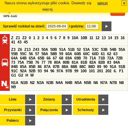
Nasza strona wykorzystuje pliki cookie. Dowiedz się
więcej
x
#
więcej.
Sprawdź rozkład na dzień:
i godzinę:
Z
Z1
Z2
0
1
2
3
4
5
6
7
8
9
10A
10B
11
12
13
14
15
16
41
43
45
Z3
Z6
Z13
Z43
50A
50B
51A
51B
52
53A
53C
53B
54B
55A
55B
55C
56
57
58A
58B
59
60A
60B
60C
60D
61
62
63
64A
64B
65A
65B
66
67
68
69A
69B
70
71A
71B
72A
72B
73
75A
75B
76
77
78
80A
80B
81A
81B
82A
82B
83
84A
84B
85A
85B
86
87A
87B
88A
88B
88C
88D
89
90
91A
91B
91C
92A
92B
93
94
96
97A
97B
99
100
101
201
202
6.
F1
G1
G2
H
W
N1A
N1B
N2
N3A
N3B
N4A
N4B
N5A
N5B
N6
N7A
N7B
N8
N9
Linie
Zmiany
Utrudnienia
Przystanki
Połączenia
Schematy
Pobierz