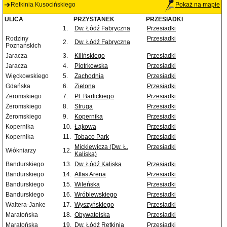
Retkinia Kusocińskiego
Pokaż na mapie
ULICA
PRZYSTANEK
PRZESIADKI
1.
Dw. Łódź Fabryczna
Przesiadki
Rodziny
Przesiadki
2.
Dw. Łódź Fabryczna
Poznańskich
Jaracza
3.
Kilińskiego
Przesiadki
Jaracza
4.
Piotrkowska
Przesiadki
Więckowskiego
5.
Zachodnia
Przesiadki
Gdańska
6.
Zielona
Przesiadki
Żeromskiego
7.
Pl. Barlickiego
Przesiadki
Żeromskiego
8.
Struga
Przesiadki
Żeromskiego
9.
Kopernika
Przesiadki
Kopernika
10.
Łąkowa
Przesiadki
Kopernika
11.
Tobaco Park
Przesiadki
Mickiewicza (Dw. Ł.
Przesiadki
Włókniarzy
12.
Kaliska)
Bandurskiego
13.
Dw. Łódź Kaliska
Przesiadki
Bandurskiego
14.
Atlas Arena
Przesiadki
Bandurskiego
15.
Wileńska
Przesiadki
Bandurskiego
16.
Wróblewskiego
Przesiadki
Waltera-Janke
17.
Wyszyńskiego
Przesiadki
Maratońska
18.
Obywatelska
Przesiadki
Maratońska
19.
Dw. Łódź Retkinia
Przesiadki