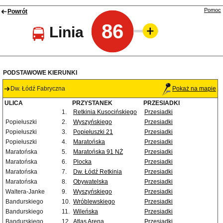
Pomoc
Powrót
86
Linia
PODSTAWOWE KIERUNKI
Dw. Łódź Fabryczna
Pokaż na mapie
ULICA
PRZYSTANEK
PRZESIADKI
1.
Retkinia Kusocińskiego
Przesiadki
Popiełuszki
2.
Wyszyńskiego
Przesiadki
Popiełuszki
3.
Popiełuszki 21
Przesiadki
Popiełuszki
4.
Maratońska
Przesiadki
Maratońska
5.
Maratońska 91 NŻ
Przesiadki
Maratońska
6.
Plocka
Przesiadki
Maratońska
7.
Dw. Łódź Retkinia
Przesiadki
Maratońska
8.
Obywatelska
Przesiadki
Waltera-Janke
9.
Wyszyńskiego
Przesiadki
Bandurskiego
10.
Wróblewskiego
Przesiadki
Bandurskiego
11.
Wileńska
Przesiadki
Bandurskiego
12.
Atlas Arena
Przesiadki