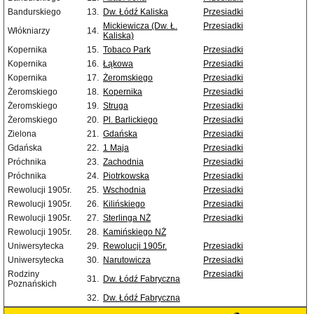
Bandurskiego
13.
Dw. Łódź Kaliska
Przesiadki
Mickiewicza (Dw. Ł.
Przesiadki
Włókniarzy
14.
Kaliska)
Kopernika
15.
Tobaco Park
Przesiadki
Kopernika
16.
Łąkowa
Przesiadki
Kopernika
17.
Żeromskiego
Przesiadki
Żeromskiego
18.
Kopernika
Przesiadki
Żeromskiego
19.
Struga
Przesiadki
Żeromskiego
20.
Pl. Barlickiego
Przesiadki
Zielona
21.
Gdańska
Przesiadki
Gdańska
22.
1 Maja
Przesiadki
Próchnika
23.
Zachodnia
Przesiadki
Próchnika
24.
Piotrkowska
Przesiadki
Rewolucji 1905r.
25.
Wschodnia
Przesiadki
Rewolucji 1905r.
26.
Kilińskiego
Przesiadki
Rewolucji 1905r.
27.
Sterlinga NŻ
Przesiadki
Rewolucji 1905r.
28.
Kamińskiego NŻ
Uniwersytecka
29.
Rewolucji 1905r.
Przesiadki
Uniwersytecka
30.
Narutowicza
Przesiadki
Rodziny
Przesiadki
31.
Dw. Łódź Fabryczna
Poznańskich
32.
Dw. Łódź Fabryczna