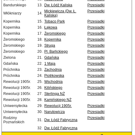
Bandurskiego
13.
Dw. Łódź Kaliska
Przesiadki
Mickiewicza (Dw. Ł.
Przesiadki
Włókniarzy
14.
Kaliska)
Kopernika
15.
Tobaco Park
Przesiadki
Kopernika
16.
Łąkowa
Przesiadki
Kopernika
17.
Żeromskiego
Przesiadki
Żeromskiego
18.
Kopernika
Przesiadki
Żeromskiego
19.
Struga
Przesiadki
Żeromskiego
20.
Pl. Barlickiego
Przesiadki
Zielona
21.
Gdańska
Przesiadki
Gdańska
22.
1 Maja
Przesiadki
Próchnika
23.
Zachodnia
Przesiadki
Próchnika
24.
Piotrkowska
Przesiadki
Rewolucji 1905r.
25.
Wschodnia
Przesiadki
Rewolucji 1905r.
26.
Kilińskiego
Przesiadki
Rewolucji 1905r.
27.
Sterlinga NŻ
Przesiadki
Rewolucji 1905r.
28.
Kamińskiego NŻ
Uniwersytecka
29.
Rewolucji 1905r.
Przesiadki
Uniwersytecka
30.
Narutowicza
Przesiadki
Rodziny
Przesiadki
31.
Dw. Łódź Fabryczna
Poznańskich
32.
Dw. Łódź Fabryczna