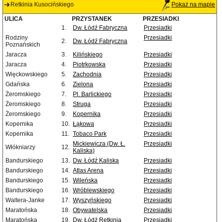
Retkinia Kusocińskiego
Pokaż na mapie
ULICA
PRZYSTANEK
PRZESIADKI
1.
Dw. Łódź Fabryczna
Przesiadki
Rodziny
Przesiadki
2.
Dw. Łódź Fabryczna
Poznańskich
Jaracza
3.
Kilińskiego
Przesiadki
Jaracza
4.
Piotrkowska
Przesiadki
Więckowskiego
5.
Zachodnia
Przesiadki
Gdańska
6.
Zielona
Przesiadki
Żeromskiego
7.
Pl. Barlickiego
Przesiadki
Żeromskiego
8.
Struga
Przesiadki
Żeromskiego
9.
Kopernika
Przesiadki
Kopernika
10.
Łąkowa
Przesiadki
Kopernika
11.
Tobaco Park
Przesiadki
Mickiewicza (Dw. Ł.
Przesiadki
Włókniarzy
12.
Kaliska)
Bandurskiego
13.
Dw. Łódź Kaliska
Przesiadki
Bandurskiego
14.
Atlas Arena
Przesiadki
Bandurskiego
15.
Wileńska
Przesiadki
Bandurskiego
16.
Wróblewskiego
Przesiadki
Waltera-Janke
17.
Wyszyńskiego
Przesiadki
Maratońska
18.
Obywatelska
Przesiadki
Maratońska
19.
Dw. Łódź Retkinia
Przesiadki