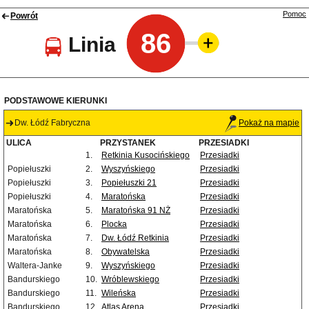
Pomoc
Powrót
86
Linia
PODSTAWOWE KIERUNKI
Dw. Łódź Fabryczna
Pokaż na mapie
ULICA
PRZYSTANEK
PRZESIADKI
1.
Retkinia Kusocińskiego
Przesiadki
Popiełuszki
2.
Wyszyńskiego
Przesiadki
Popiełuszki
3.
Popiełuszki 21
Przesiadki
Popiełuszki
4.
Maratońska
Przesiadki
Maratońska
5.
Maratońska 91 NŻ
Przesiadki
Maratońska
6.
Plocka
Przesiadki
Maratońska
7.
Dw. Łódź Retkinia
Przesiadki
Maratońska
8.
Obywatelska
Przesiadki
Waltera-Janke
9.
Wyszyńskiego
Przesiadki
Bandurskiego
10.
Wróblewskiego
Przesiadki
Bandurskiego
11.
Wileńska
Przesiadki
Bandurskiego
12.
Atlas Arena
Przesiadki