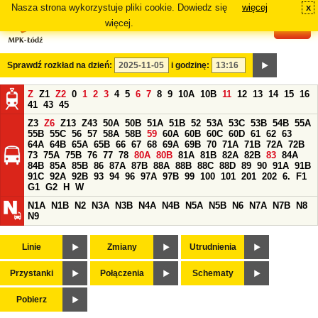
Nasza strona wykorzystuje pliki cookie. Dowiedz się
więcej
x
#
więcej.
Sprawdź rozkład na dzień:
i godzinę:
Z
Z1
Z2
0
1
2
3
4
5
6
7
8
9
10A
10B
11
12
13
14
15
16
41
43
45
Z3
Z6
Z13
Z43
50A
50B
51A
51B
52
53A
53C
53B
54B
55A
55B
55C
56
57
58A
58B
59
60A
60B
60C
60D
61
62
63
64A
64B
65A
65B
66
67
68
69A
69B
70
71A
71B
72A
72B
73
75A
75B
76
77
78
80A
80B
81A
81B
82A
82B
83
84A
84B
85A
85B
86
87A
87B
88A
88B
88C
88D
89
90
91A
91B
91C
92A
92B
93
94
96
97A
97B
99
100
101
201
202
6.
F1
G1
G2
H
W
N1A
N1B
N2
N3A
N3B
N4A
N4B
N5A
N5B
N6
N7A
N7B
N8
N9
Linie
Zmiany
Utrudnienia
Przystanki
Połączenia
Schematy
Pobierz