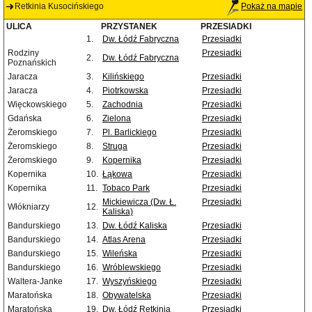
Retkinia Kusocińskiego
Pokaż na mapie
ULICA
PRZYSTANEK
PRZESIADKI
1.
Dw. Łódź Fabryczna
Przesiadki
Rodziny
Przesiadki
2.
Dw. Łódź Fabryczna
Poznańskich
Jaracza
3.
Kilińskiego
Przesiadki
Jaracza
4.
Piotrkowska
Przesiadki
Więckowskiego
5.
Zachodnia
Przesiadki
Gdańska
6.
Zielona
Przesiadki
Żeromskiego
7.
Pl. Barlickiego
Przesiadki
Żeromskiego
8.
Struga
Przesiadki
Żeromskiego
9.
Kopernika
Przesiadki
Kopernika
10.
Łąkowa
Przesiadki
Kopernika
11.
Tobaco Park
Przesiadki
Mickiewicza (Dw. Ł.
Przesiadki
Włókniarzy
12.
Kaliska)
Bandurskiego
13.
Dw. Łódź Kaliska
Przesiadki
Bandurskiego
14.
Atlas Arena
Przesiadki
Bandurskiego
15.
Wileńska
Przesiadki
Bandurskiego
16.
Wróblewskiego
Przesiadki
Waltera-Janke
17.
Wyszyńskiego
Przesiadki
Maratońska
18.
Obywatelska
Przesiadki
Maratońska
19.
Dw. Łódź Retkinia
Przesiadki