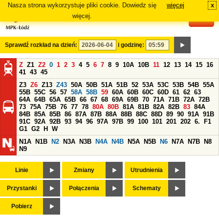
Nasza strona wykorzystuje pliki cookie. Dowiedz się
więcej
x
#
więcej.
Sprawdź rozkład na dzień:
i godzinę:
Z
Z1
Z2
0
1
2
3
4
5
6
7
8
9
10A
10B
11
12
13
14
15
16
41
43
45
Z3
Z6
Z13
Z43
50A
50B
51A
51B
52
53A
53C
53B
54B
55A
55B
55C
56
57
58A
58B
59
60A
60B
60C
60D
61
62
63
64A
64B
65A
65B
66
67
68
69A
69B
70
71A
71B
72A
72B
73
75A
75B
76
77
78
80A
80B
81A
81B
82A
82B
83
84A
84B
85A
85B
86
87A
87B
88A
88B
88C
88D
89
90
91A
91B
91C
92A
92B
93
94
96
97A
97B
99
100
101
201
202
6.
F1
G1
G2
H
W
N1A
N1B
N2
N3A
N3B
N4A
N4B
N5A
N5B
N6
N7A
N7B
N8
N9
Linie
Zmiany
Utrudnienia
Przystanki
Połączenia
Schematy
Pobierz