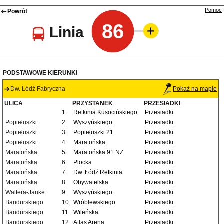
Pomoc
Powrót
86
Linia
PODSTAWOWE KIERUNKI
Dw. Łódź Fabryczna
Pokaż na mapie
ULICA
PRZYSTANEK
PRZESIADKI
1.
Retkinia Kusocińskiego
Przesiadki
Popiełuszki
2.
Wyszyńskiego
Przesiadki
Popiełuszki
3.
Popiełuszki 21
Przesiadki
Popiełuszki
4.
Maratońska
Przesiadki
Maratońska
5.
Maratońska 91 NŻ
Przesiadki
Maratońska
6.
Plocka
Przesiadki
Maratońska
7.
Dw. Łódź Retkinia
Przesiadki
Maratońska
8.
Obywatelska
Przesiadki
Waltera-Janke
9.
Wyszyńskiego
Przesiadki
Bandurskiego
10.
Wróblewskiego
Przesiadki
Bandurskiego
11.
Wileńska
Przesiadki
Bandurskiego
12.
Atlas Arena
Przesiadki