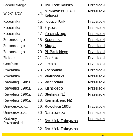
Bandurskiego
13.
Dw. Łódź Kaliska
Przesiadki
Mickiewicza (Dw. Ł.
Przesiadki
Włókniarzy
14.
Kaliska)
Kopernika
15.
Tobaco Park
Przesiadki
Kopernika
16.
Łąkowa
Przesiadki
Kopernika
17.
Żeromskiego
Przesiadki
Żeromskiego
18.
Kopernika
Przesiadki
Żeromskiego
19.
Struga
Przesiadki
Żeromskiego
20.
Pl. Barlickiego
Przesiadki
Zielona
21.
Gdańska
Przesiadki
Gdańska
22.
1 Maja
Przesiadki
Próchnika
23.
Zachodnia
Przesiadki
Próchnika
24.
Piotrkowska
Przesiadki
Rewolucji 1905r.
25.
Wschodnia
Przesiadki
Rewolucji 1905r.
26.
Kilińskiego
Przesiadki
Rewolucji 1905r.
27.
Sterlinga NŻ
Przesiadki
Rewolucji 1905r.
28.
Kamińskiego NŻ
Uniwersytecka
29.
Rewolucji 1905r.
Przesiadki
Uniwersytecka
30.
Narutowicza
Przesiadki
Rodziny
Przesiadki
31.
Dw. Łódź Fabryczna
Poznańskich
32.
Dw. Łódź Fabryczna