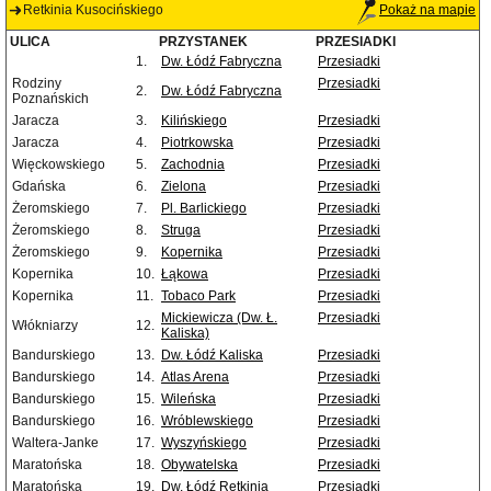
Retkinia Kusocińskiego
Pokaż na mapie
ULICA
PRZYSTANEK
PRZESIADKI
1.
Dw. Łódź Fabryczna
Przesiadki
Rodziny
Przesiadki
2.
Dw. Łódź Fabryczna
Poznańskich
Jaracza
3.
Kilińskiego
Przesiadki
Jaracza
4.
Piotrkowska
Przesiadki
Więckowskiego
5.
Zachodnia
Przesiadki
Gdańska
6.
Zielona
Przesiadki
Żeromskiego
7.
Pl. Barlickiego
Przesiadki
Żeromskiego
8.
Struga
Przesiadki
Żeromskiego
9.
Kopernika
Przesiadki
Kopernika
10.
Łąkowa
Przesiadki
Kopernika
11.
Tobaco Park
Przesiadki
Mickiewicza (Dw. Ł.
Przesiadki
Włókniarzy
12.
Kaliska)
Bandurskiego
13.
Dw. Łódź Kaliska
Przesiadki
Bandurskiego
14.
Atlas Arena
Przesiadki
Bandurskiego
15.
Wileńska
Przesiadki
Bandurskiego
16.
Wróblewskiego
Przesiadki
Waltera-Janke
17.
Wyszyńskiego
Przesiadki
Maratońska
18.
Obywatelska
Przesiadki
Maratońska
19.
Dw. Łódź Retkinia
Przesiadki