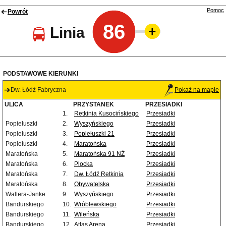
Pomoc
Powrót
86
Linia
PODSTAWOWE KIERUNKI
Dw. Łódź Fabryczna
Pokaż na mapie
ULICA
PRZYSTANEK
PRZESIADKI
1.
Retkinia Kusocińskiego
Przesiadki
Popiełuszki
2.
Wyszyńskiego
Przesiadki
Popiełuszki
3.
Popiełuszki 21
Przesiadki
Popiełuszki
4.
Maratońska
Przesiadki
Maratońska
5.
Maratońska 91 NŻ
Przesiadki
Maratońska
6.
Plocka
Przesiadki
Maratońska
7.
Dw. Łódź Retkinia
Przesiadki
Maratońska
8.
Obywatelska
Przesiadki
Waltera-Janke
9.
Wyszyńskiego
Przesiadki
Bandurskiego
10.
Wróblewskiego
Przesiadki
Bandurskiego
11.
Wileńska
Przesiadki
Bandurskiego
12.
Atlas Arena
Przesiadki