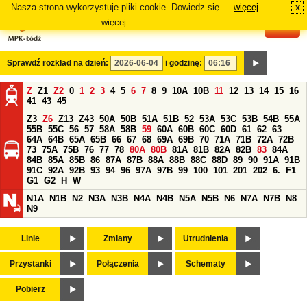
Nasza strona wykorzystuje pliki cookie. Dowiedz się
więcej
x
#
więcej.
Sprawdź rozkład na dzień:
i godzinę:
Z
Z1
Z2
0
1
2
3
4
5
6
7
8
9
10A
10B
11
12
13
14
15
16
41
43
45
Z3
Z6
Z13
Z43
50A
50B
51A
51B
52
53A
53C
53B
54B
55A
55B
55C
56
57
58A
58B
59
60A
60B
60C
60D
61
62
63
64A
64B
65A
65B
66
67
68
69A
69B
70
71A
71B
72A
72B
73
75A
75B
76
77
78
80A
80B
81A
81B
82A
82B
83
84A
84B
85A
85B
86
87A
87B
88A
88B
88C
88D
89
90
91A
91B
91C
92A
92B
93
94
96
97A
97B
99
100
101
201
202
6.
F1
G1
G2
H
W
N1A
N1B
N2
N3A
N3B
N4A
N4B
N5A
N5B
N6
N7A
N7B
N8
N9
Linie
Zmiany
Utrudnienia
Przystanki
Połączenia
Schematy
Pobierz