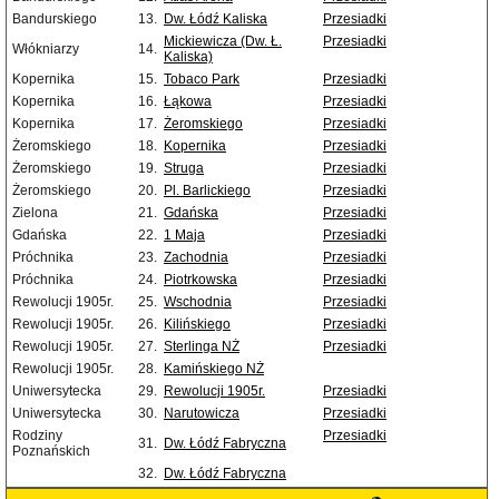
Bandurskiego
13.
Dw. Łódź Kaliska
Przesiadki
Mickiewicza (Dw. Ł.
Przesiadki
Włókniarzy
14.
Kaliska)
Kopernika
15.
Tobaco Park
Przesiadki
Kopernika
16.
Łąkowa
Przesiadki
Kopernika
17.
Żeromskiego
Przesiadki
Żeromskiego
18.
Kopernika
Przesiadki
Żeromskiego
19.
Struga
Przesiadki
Żeromskiego
20.
Pl. Barlickiego
Przesiadki
Zielona
21.
Gdańska
Przesiadki
Gdańska
22.
1 Maja
Przesiadki
Próchnika
23.
Zachodnia
Przesiadki
Próchnika
24.
Piotrkowska
Przesiadki
Rewolucji 1905r.
25.
Wschodnia
Przesiadki
Rewolucji 1905r.
26.
Kilińskiego
Przesiadki
Rewolucji 1905r.
27.
Sterlinga NŻ
Przesiadki
Rewolucji 1905r.
28.
Kamińskiego NŻ
Uniwersytecka
29.
Rewolucji 1905r.
Przesiadki
Uniwersytecka
30.
Narutowicza
Przesiadki
Rodziny
Przesiadki
31.
Dw. Łódź Fabryczna
Poznańskich
32.
Dw. Łódź Fabryczna