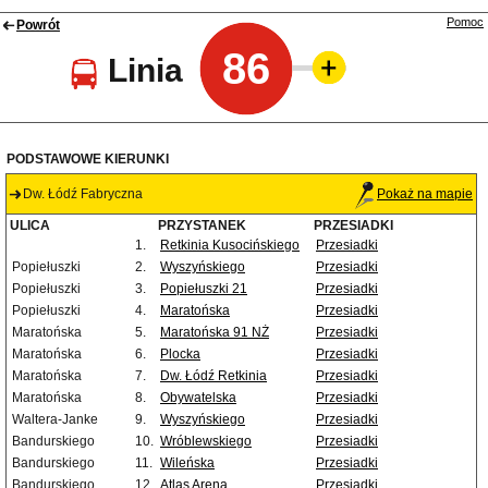
Pomoc
Powrót
86
Linia
PODSTAWOWE KIERUNKI
Dw. Łódź Fabryczna
Pokaż na mapie
ULICA
PRZYSTANEK
PRZESIADKI
1.
Retkinia Kusocińskiego
Przesiadki
Popiełuszki
2.
Wyszyńskiego
Przesiadki
Popiełuszki
3.
Popiełuszki 21
Przesiadki
Popiełuszki
4.
Maratońska
Przesiadki
Maratońska
5.
Maratońska 91 NŻ
Przesiadki
Maratońska
6.
Plocka
Przesiadki
Maratońska
7.
Dw. Łódź Retkinia
Przesiadki
Maratońska
8.
Obywatelska
Przesiadki
Waltera-Janke
9.
Wyszyńskiego
Przesiadki
Bandurskiego
10.
Wróblewskiego
Przesiadki
Bandurskiego
11.
Wileńska
Przesiadki
Bandurskiego
12.
Atlas Arena
Przesiadki