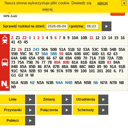
Nasza strona wykorzystuje pliki cookie. Dowiedz się
więcej
x
#
więcej.
Sprawdź rozkład na dzień:
i godzinę:
Z
Z1
Z2
0
1
2
3
4
5
6
7
8
9
10A
10B
11
12
13
14
15
16
41
43
45
Z3
Z6
Z13
Z43
50A
50B
51A
51B
52
53A
53C
53B
54B
55A
55B
55C
56
57
58A
58B
59
60A
60B
60C
60D
61
62
63
64A
64B
65A
65B
66
67
68
69A
69B
70
71A
71B
72A
72B
73
75A
75B
76
77
78
80A
80B
81A
81B
82A
82B
83
84A
84B
85A
85B
86
87A
87B
88A
88B
88C
88D
89
90
91A
91B
91C
92A
92B
93
94
96
97A
97B
99
100
101
201
202
6.
F1
G1
G2
H
W
N1A
N1B
N2
N3A
N3B
N4A
N4B
N5A
N5B
N6
N7A
N7B
N8
N9
Linie
Zmiany
Utrudnienia
Przystanki
Połączenia
Schematy
Pobierz