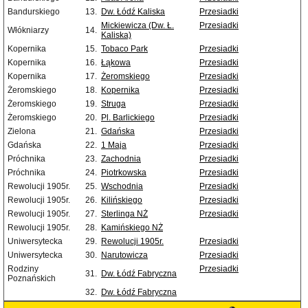
Bandurskiego
13.
Dw. Łódź Kaliska
Przesiadki
Mickiewicza (Dw. Ł.
Przesiadki
Włókniarzy
14.
Kaliska)
Kopernika
15.
Tobaco Park
Przesiadki
Kopernika
16.
Łąkowa
Przesiadki
Kopernika
17.
Żeromskiego
Przesiadki
Żeromskiego
18.
Kopernika
Przesiadki
Żeromskiego
19.
Struga
Przesiadki
Żeromskiego
20.
Pl. Barlickiego
Przesiadki
Zielona
21.
Gdańska
Przesiadki
Gdańska
22.
1 Maja
Przesiadki
Próchnika
23.
Zachodnia
Przesiadki
Próchnika
24.
Piotrkowska
Przesiadki
Rewolucji 1905r.
25.
Wschodnia
Przesiadki
Rewolucji 1905r.
26.
Kilińskiego
Przesiadki
Rewolucji 1905r.
27.
Sterlinga NŻ
Przesiadki
Rewolucji 1905r.
28.
Kamińskiego NŻ
Uniwersytecka
29.
Rewolucji 1905r.
Przesiadki
Uniwersytecka
30.
Narutowicza
Przesiadki
Rodziny
Przesiadki
31.
Dw. Łódź Fabryczna
Poznańskich
32.
Dw. Łódź Fabryczna