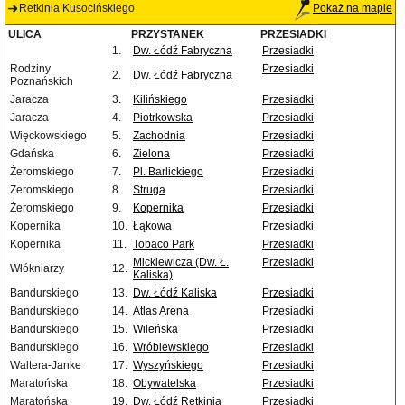
Retkinia Kusocińskiego
Pokaż na mapie
ULICA
PRZYSTANEK
PRZESIADKI
1.
Dw. Łódź Fabryczna
Przesiadki
Rodziny
Przesiadki
2.
Dw. Łódź Fabryczna
Poznańskich
Jaracza
3.
Kilińskiego
Przesiadki
Jaracza
4.
Piotrkowska
Przesiadki
Więckowskiego
5.
Zachodnia
Przesiadki
Gdańska
6.
Zielona
Przesiadki
Żeromskiego
7.
Pl. Barlickiego
Przesiadki
Żeromskiego
8.
Struga
Przesiadki
Żeromskiego
9.
Kopernika
Przesiadki
Kopernika
10.
Łąkowa
Przesiadki
Kopernika
11.
Tobaco Park
Przesiadki
Mickiewicza (Dw. Ł.
Przesiadki
Włókniarzy
12.
Kaliska)
Bandurskiego
13.
Dw. Łódź Kaliska
Przesiadki
Bandurskiego
14.
Atlas Arena
Przesiadki
Bandurskiego
15.
Wileńska
Przesiadki
Bandurskiego
16.
Wróblewskiego
Przesiadki
Waltera-Janke
17.
Wyszyńskiego
Przesiadki
Maratońska
18.
Obywatelska
Przesiadki
Maratońska
19.
Dw. Łódź Retkinia
Przesiadki